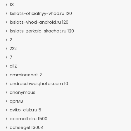
13
1xslots-oficialnyy-vhod.ru 120
1xslots-vhod-android.ru 120
1xslots-zerkalo-skachat.ru 120
2
222
7
allZ
amminex.net 2
andreschweighofer.com 10
anonymous
aprMB
avito-club.ru 5
axiomaltd.ru 1500
bahsegel 13004