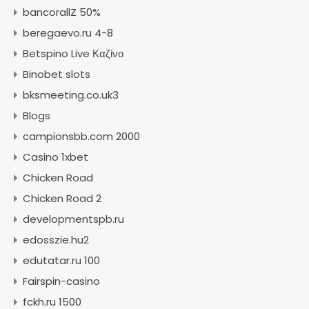
bancorallZ 50%
beregaevo.ru 4-8
Betspino Live Καζίνο
Binobet slots
bksmeeting.co.uk3
Blogs
campionsbb.com 2000
Casino 1xbet
Chicken Road
Chicken Road 2
developmentspb.ru
edosszie.hu2
edutatar.ru 100
Fairspin-casino
fckh.ru 1500