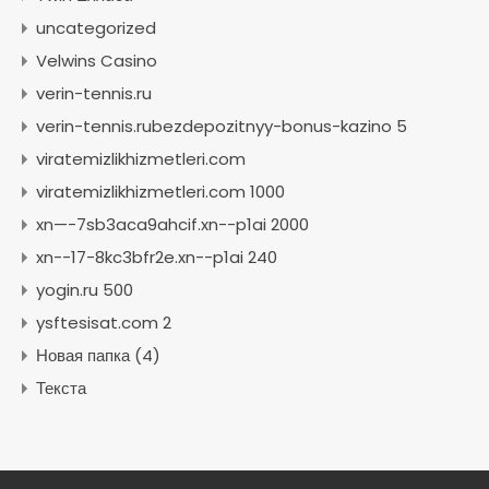
uncategorized
Velwins Casino
verin-tennis.ru
verin-tennis.rubezdepozitnyy-bonus-kazino 5
viratemizlikhizmetleri.com
viratemizlikhizmetleri.com 1000
xn—-7sb3aca9ahcif.xn--p1ai 2000
xn--17-8kc3bfr2e.xn--p1ai 240
yogin.ru 500
ysftesisat.com 2
Новая папка (4)
Текста