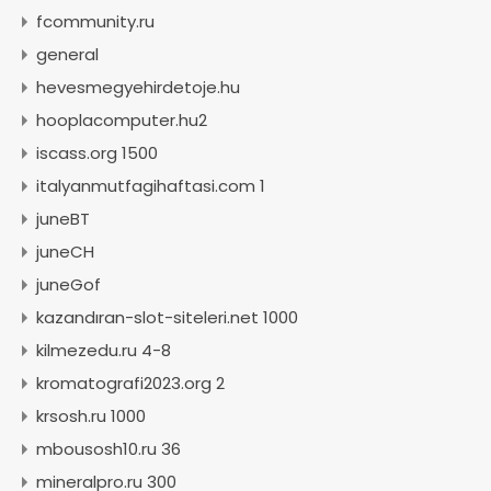
fcommunity.ru
general
hevesmegyehirdetoje.hu
hooplacomputer.hu2
iscass.org 1500
italyanmutfagihaftasi.com 1
juneBT
juneCH
juneGof
kazandıran-slot-siteleri.net 1000
kilmezedu.ru 4-8
kromatografi2023.org 2
krsosh.ru 1000
mbousosh10.ru 36
mineralpro.ru 300