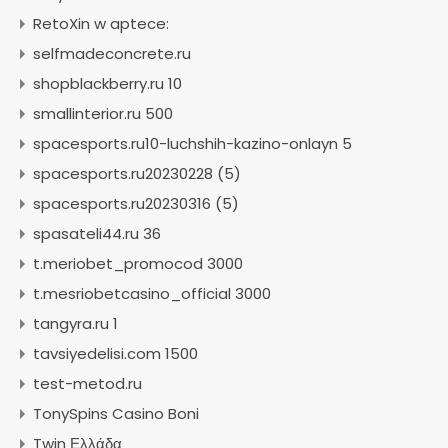
RetoXin w aptece:
selfmadeconcrete.ru
shopblackberry.ru 10
smallinterior.ru 500
spacesports.ru10-luchshih-kazino-onlayn 5
spacesports.ru20230228 (5)
spacesports.ru20230316 (5)
spasateli44.ru 36
t.meriobet_promocod 3000
t.mesriobetcasino_official 3000
tangyra.ru 1
tavsiyedelisi.com 1500
test-metod.ru
TonySpins Casino Boni
Twin Ελλάδα