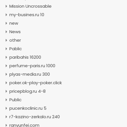
Mission Uncrossable
my-busines.ru 10
new
News
other
Pablic
paribahis 16200
perfume-paris.ru 1000
plyas-media.ru 300
poker.ok-play-poker.click
pricepblog.ru 4-8
Public
pucenkoclinic.ru 5
r7-kazino-zerkalo.ru 240
ranyunfei.com