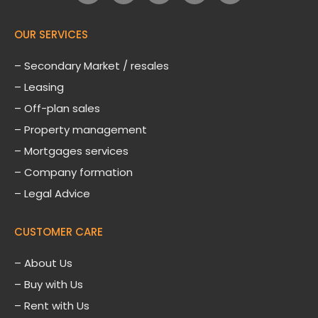
OUR SERVICES
– Secondary Market / resales
– Leasing
– Off-plan sales
– Property management
– Mortgages services
– Company formation
– Legal Advice
CUSTOMER CARE
–
About Us
– Buy with Us
– Rent with Us