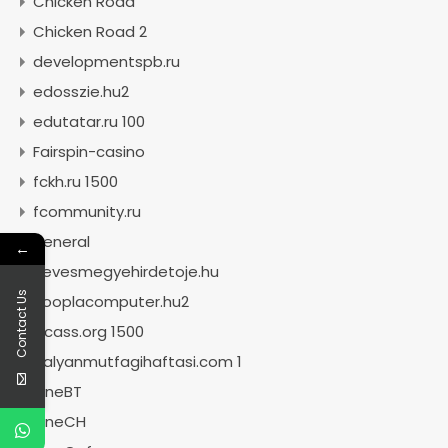
Chicken Road
Chicken Road 2
developmentspb.ru
edosszie.hu2
edutatar.ru 100
Fairspin-casino
fckh.ru 1500
fcommunity.ru
general
←
hevesmegyehirdetoje.hu
Contact Us
hooplacomputer.hu2
iscass.org 1500
italyanmutfagihaftasi.com 1
juneBT
juneCH