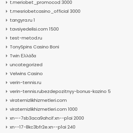
t.meriobet_promocod 3000
t.mesriobetcasino_official 3000
tangyra.ru 1
tavsiyedelisi.com 1500
test-metod.ru
TonySpins Casino Boni
Twin Ελλάδα
uncategorized
Velwins Casino
verin-tennis.ru
verin-tennis.rubezdepozitnyy-bonus-kazino 5
viratemizlikhizmetleri.com
viratemizlikhizmetleri.com 1000
xn—-7sb3aca9ahcif.xn--p1ai 2000
xn--17-8kc3bfr2e.xn--p1ai 240