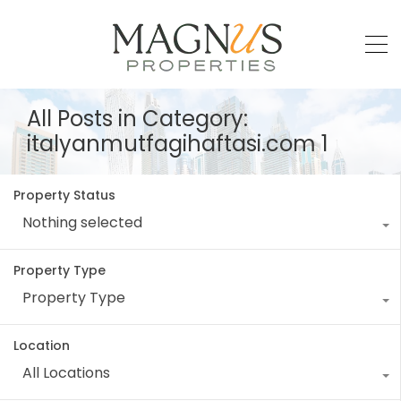
All Posts in Category:
italyanmutfagihaftasi.com 1
Property Status
Nothing selected
Property Type
Property Type
Location
All Locations