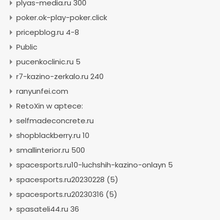
plyas-media.ru 300
poker.ok-play-poker.click
pricepblog.ru 4-8
Public
pucenkoclinic.ru 5
r7-kazino-zerkalo.ru 240
ranyunfei.com
RetoXin w aptece:
selfmadeconcrete.ru
shopblackberry.ru 10
smallinterior.ru 500
spacesports.ru10-luchshih-kazino-onlayn 5
spacesports.ru20230228 (5)
spacesports.ru20230316 (5)
spasateli44.ru 36