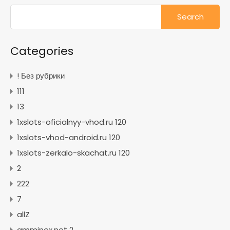
Search
for:
Categories
! Без рубрики
111
13
1xslots-oficialnyy-vhod.ru 120
1xslots-vhod-android.ru 120
1xslots-zerkalo-skachat.ru 120
2
222
7
allZ
amminex.net 2