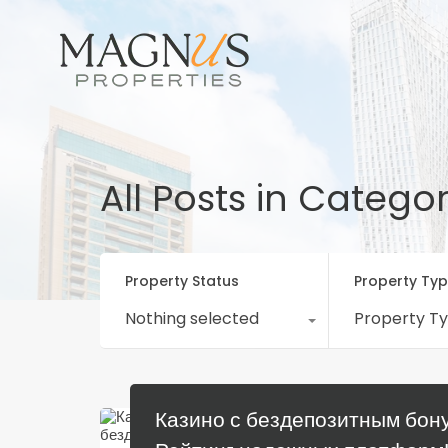
All Posts in Categ
Property Status
Property Ty
Nothing selected
Property T
Казино с бездепозитным бон