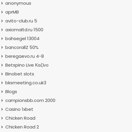
anonymous
aprMB
avito-club.ru 5
axiomaltd.ru 1500
bahsegel 13004
bancorallZ 50%
beregaevo.ru 4-8
Betspino Live Καζίνο
Binobet slots
bksmeeting.co.uk3
Blogs
campionsbb.com 2000
Casino 1xbet
Chicken Road
Chicken Road 2