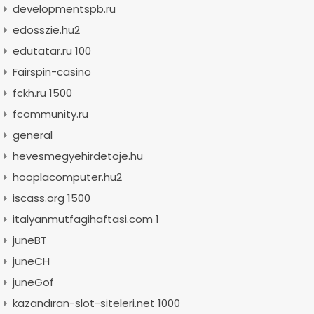
developmentspb.ru
edosszie.hu2
edutatar.ru 100
Fairspin-casino
fckh.ru 1500
fcommunity.ru
general
hevesmegyehirdetoje.hu
hooplacomputer.hu2
iscass.org 1500
italyanmutfagihaftasi.com 1
juneBT
juneCH
juneGof
kazandıran-slot-siteleri.net 1000