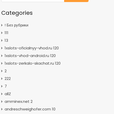
Categories
! Без рубрики
111
13
1xslots-oficialnyy-vhod.ru 120
1xslots-vhod-android.ru 120
1xslots-zerkalo-skachat.ru 120
2
222
7
allZ
amminex.net 2
andreschweighofer.com 10