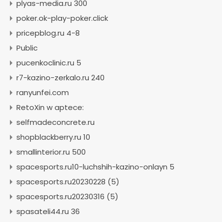
plyas-media.ru 300
poker.ok-play-poker.click
pricepblog.ru 4-8
Public
pucenkoclinic.ru 5
r7-kazino-zerkalo.ru 240
ranyunfei.com
RetoXin w aptece:
selfmadeconcrete.ru
shopblackberry.ru 10
smallinterior.ru 500
spacesports.ru10-luchshih-kazino-onlayn 5
spacesports.ru20230228 (5)
spacesports.ru20230316 (5)
spasateli44.ru 36