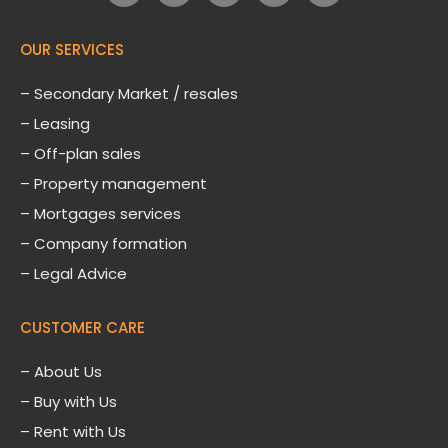
OUR SERVICES
– Secondary Market / resales
– Leasing
– Off-plan sales
– Property management
– Mortgages services
– Company formation
– Legal Advice
CUSTOMER CARE
–
About Us
– Buy with Us
– Rent with Us