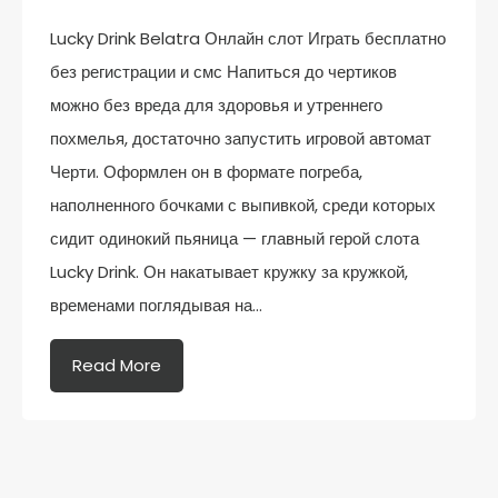
Lucky Drink Belatra Онлайн слот Играть бесплатно
без регистрации и смс Напиться до чертиков
можно без вреда для здоровья и утреннего
похмелья, достаточно запустить игровой автомат
Черти. Оформлен он в формате погреба,
наполненного бочками с выпивкой, среди которых
сидит одинокий пьяница — главный герой слота
Lucky Drink. Он накатывает кружку за кружкой,
временами поглядывая на…
Read More