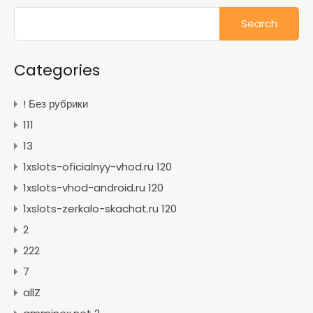
Search
for:
Categories
! Без рубрики
111
13
1xslots-oficialnyy-vhod.ru 120
1xslots-vhod-android.ru 120
1xslots-zerkalo-skachat.ru 120
2
222
7
allZ