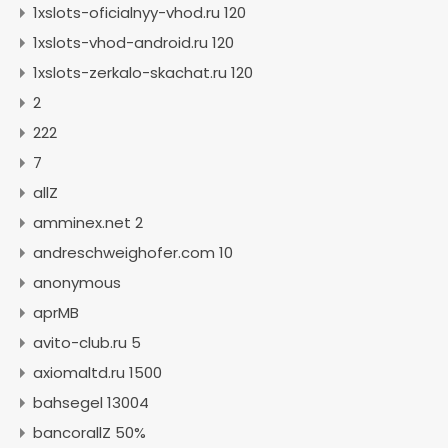
1xslots-oficialnyy-vhod.ru 120
1xslots-vhod-android.ru 120
1xslots-zerkalo-skachat.ru 120
2
222
7
allZ
amminex.net 2
andreschweighofer.com 10
anonymous
aprMB
avito-club.ru 5
axiomaltd.ru 1500
bahsegel 13004
bancorallZ 50%