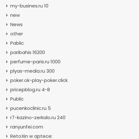
my-busines.ru 10
new
News
other
Pablic
paribahis 16200
perfume-paris.ru 1000
plyas-media.ru 300
poker.ok-play-poker.click
pricepblog.ru 4-8
Public
pucenkoclinic.ru 5
r7-kazino-zerkalo.ru 240
ranyunfei.com
RetoXin w aptece: