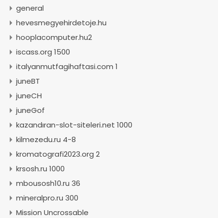
general
hevesmegyehirdetoje.hu
hooplacomputer.hu2
iscass.org 1500
italyanmutfagihaftasi.com 1
juneBT
juneCH
juneGof
kazandıran-slot-siteleri.net 1000
kilmezedu.ru 4-8
kromatografi2023.org 2
krsosh.ru 1000
mbousosh10.ru 36
mineralpro.ru 300
Mission Uncrossable