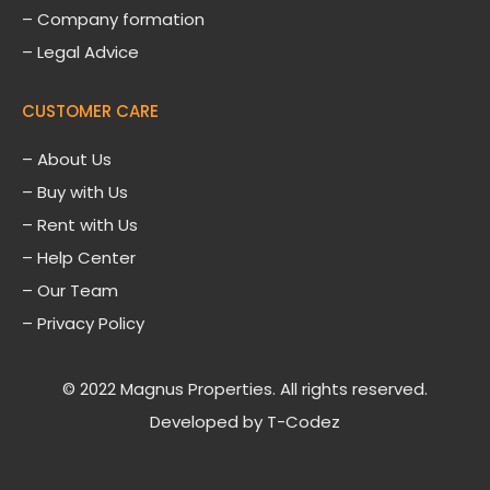
– Company formation
– Legal Advice
CUSTOMER CARE
–
About Us
– Buy with Us
– Rent with Us
– Help Center
– Our Team
– Privacy Policy
© 2022 Magnus Properties. All rights reserved.
Developed by
T-Codez