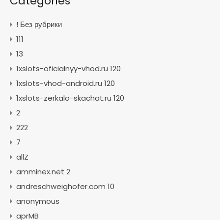
Categories
! Без рубрики
111
13
1xslots-oficialnyy-vhod.ru 120
1xslots-vhod-android.ru 120
1xslots-zerkalo-skachat.ru 120
2
222
7
allZ
amminex.net 2
andreschweighofer.com 10
anonymous
aprMB