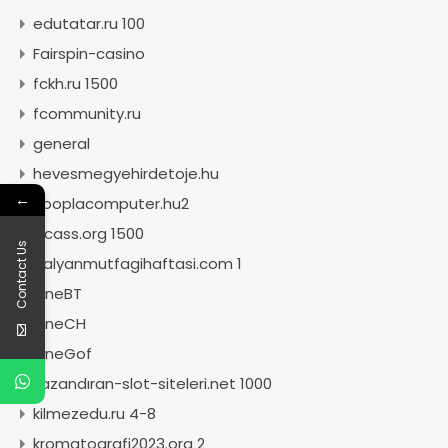
edutatar.ru 100
Fairspin-casino
fckh.ru 1500
fcommunity.ru
general
hevesmegyehirdetoje.hu
←
hooplacomputer.hu2
iscass.org 1500
Contact Us
italyanmutfagihaftasi.com 1
juneBT
juneCH
juneGof
kazandıran-slot-siteleri.net 1000
kilmezedu.ru 4-8
kromatografi2023.org 2