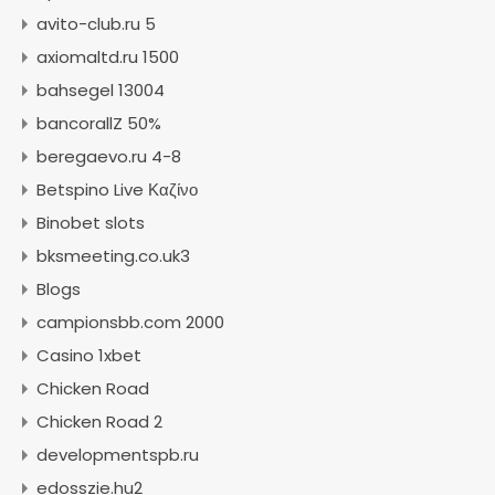
avito-club.ru 5
axiomaltd.ru 1500
bahsegel 13004
bancorallZ 50%
beregaevo.ru 4-8
Betspino Live Καζίνο
Binobet slots
bksmeeting.co.uk3
Blogs
campionsbb.com 2000
Casino 1xbet
Chicken Road
Chicken Road 2
developmentspb.ru
edosszie.hu2