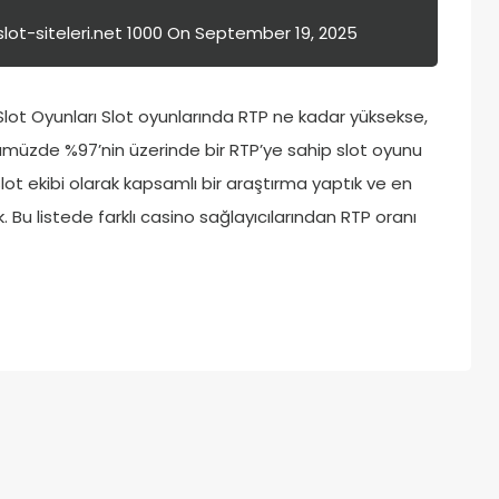
lot-siteleri.net 1000
On
September 19, 2025
Slot Oyunları Slot oyunlarında RTP ne kadar yüksekse,
nümüzde %97’nin üzerinde bir RTP’ye sahip slot oyunu
ot ekibi olarak kapsamlı bir araştırma yaptık ve en
k. Bu listede farklı casino sağlayıcılarından RTP oranı