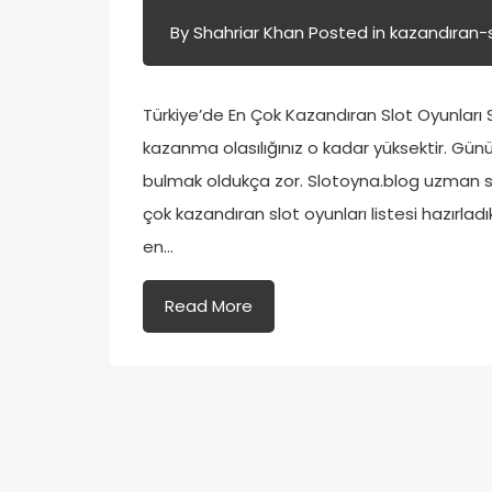
By
Shahriar Khan
Posted in
kazandıran-s
Türkiye’de En Çok Kazandıran Slot Oyunları 
kazanma olasılığınız o kadar yüksektir. Gü
bulmak oldukça zor. Slotoyna.blog uzman sl
çok kazandıran slot oyunları listesi hazırladı
en…
Read More