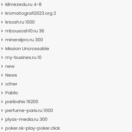
kilmezedu.ru 4-8
kromatografi2023.org 2
krsosh.ru 1000
mbousosh10.ru 36
mineralpro.ru 300
Mission Uncrossable
my-busines.ru 10
new
News
other
Pablic
paribahis 16200
perfume-paris.ru 1000
plyas-media.ru 300
poker.ok-play-poker.click