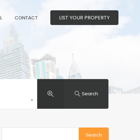
LIST YOUR PROPERTY
MERCIAL
CONTACT
LIST YOUR PROPERTY
L
CONTACT
Search
Search
for: