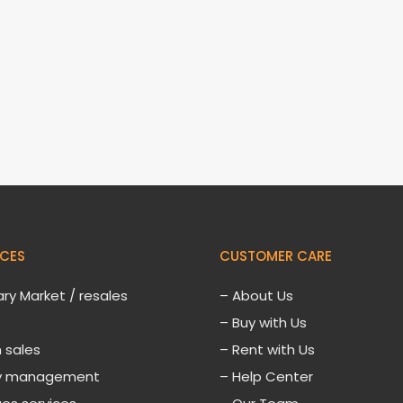
ICES
CUSTOMER CARE
ry Market / resales
–
About Us
– Buy with Us
 sales
– Rent with Us
ty management
– Help Center