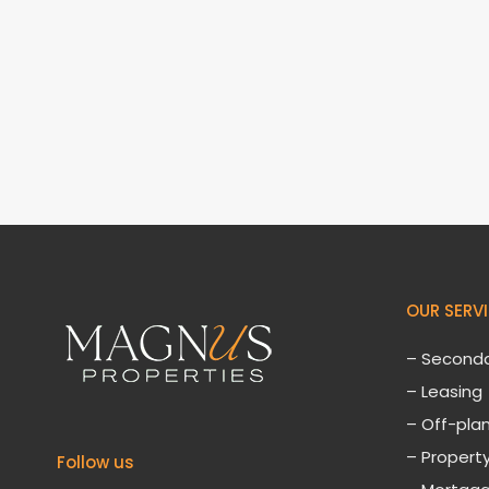
OUR SERV
– Seconda
– Leasing
– Off-plan
– Proper
Follow us