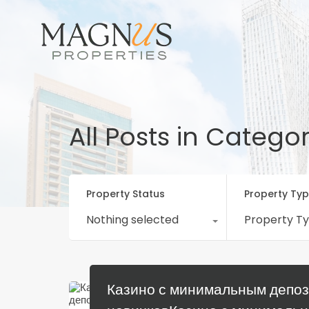
All Posts in Catego
Property Status
Property Ty
Nothing selected
Property T
Казино с минимальным депози