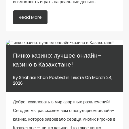
возможность играть на реальные деньги…
Read More
Пинко казино: лучшее онлайн-
казино в Казахстане!
By
Shahriar Khan
Posted in
Текста
On
March 24,
2026
Добро пожаловать в мир азартных развлечений!
Сегодня мы расскажем вам о популярном онлайн-
казино, которое завоевало сердца многих игроков в
Казахстане — пинко казино. Что такое пинко