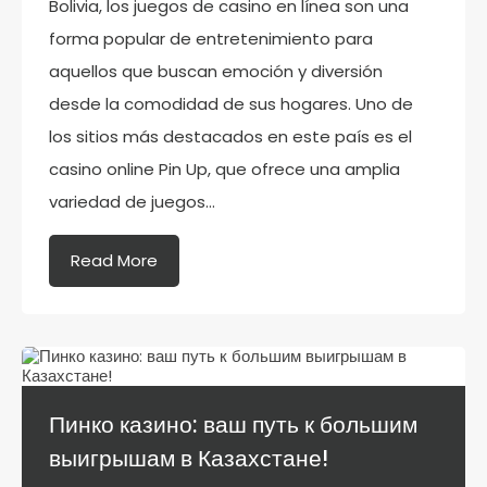
Bolivia, los juegos de casino en línea son una
forma popular de entretenimiento para
aquellos que buscan emoción y diversión
desde la comodidad de sus hogares. Uno de
los sitios más destacados en este país es el
casino online Pin Up, que ofrece una amplia
variedad de juegos…
Read More
Пинко казино: ваш путь к большим
выигрышам в Казахстане!