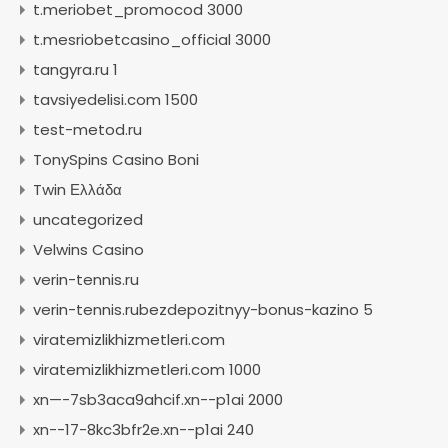
t.meriobet_promocod 3000
t.mesriobetcasino_official 3000
tangyra.ru 1
tavsiyedelisi.com 1500
test-metod.ru
TonySpins Casino Boni
Twin Ελλάδα
uncategorized
Velwins Casino
verin-tennis.ru
verin-tennis.rubezdepozitnyy-bonus-kazino 5
viratemizlikhizmetleri.com
viratemizlikhizmetleri.com 1000
xn—-7sb3aca9ahcif.xn--p1ai 2000
xn--17-8kc3bfr2e.xn--p1ai 240