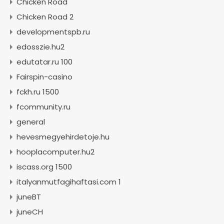
Chicken Road
Chicken Road 2
developmentspb.ru
edosszie.hu2
edutatar.ru 100
Fairspin-casino
fckh.ru 1500
fcommunity.ru
general
hevesmegyehirdetoje.hu
hooplacomputer.hu2
iscass.org 1500
italyanmutfagihaftasi.com 1
juneBT
juneCH