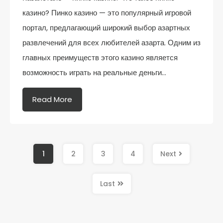
казино? Пинко казино — это популярный игровой
портал, предлагающий широкий выбор азартных
развлечений для всех любителей азарта. Одним из
главных преимуществ этого казино является
возможность играть на реальные деньги…
Read More
1
2
3
4
Next
Last