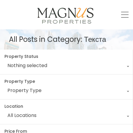
All Posts in Category: Текста
Property Status
Nothing selected
Property Type
Property Type
Location
All Locations
Price From