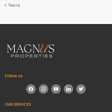
Текста
Follow us
facebook
instagram
youtube
linkedin
twitter
OUR SERVICES