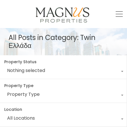
All Posts in Category: Twin
Ελλάδα
Property Status
Nothing selected
Property Type
Property Type
Location
All Locations