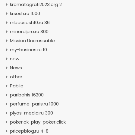
kromatografi2023.org 2
krsosh.ru 1000
mbousosh10.ru 36
mineralpro.ru 300
Mission Uncrossable
my-busines.ru 10
new
News
other
Pablic
paribahis 16200
perfume-paris.ru 1000
plyas-media.ru 300
poker.ok-play-poker.click
pricepblog.ru 4-8