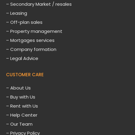
– Secondary Market / resales
– Leasing
– Off-plan sales
– Property management
– Mortgages services
– Company formation
– Legal Advice
CUSTOMER CARE
–
About Us
– Buy with Us
– Rent with Us
– Help Center
– Our Team
– Privacy Policy