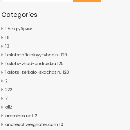
Categories
! Без рубрики
111
13
1xslots-oficialnyy-vhod.ru 120
1xslots-vhod-android.ru 120
1xslots-zerkalo-skachat.ru 120
2
222
7
allZ
amminex.net 2
andreschweighofer.com 10