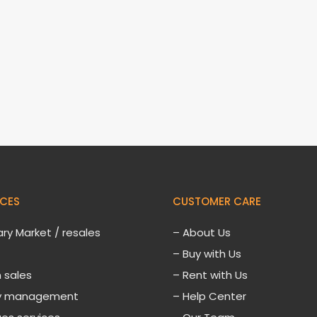
ICES
CUSTOMER CARE
ry Market / resales
–
About Us
– Buy with Us
 sales
– Rent with Us
ty management
– Help Center