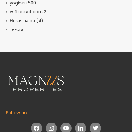
yogin.ru 500
ysftesisat.com 2
Новая папка (4)
Текста
Follow us
facebook
instagram
youtube
linkedin
twitter