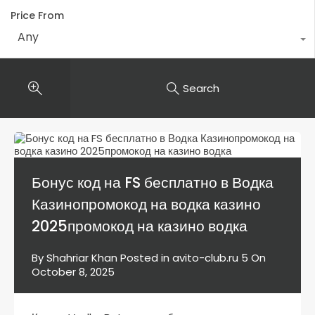
Price From
Any
Search
Бонус код на FS бесплатно в Водка
Казинопромокод на водка казино
2025промокод на казино водка
By
Shahriar Khan
Posted in
avito-club.ru 5
On
October 8, 2025