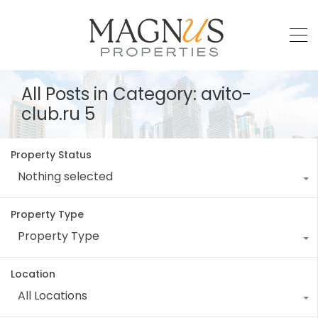
All Posts in Category: avito-
club.ru 5
Property Status
Nothing selected
Property Type
Property Type
Location
All Locations