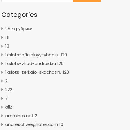
Categories
! Без рубрики
111
13
1xslots-oficialnyy-vhod.ru 120
1xslots-vhod-android.ru 120
1xslots-zerkalo-skachat.ru 120
2
222
7
allZ
amminex.net 2
andreschweighofer.com 10