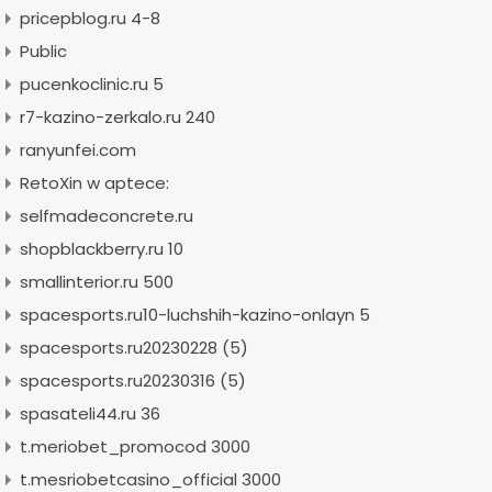
pricepblog.ru 4-8
Public
pucenkoclinic.ru 5
r7-kazino-zerkalo.ru 240
ranyunfei.com
RetoXin w aptece:
selfmadeconcrete.ru
shopblackberry.ru 10
smallinterior.ru 500
spacesports.ru10-luchshih-kazino-onlayn 5
spacesports.ru20230228 (5)
spacesports.ru20230316 (5)
spasateli44.ru 36
t.meriobet_promocod 3000
t.mesriobetcasino_official 3000