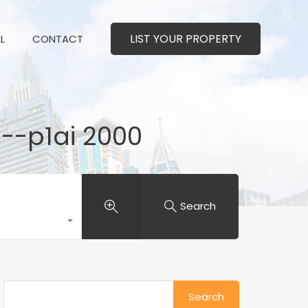
LIST YOUR PROPERTY
MERCIAL
CONTACT
LIST YOUR PROPERTY
L
CONTACT
n--p1ai 2000
Search
Search
for: