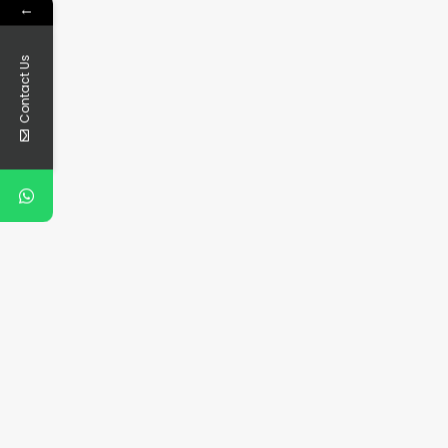
←
Contact Us