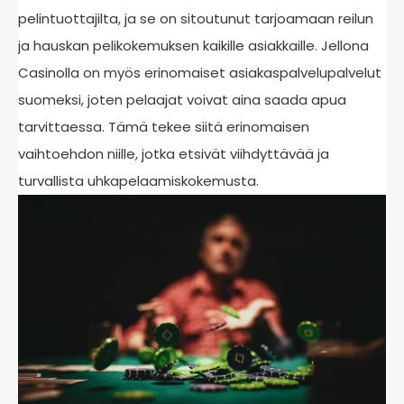
pelintuottajilta, ja se on sitoutunut tarjoamaan reilun
ja hauskan pelikokemuksen kaikille asiakkaille. Jellona
Casinolla on myös erinomaiset asiakaspalvelupalvelut
suomeksi, joten pelaajat voivat aina saada apua
tarvittaessa. Tämä tekee siitä erinomaisen
vaihtoehdon niille, jotka etsivät viihdyttävää ja
turvallista uhkapelaamiskokemusta.