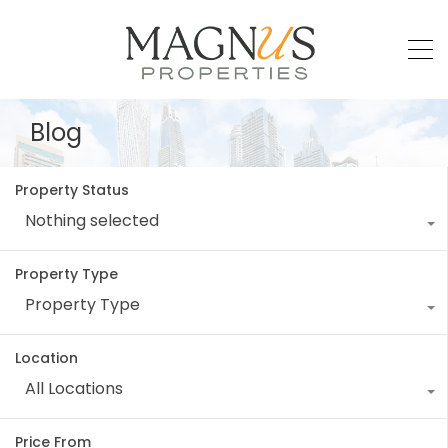
Blog
Property Status
Nothing selected
Property Type
Property Type
Location
All Locations
Price From