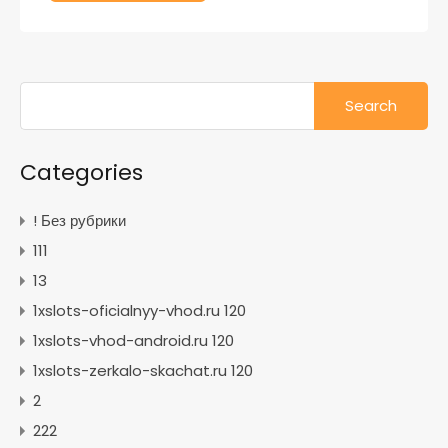
Search
for:
Categories
! Без рубрики
111
13
1xslots-oficialnyy-vhod.ru 120
1xslots-vhod-android.ru 120
1xslots-zerkalo-skachat.ru 120
2
222