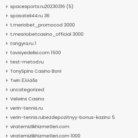
spacesports.ru20230316 (5)
spasateli44.ru 36
t.meriobet_promocod 3000
t.mesriobetcasino_official 3000
tangyra.ru 1
tavsiyedelisi.com 1500
test-metod.ru
TonySpins Casino Boni
Twin Ελλάδα
uncategorized
Velwins Casino
verin-tennis.ru
verin-tennis.rubezdepozitnyy-bonus-kazino 5
viratemizlikhizmetleri.com
viratemizlikhizmetleri.com 1000