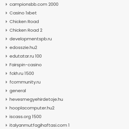
campionsbb.com 2000
Casino 1xbet
Chicken Road
Chicken Road 2
developmentspb.ru
edosszie.hu2
edutatar.ru 100
Fairspin-casino
fckh.ru 1500
fcommunity.ru
general
hevesmegyehirdetoje.hu
hooplacomputer.hu2
iscass.org 1500
italyanmutfagihaftasi.com 1