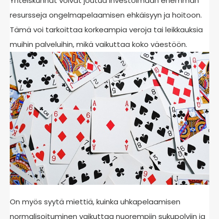
Yhteiskunnat voivat joutua investoimaan enemmän
resursseja ongelmapelaamisen ehkäisyyn ja hoitoon.
Tämä voi tarkoittaa korkeampia veroja tai leikkauksia
muihin palveluihin, mikä vaikuttaa koko väestöön.
On myös syytä miettiä, kuinka uhkapelaamisen
normalisoituminen vaikuttaa nuorempiin sukupolviin ja