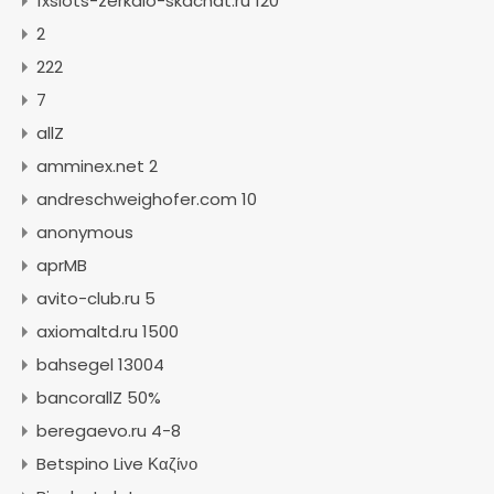
1xslots-zerkalo-skachat.ru 120
2
222
7
allZ
amminex.net 2
andreschweighofer.com 10
anonymous
aprMB
avito-club.ru 5
axiomaltd.ru 1500
bahsegel 13004
bancorallZ 50%
beregaevo.ru 4-8
Betspino Live Καζίνο