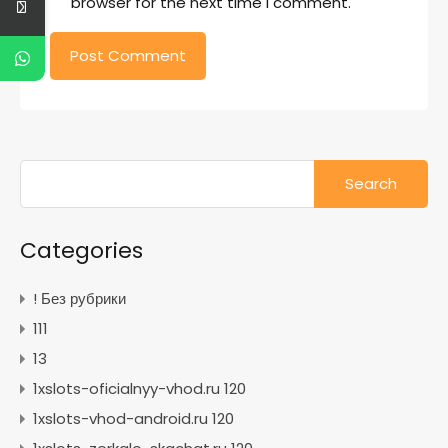
browser for the next time I comment.
Search
for:
Categories
! Без рубрики
111
13
1xslots-oficialnyy-vhod.ru 120
1xslots-vhod-android.ru 120