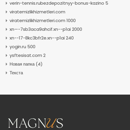
verin-tennis.rubezdepozitnyy-bonus-kazino 5
viratemizlikhizmetleri.com
viratemizlikhizmetleri.com 1000
xn—-7sb3aca9ahcif.xn--p1ai 2000
xn--17-8kc3bfr2e.xn--p1ai 240
yogin.ru 500
ysftesisat.com 2
Новая папка (4)
Текста