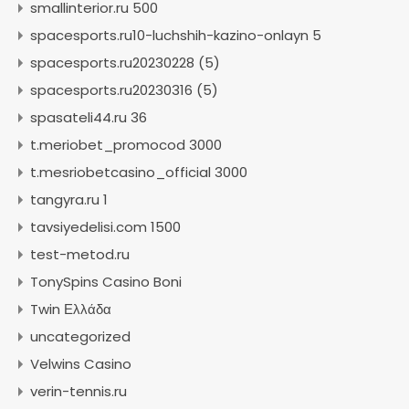
smallinterior.ru 500
spacesports.ru10-luchshih-kazino-onlayn 5
spacesports.ru20230228 (5)
spacesports.ru20230316 (5)
spasateli44.ru 36
t.meriobet_promocod 3000
t.mesriobetcasino_official 3000
tangyra.ru 1
tavsiyedelisi.com 1500
test-metod.ru
TonySpins Casino Boni
Twin Ελλάδα
uncategorized
Velwins Casino
verin-tennis.ru