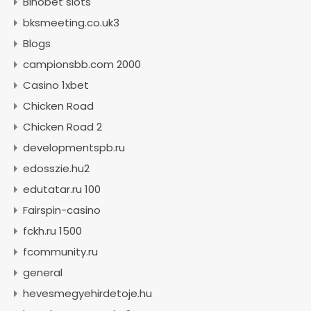
Binobet slots
bksmeeting.co.uk3
Blogs
campionsbb.com 2000
Casino 1xbet
Chicken Road
Chicken Road 2
developmentspb.ru
edosszie.hu2
edutatar.ru 100
Fairspin-casino
fckh.ru 1500
fcommunity.ru
general
hevesmegyehirdetoje.hu