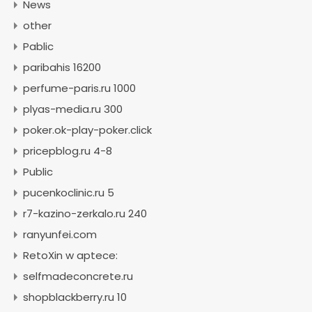
News
other
Pablic
paribahis 16200
perfume-paris.ru 1000
plyas-media.ru 300
poker.ok-play-poker.click
pricepblog.ru 4-8
Public
pucenkoclinic.ru 5
r7-kazino-zerkalo.ru 240
ranyunfei.com
RetoXin w aptece:
selfmadeconcrete.ru
shopblackberry.ru 10