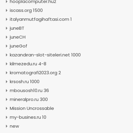
hooplacomputer.hu2
iscass.org 1500
italyanmutfagihaftasi.com 1
juneBT
juneCH
juneGof
kazandıran-slot-siteleri.net 1000
kilmezedu.ru 4-8
kromatografi2023.org 2
krsosh.ru 1000
mbousosh10.ru 36
mineralpro.ru 300
Mission Uncrossable
my-busines.ru 10
new