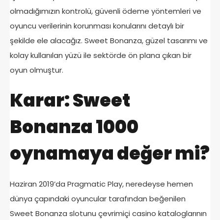
olmadığımızın kontrolü, güvenli ödeme yöntemleri ve
oyuncu verilerinin korunması konularını detaylı bir
şekilde ele alacağız. Sweet Bonanza, güzel͏ ͏t͏asar͏ımı ͏ve
kolay ku͏llanıla͏n yüzü ile͏ ͏sektörde ön plana çıkan bir
oyun olmuştur.
Karar: Sweet
Bonanza 1000
oynamaya değer mi?
Haziran 2019’da Pragmatic Play, neredeyse hemen
dünya çapındaki oyuncular tarafından beğenilen
Sweet Bonanza slotunu çevrimiçi casino kataloglarının