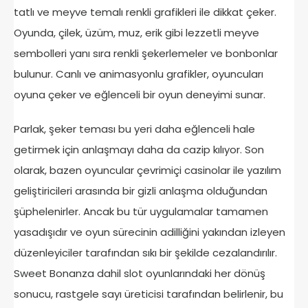
tatlı ve meyve temalı renkli grafikleri ile dikkat çeker.
Oyunda, çilek, üzüm, muz, erik gibi lezzetli meyve
sembolleri yanı sıra renkli şekerlemeler ve bonbonlar
bulunur. Canlı ve animasyonlu grafikler, oyuncuları
oyuna çeker ve eğlenceli bir oyun deneyimi sunar.
Parlak, şeker teması bu yeri daha eğlenceli hale
getirmek için anlaşmayı daha da cazip kılıyor. Son
olarak, bazen oyuncular çevrimiçi casinolar ile yazılım
geliştiricileri arasında bir gizli anlaşma olduğundan
şüphelenirler. Ancak bu tür uygulamalar tamamen
yasadışıdır ve oyun sürecinin adilliğini yakından izleyen
düzenleyiciler tarafından sıkı bir şekilde cezalandırılır.
Sweet Bonanza dahil slot oyunlarındaki her dönüş
sonucu, rastgele sayı üreticisi tarafından belirlenir, bu