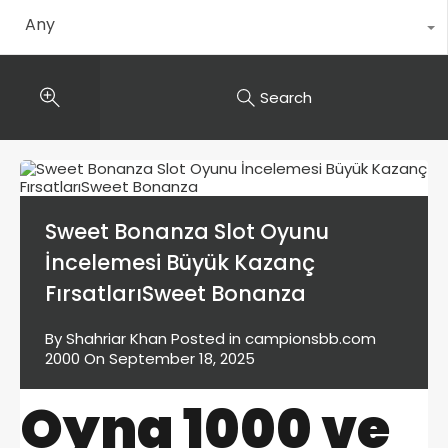
Any
Search
Sweet Bonanza Slot Oyunu
İncelemesi Büyük Kazanç
FırsatlarıSweet Bonanza
By
Shahriar Khan
Posted in
campionsbb.com
2000
On
September 18, 2025
Oyna 1000 ve