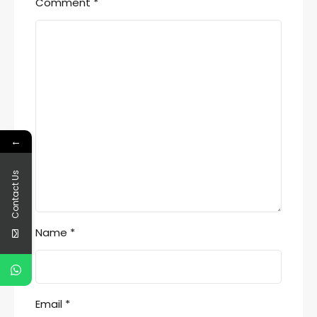
Comment
*
←
Contact Us
Name
*
Email
*