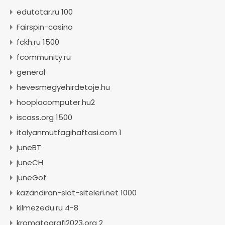
edutatar.ru 100
Fairspin-casino
fckh.ru 1500
fcommunity.ru
general
hevesmegyehirdetoje.hu
hooplacomputer.hu2
iscass.org 1500
italyanmutfagihaftasi.com 1
juneBT
juneCH
juneGof
kazandıran-slot-siteleri.net 1000
kilmezedu.ru 4-8
kromatografi2023.org 2