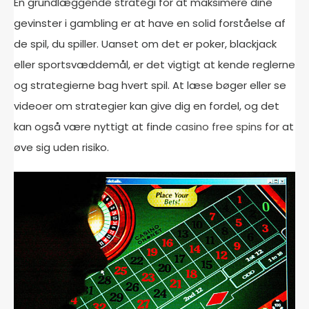
En grundlæggende strategi for at maksimere dine
gevinster i gambling er at have en solid forståelse af
de spil, du spiller. Uanset om det er poker, blackjack
eller sportsvæddemål, er det vigtigt at kende reglerne
og strategierne bag hvert spil. At læse bøger eller se
videoer om strategier kan give dig en fordel, og det
kan også være nyttigt at finde
casino free spins
for at
øve sig uden risiko.