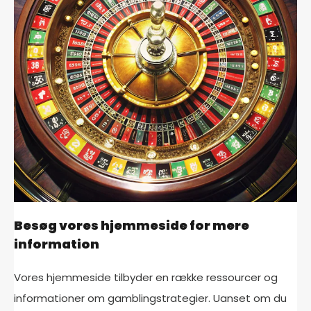
Besøg vores hjemmeside for mere
information
Vores hjemmeside tilbyder en række ressourcer og
informationer om gamblingstrategier. Uanset om du