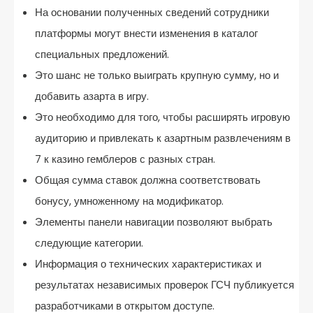
На основании полученных сведений сотрудники
платформы могут внести изменения в каталог
специальных предложений.
Это шанс не только выиграть крупную сумму, но и
добавить азарта в игру.
Это необходимо для того, чтобы расширять игровую
аудиторию и привлекать к азартным развлечениям в
7 к казино гемблеров с разных стран.
Общая сумма ставок должна соответствовать
бонусу, умноженному на модификатор.
Элементы панели навигации позволяют выбрать
следующие категории.
Информация о технических характеристиках и
результатах независимых проверок ГСЧ публикуется
разработчиками в открытом доступе.