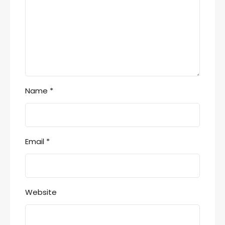
Name
*
Email
*
Website