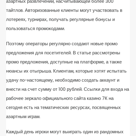
азартных развлечений, насчитывающей более 300
тайтлов. Авторизованные клиенты могут участвовать в
лотереях, турнирах, получать регулярные бонусы и
пользоваться промокодами.
Поэтому операторы регулярно создают новые промо
предложения для посетителей. В статье рассмотрены
промо предложения, доступные на платформе, а также
нюансы их отыгрыша. Клиентам, которые хотят испытать
удачу по-настоящему, необходимо создать аккаунт и
внести на счет сумму от 100 рублей. Ссылки для входа на
рабочее зеркало официального сайта казино 7К на
сегодня есть на тематических ресурсах, посвященных
азартным играм.
Каждый день игроки могут выиграть один из рандомных