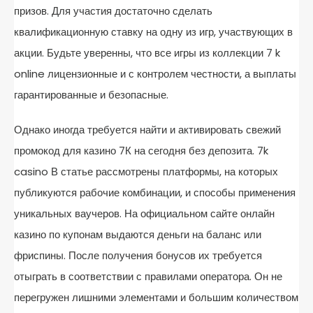
призов. Для участия достаточно сделать
квалификационную ставку на одну из игр, участвующих в
акции. Будьте уверенны, что все игры из коллекции 7 k
online лицензионные и с контролем честности, а выплаты
гарантированные и безопасные.
Однако иногда требуется найти и активировать свежий
промокод для казино 7К на сегодня без депозита. 7k
casino В статье рассмотрены платформы, на которых
публикуются рабочие комбинации, и способы применения
уникальных ваучеров. На официальном сайте онлайн
казино по купонам выдаются деньги на баланс или
фриспины. После получения бонусов их требуется
отыграть в соответствии с правилами оператора. Он не
перегружен лишними элементами и большим количеством