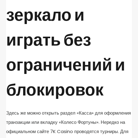
зеркало и
играть без
ограничений и
блокировок
Здесь же можно открыть раздел «Касса» для оформления
транзакции или вкладку «Колесо Фортуны». Нередко на
официальном сайте 7K Casino проводятся турниры. Для