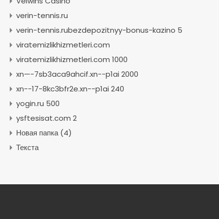
Velwins Casino
verin-tennis.ru
verin-tennis.rubezdepozitnyy-bonus-kazino 5
viratemizlikhizmetleri.com
viratemizlikhizmetleri.com 1000
xn—-7sb3aca9ahcif.xn--p1ai 2000
xn--17-8kc3bfr2e.xn--p1ai 240
yogin.ru 500
ysftesisat.com 2
Новая папка (4)
Текста