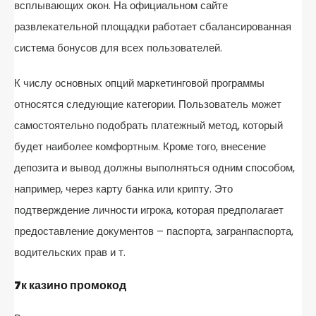
всплывающих окон. На официальном сайте
развлекательной площадки работает сбалансированная
система бонусов для всех пользователей.
К числу основных опций маркетинговой программы
относятся следующие категории. Пользователь может
самостоятельно подобрать платежный метод, который
будет наиболее комфортным. Кроме того, внесение
депозита и вывод должны выполняться одним способом,
например, через карту банка или крипту. Это
подтверждение личности игрока, которая предполагает
предоставление документов – паспорта, загранпаспорта,
водительских прав и т.
7к казино промокод