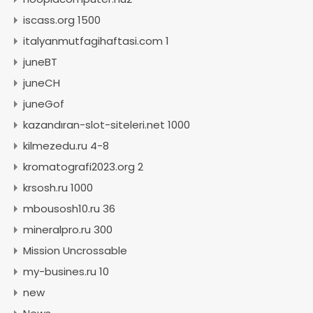
iscass.org 1500
italyanmutfagihaftasi.com 1
juneBT
juneCH
juneGof
kazandıran-slot-siteleri.net 1000
kilmezedu.ru 4-8
kromatografi2023.org 2
krsosh.ru 1000
mbousosh10.ru 36
mineralpro.ru 300
Mission Uncrossable
my-busines.ru 10
new