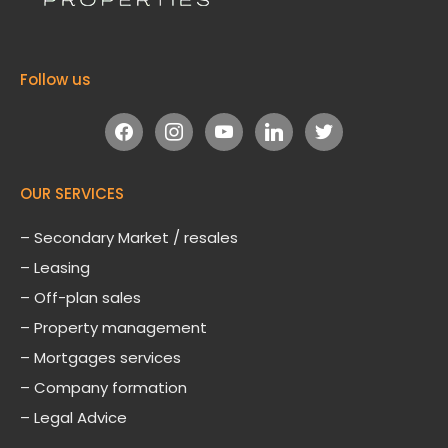
Follow us
facebook
instagram
youtube
linkedin
twitter
OUR SERVICES
– Secondary Market / resales
– Leasing
– Off-plan sales
– Property management
– Mortgages services
– Company formation
– Legal Advice