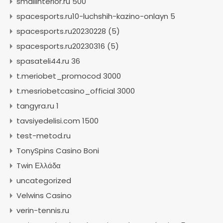
smallinterior.ru 500
spacesports.ru10-luchshih-kazino-onlayn 5
spacesports.ru20230228 (5)
spacesports.ru20230316 (5)
spasateli44.ru 36
t.meriobet_promocod 3000
t.mesriobetcasino_official 3000
tangyra.ru 1
tavsiyedelisi.com 1500
test-metod.ru
TonySpins Casino Boni
Twin Ελλάδα
uncategorized
Velwins Casino
verin-tennis.ru