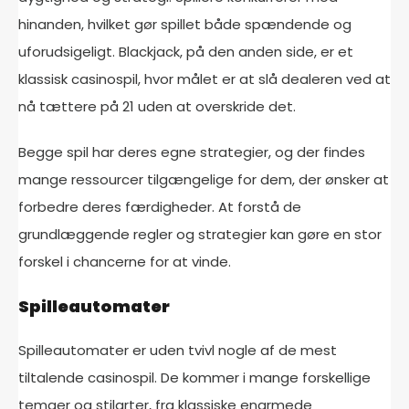
hinanden, hvilket gør spillet både spændende og
uforudsigeligt. Blackjack, på den anden side, er et
klassisk casinospil, hvor målet er at slå dealeren ved at
nå tættere på 21 uden at overskride det.
Begge spil har deres egne strategier, og der findes
mange ressourcer tilgængelige for dem, der ønsker at
forbedre deres færdigheder. At forstå de
grundlæggende regler og strategier kan gøre en stor
forskel i chancerne for at vinde.
Spilleautomater
Spilleautomater er uden tvivl nogle af de mest
tiltalende casinospil. De kommer i mange forskellige
temaer og stilarter, fra klassiske enarmede