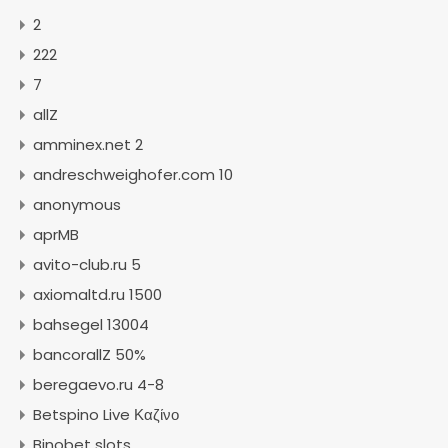
2
222
7
allZ
amminex.net 2
andreschweighofer.com 10
anonymous
aprMB
avito-club.ru 5
axiomaltd.ru 1500
bahsegel 13004
bancorallZ 50%
beregaevo.ru 4-8
Betspino Live Καζίνο
Binobet slots