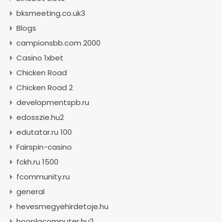
bksmeeting.co.uk3
Blogs
campionsbb.com 2000
Casino 1xbet
Chicken Road
Chicken Road 2
developmentspb.ru
edosszie.hu2
edutatar.ru 100
Fairspin-casino
fckh.ru 1500
fcommunity.ru
general
hevesmegyehirdetoje.hu
hooplacomputer.hu2