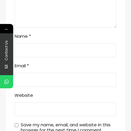
←
Name
*
Contact Us
Email
*
Website
Save my name, email, and website in this
browser for the next time I comment.