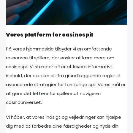
Vores platform for casinospil
På vores hjemmeside tilbyder vi en omfattende
ressource til spillere, der ønsker at lære mere om
casinospil. Vi stræber efter at levere informativt
indhold, der dækker alt fra grundlæggende regler til
avancerede strategier for forskellige spil. Vores mål er
at gøre det lettere for spillere at navigere i
casinouniverset.
Vi håber, at vores indsigt og vejledninger kan hjælpe
dig med at forbedre dine færdigheder og nyde din