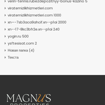
verin-tennis.rubezdepozitnyy-bonus-kazino 5
viratemizlikhizmetleri.com
viratemizlikhizmetleri.com 1000
xn—-7sb3aca9ahcif.xn--p1ai 2000
xn--17-8kc3bfr2e.xn--p1ai 240
yogin.ru 500
ysftesisat.com 2
Новая папка (4)
Текста