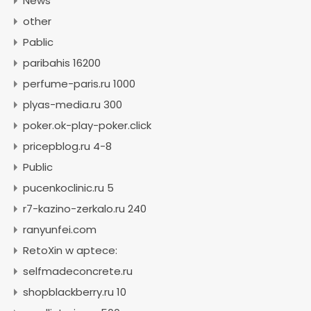
News
other
Pablic
paribahis 16200
perfume-paris.ru 1000
plyas-media.ru 300
poker.ok-play-poker.click
pricepblog.ru 4-8
Public
pucenkoclinic.ru 5
r7-kazino-zerkalo.ru 240
ranyunfei.com
RetoXin w aptece:
selfmadeconcrete.ru
shopblackberry.ru 10