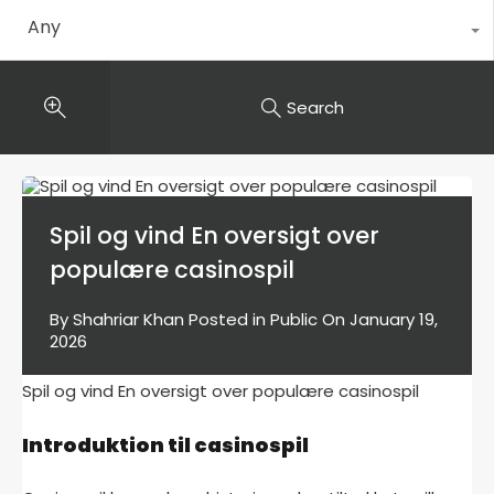
Any
Search
Spil og vind En oversigt over
populære casinospil
By
Shahriar Khan
Posted in
Public
On
January 19,
2026
Spil og vind En oversigt over populære casinospil
Introduktion til casinospil