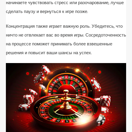
начинаете чувствовать стресс или разочарование, лучше
сделать паузу и вернуться к игре позже.
Концентрация также играет важную роль. Убедитесь, что
ничто не отвлекает вас во время игры. Сосредоточенность
на процессе поможет принимать более взвешенные
решения и повысит ваши шансы на успех.