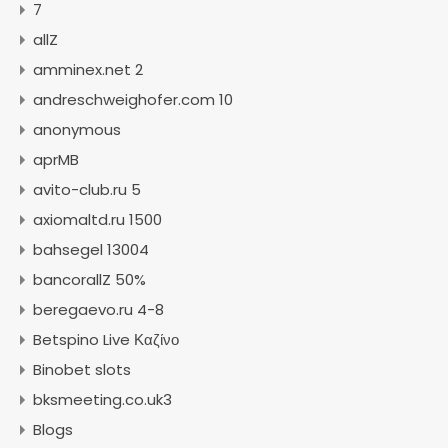
7
allZ
amminex.net 2
andreschweighofer.com 10
anonymous
aprMB
avito-club.ru 5
axiomaltd.ru 1500
bahsegel 13004
bancorallZ 50%
beregaevo.ru 4-8
Betspino Live Καζίνο
Binobet slots
bksmeeting.co.uk3
Blogs