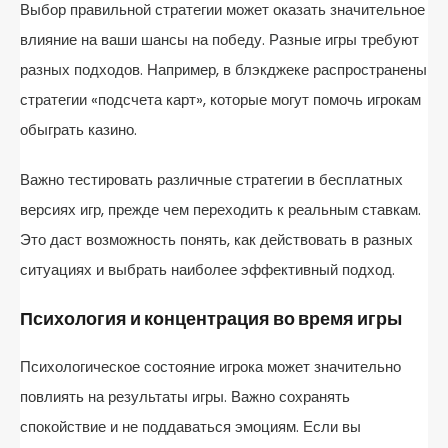
Выбор правильной стратегии может оказать значительное
влияние на ваши шансы на победу. Разные игры требуют
разных подходов. Например, в блэкджеке распространены
стратегии «подсчета карт», которые могут помочь игрокам
обыграть казино.
Важно тестировать различные стратегии в бесплатных
версиях игр, прежде чем переходить к реальным ставкам.
Это даст возможность понять, как действовать в разных
ситуациях и выбрать наиболее эффективный подход.
Психология и концентрация во время игры
Психологическое состояние игрока может значительно
повлиять на результаты игры. Важно сохранять
спокойствие и не поддаваться эмоциям. Если вы