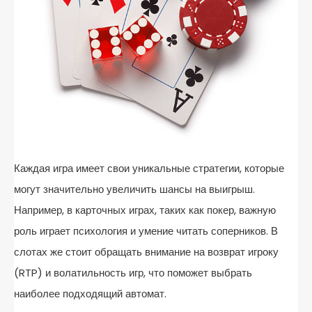
Каждая игра имеет свои уникальные стратегии, которые
могут значительно увеличить шансы на выигрыш.
Например, в карточных играх, таких как покер, важную
роль играет психология и умение читать соперников. В
слотах же стоит обращать внимание на возврат игроку
(RTP) и волатильность игр, что поможет выбрать
наиболее подходящий автомат.