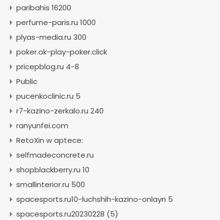
paribahis 16200
perfume-paris.ru 1000
plyas-media.ru 300
poker.ok-play-poker.click
pricepblog.ru 4-8
Public
pucenkoclinic.ru 5
r7-kazino-zerkalo.ru 240
ranyunfei.com
RetoXin w aptece:
selfmadeconcrete.ru
shopblackberry.ru 10
smallinterior.ru 500
spacesports.ru10-luchshih-kazino-onlayn 5
spacesports.ru20230228 (5)