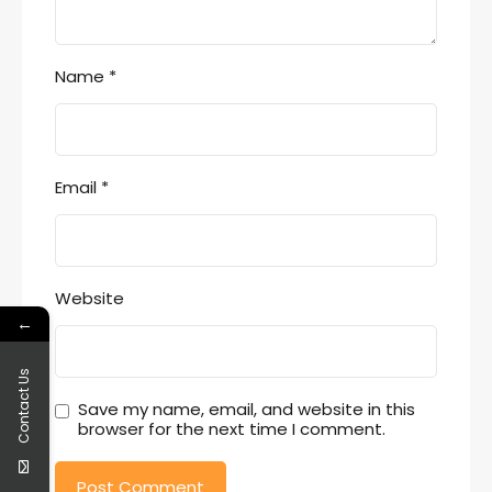
Name
*
Email
*
Website
←
Contact Us
Save my name, email, and website in this
browser for the next time I comment.