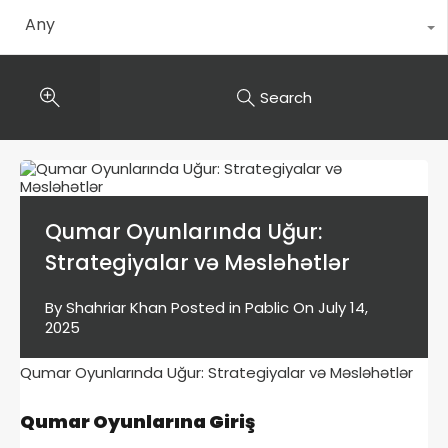
Any
Search
Qumar Oyunlarında Uğur:
Strategiyalar və Məsləhətlər
By
Shahriar Khan
Posted in
Pablic
On
July 14,
2025
Qumar Oyunlarında Uğur: Strategiyalar və Məsləhətlər
Qumar Oyunlarına Giriş