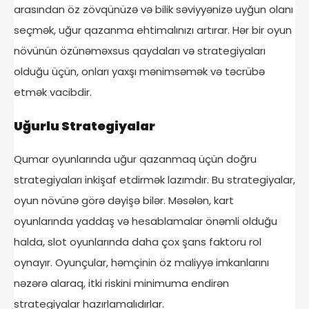
arasından öz zövqünüzə və bilik səviyyənizə uyğun olanı
seçmək, uğur qazanma ehtimalınızı artırar. Hər bir oyun
növünün özünəməxsus qaydaları və strategiyaları
olduğu üçün, onları yaxşı mənimsəmək və təcrübə
etmək vacibdir.
Uğurlu Strategiyalar
Qumar oyunlarında uğur qazanmaq üçün doğru
strategiyaları inkişaf etdirmək lazımdır. Bu strategiyalar,
oyun növünə görə dəyişə bilər. Məsələn, kart
oyunlarında yaddaş və hesablamalar önəmli olduğu
halda, slot oyunlarında daha çox şans faktoru rol
oynayır. Oyunçular, həmçinin öz maliyyə imkanlarını
nəzərə alaraq, itki riskini minimuma endirən
strategiyalar hazırlamalıdırlar.