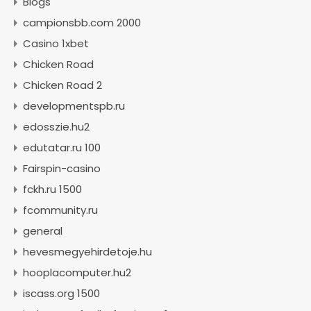
Blogs
campionsbb.com 2000
Casino 1xbet
Chicken Road
Chicken Road 2
developmentspb.ru
edosszie.hu2
edutatar.ru 100
Fairspin-casino
fckh.ru 1500
fcommunity.ru
general
hevesmegyehirdetoje.hu
hooplacomputer.hu2
iscass.org 1500