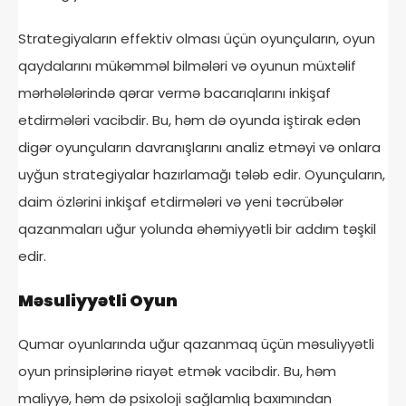
Strategiyaların effektiv olması üçün oyunçuların, oyun
qaydalarını mükəmməl bilmələri və oyunun müxtəlif
mərhələlərində qərar vermə bacarıqlarını inkişaf
etdirmələri vacibdir. Bu, həm də oyunda iştirak edən
digər oyunçuların davranışlarını analiz etməyi və onlara
uyğun strategiyalar hazırlamağı tələb edir. Oyunçuların,
daim özlərini inkişaf etdirmələri və yeni təcrübələr
qazanmaları uğur yolunda əhəmiyyətli bir addım təşkil
edir.
Məsuliyyətli Oyun
Qumar oyunlarında uğur qazanmaq üçün məsuliyyətli
oyun prinsiplərinə riayət etmək vacibdir. Bu, həm
maliyyə, həm də psixoloji sağlamlıq baxımından