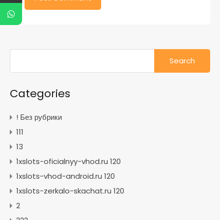
Search
for:
Categories
! Без рубрики
111
13
1xslots-oficialnyy-vhod.ru 120
1xslots-vhod-android.ru 120
1xslots-zerkalo-skachat.ru 120
2