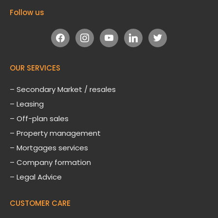
Follow us
facebook
instagram
youtube
linkedin
twitter
OUR SERVICES
– Secondary Market / resales
– Leasing
– Off-plan sales
– Property management
– Mortgages services
– Company formation
– Legal Advice
CUSTOMER CARE