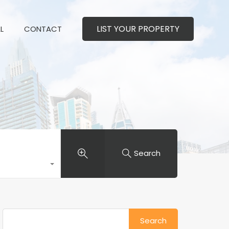
LIST YOUR PROPERTY
MERCIAL
CONTACT
LIST YOUR PROPERTY
L
CONTACT
Search
Search
for: