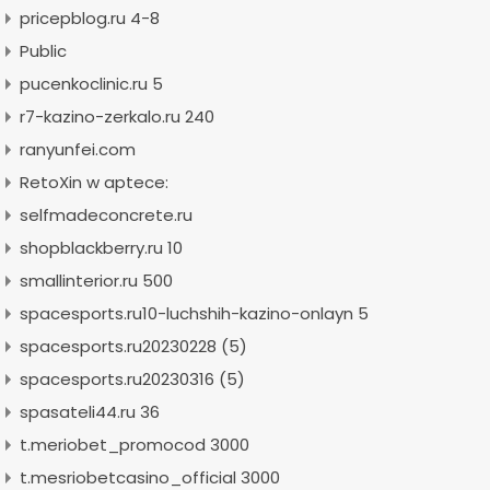
pricepblog.ru 4-8
Public
pucenkoclinic.ru 5
r7-kazino-zerkalo.ru 240
ranyunfei.com
RetoXin w aptece:
selfmadeconcrete.ru
shopblackberry.ru 10
smallinterior.ru 500
spacesports.ru10-luchshih-kazino-onlayn 5
spacesports.ru20230228 (5)
spacesports.ru20230316 (5)
spasateli44.ru 36
t.meriobet_promocod 3000
t.mesriobetcasino_official 3000