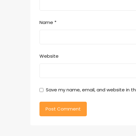
Name
*
Website
Save my name, email, and website in th