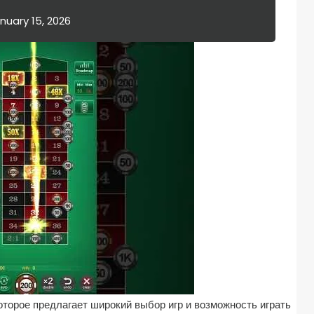
nuary 15, 2026
оторое предлагает широкий выбор игр и возможность играть