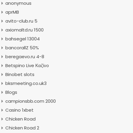
anonymous
aprMB
avito-club.ru 5
axiomaltd.ru 1500
bahsegel 13004
bancorallZ 50%
beregaevo.ru 4-8
Betspino Live Καζίνο
Binobet slots
bksmeeting.co.uk3
Blogs
campionsbb.com 2000
Casino 1xbet
Chicken Road
Chicken Road 2