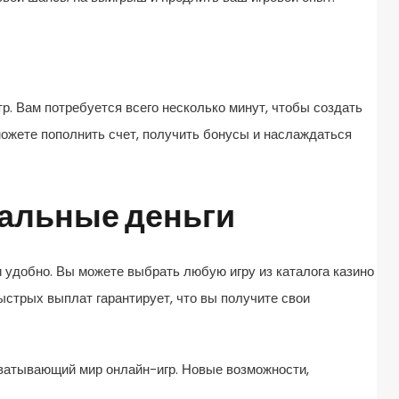
р. Вам потребуется всего несколько минут, чтобы создать
сможете пополнить счет, получить бонусы и наслаждаться
альные деньги
и удобно. Вы можете выбрать любую игру из каталога казино
ыстрых выплат гарантирует, что вы получите свои
хватывающий мир онлайн-игр. Новые возможности,