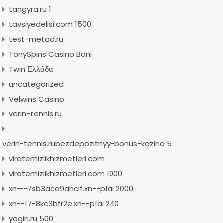
tangyra.ru 1
tavsiyedelisi.com 1500
test-metod.ru
TonySpins Casino Boni
Twin Ελλάδα
uncategorized
Velwins Casino
verin-tennis.ru
verin-tennis.rubezdepozitnyy-bonus-kazino 5
viratemizlikhizmetleri.com
viratemizlikhizmetleri.com 1000
xn—-7sb3aca9ahcif.xn--p1ai 2000
xn--17-8kc3bfr2e.xn--p1ai 240
yogin.ru 500