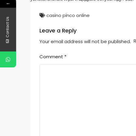
←
casino pinco online
Contact Us
Leave a Reply
R
Your email address will not be published.
Comment
*