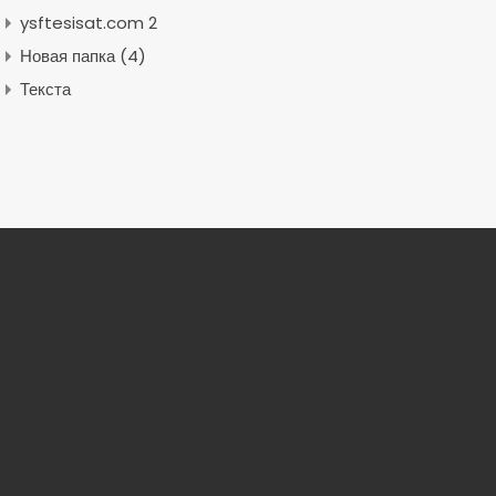
ysftesisat.com 2
Новая папка (4)
Текста