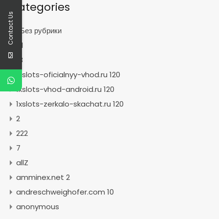
Categories
Contact Us
! Без рубрики
111
13
1xslots-oficialnyy-vhod.ru 120
1xslots-vhod-android.ru 120
1xslots-zerkalo-skachat.ru 120
2
222
7
allZ
amminex.net 2
andreschweighofer.com 10
anonymous