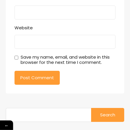
Website
Save my name, email, and website in this
browser for the next time I comment.
Search
for:
←