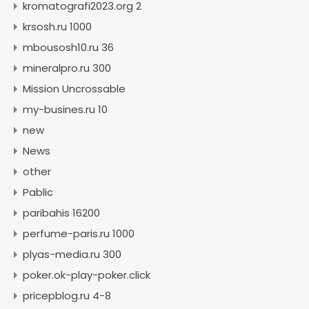
kromatografi2023.org 2
krsosh.ru 1000
mbousosh10.ru 36
mineralpro.ru 300
Mission Uncrossable
my-busines.ru 10
new
News
other
Pablic
paribahis 16200
perfume-paris.ru 1000
plyas-media.ru 300
poker.ok-play-poker.click
pricepblog.ru 4-8