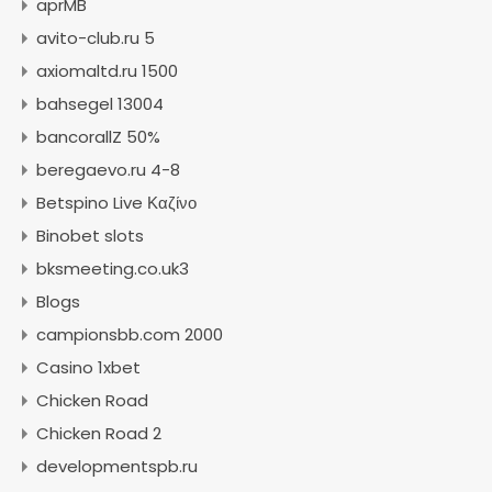
aprMB
avito-club.ru 5
axiomaltd.ru 1500
bahsegel 13004
bancorallZ 50%
beregaevo.ru 4-8
Betspino Live Καζίνο
Binobet slots
bksmeeting.co.uk3
Blogs
campionsbb.com 2000
Casino 1xbet
Chicken Road
Chicken Road 2
developmentspb.ru