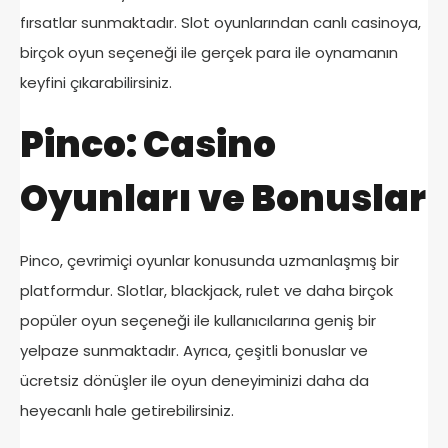
fırsatlar sunmaktadır. Slot oyunlarından canlı casinoya,
birçok oyun seçeneği ile gerçek para ile oynamanın
keyfini çıkarabilirsiniz.
Pinco: Casino
Oyunları ve Bonuslar
Pinco, çevrimiçi oyunlar konusunda uzmanlaşmış bir
platformdur. Slotlar, blackjack, rulet ve daha birçok
popüler oyun seçeneği ile kullanıcılarına geniş bir
yelpaze sunmaktadır. Ayrıca, çeşitli bonuslar ve
ücretsiz dönüşler ile oyun deneyiminizi daha da
heyecanlı hale getirebilirsiniz.