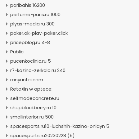
paribahis 16200
perfume-paris.ru 1000
plyas-media.ru 300
poker.ok-play-poker.click
pricepblog.ru 4-8
Public
pucenkoclinic.ru 5
r7-kazino-zerkalo.ru 240
ranyunfei.com
RetoXin w aptece:
selfmadeconcrete.ru
shopblackberry.ru 10
smallinterior.ru 500
spacesports.ru10-luchshih-kazino-onlayn 5
spacesports.ru20230228 (5)