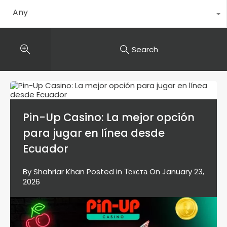
Any
Search
Pin-Up Casino: La mejor opción
para jugar en línea desde
Ecuador
By
Shahriar Khan
Posted in
Текста
On
January 23,
2026