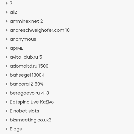
7
allZ
amminex.net 2
andreschweighofer.com 10
anonymous
aprMB
avito-club.ru 5
axiomaltd.ru 1500
bahsegel 13004
bancorallZ 50%
beregaevo.ru 4-8
Betspino Live Καζίνο
Binobet slots
bksmeeting.co.uk3
Blogs