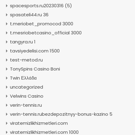
spacesports.ru20230316 (5)
spasateli44.ru 36
t.meriobet_promocod 3000
t.mesriobetcasino_official 3000
tangyra.ru 1
tavsiyedelisi.com 1500
test-metod.ru
TonySpins Casino Boni
Twin Ελλάδα
uncategorized
Velwins Casino
verin-tennis.ru
verin-tennis.rubezdepozitnyy-bonus-kazino 5
viratemizlikhizmetleri.com
viratemizlikhizmetleri.com 1000