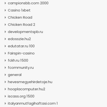
campionsbb.com 2000
Casino 1xbet
Chicken Road
Chicken Road 2
developmentspb.ru
edosszie.hu2
edutatar.ru 100
Fairspin-casino
fckh.ru 1500
fcommunity.ru
general
hevesmegyehirdetoje.hu
hooplacomputer.hu2
iscass.org 1500
italyanmutfagihaftasi.com 1