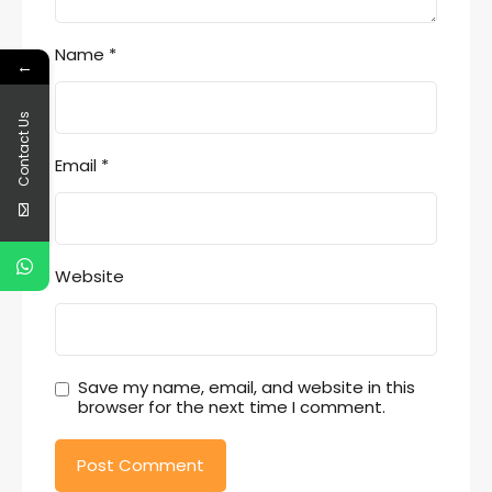
Name
*
←
Contact Us
Email
*
Website
Save my name, email, and website in this
browser for the next time I comment.