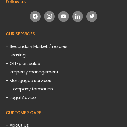
Follow us
facebook
instagram
youtube
linkedin
twitter
OUR SERVICES
– Secondary Market / resales
– Leasing
– Off-plan sales
– Property management
– Mortgages services
– Company formation
– Legal Advice
CUSTOMER CARE
–
About Us