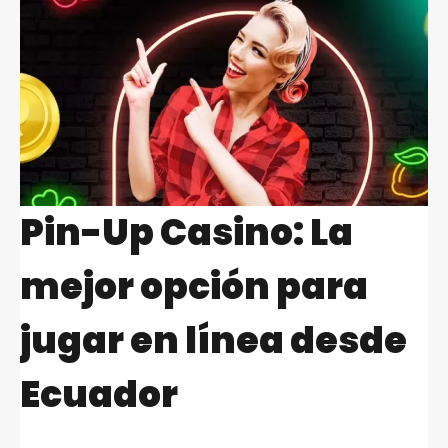
Pin-Up Casino: La
mejor opción para
jugar en línea desde
Ecuador