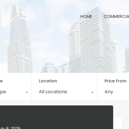
HOME
COM
HOME
COMMERCIA
pe
Location
Price From
ype
All Locations
Any
uly 8, 2025