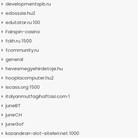
developmentspb.ru
edosszie.hu2
edutatar.ru 100
Fairspin-casino
fckh.ru 1500
fcommunity.ru
general
hevesmegyehirdetoje.hu
hooplacomputer.hu2
iscass.org 1500
italyanmutfagihaftasi.com 1
juneBT
juneCH
juneGof
kazandıran-slot-siteleri.net 1000