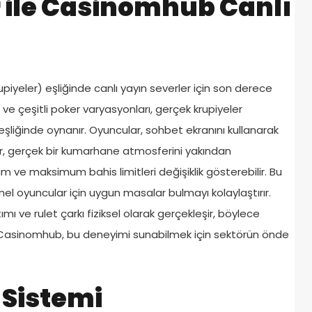
 ile Casinomhub Canlı
iyeler) eşliğinde canlı yayın severler için son derece
 ve çeşitli poker varyasyonları, gerçek krupiyeler
 eşliğinde oynanır. Oyuncular, sohbet ekranını kullanarak
ir, gerçek bir kumarhane atmosferini yakından
um ve maksimum bahis limitleri değişiklik gösterebilir. Bu
 oyuncular için uygun masalar bulmayı kolaylaştırır.
tımı ve rulet çarkı fiziksel olarak gerçekleşir, böylece
. Casinomhub, bu deneyimi sunabilmek için sektörün önde
 Sistemi