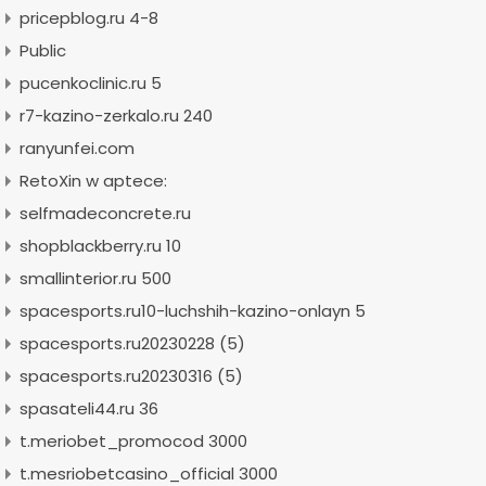
pricepblog.ru 4-8
Public
pucenkoclinic.ru 5
r7-kazino-zerkalo.ru 240
ranyunfei.com
RetoXin w aptece:
selfmadeconcrete.ru
shopblackberry.ru 10
smallinterior.ru 500
spacesports.ru10-luchshih-kazino-onlayn 5
spacesports.ru20230228 (5)
spacesports.ru20230316 (5)
spasateli44.ru 36
t.meriobet_promocod 3000
t.mesriobetcasino_official 3000