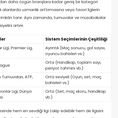
dan daha özgün branşlara kadar geniş bir kategori
lı alanlarda uzmanlık arttırmasına veya favori liglerin
imkân tanır. Aynı zamanda, turnuvalar ve müsabakalar
elini artırır.
ler
Sistem Seçimlerinin Çeşitliliği
Ligi, Premier Lig,
Ayrıntılı (Maç sonucu, gol sayısı,
oyuncu bahisleri vs.)
Orta (Handikap, toplam sayı,
eague
periyot tahmini vb.)
Turnuvaları, ATP,
Orta seviyeli (Oyun, set, maç
bahisleri vs.)
nlar Ligi, Dünya
Orta (Set, maç skoru, handikap
sı
vb.)
yesinde hem en sevdiği ligi takip edebilir hem de ilgisini