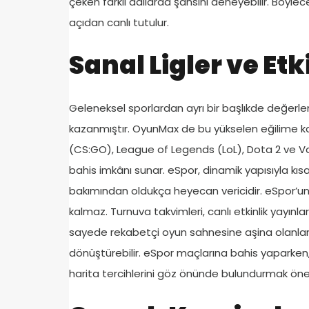
çeken farklı dallarda şansını deneyebilir. Bö
açıdan canlı tutulur.
Sanal Ligler ve Etki
Geleneksel sporlardan ayrı bir başlıkde değerlendi
kazanmıştır. OyunMax de bu yükselen eğilime ka
(CS:GO), League of Legends (LoL), Dota 2 ve Va
bahis imkânı sunar. eSpor, dinamik yapısıyla kı
bakımından oldukça heyecan vericidir. eSpor’un 
kalmaz. Turnuva takvimleri, canlı etkinlik yayınlar
sayede rekabetçi oyun sahnesine aşina olanlar, 
dönüştürebilir. eSpor maçlarına bahis yaparken, 
harita tercihlerini göz önünde bulundurmak önem