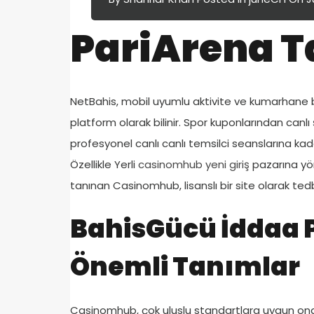
PariArena T
NetBahis, mobil uyumlu aktivite ve kumarhane
platform olarak bilinir. Spor kuponlarından canlı
profesyonel canlı canlı temsilci seanslarına kada
Özellikle Yerli
casinomhub yeni giriş
pazarına yön
tanınan Casinomhub, lisanslı bir site olarak tedb
BahisGücü İddaa 
Önemli Tanımlar
Casinomhub, çok uluslu standartlara uygun onayl