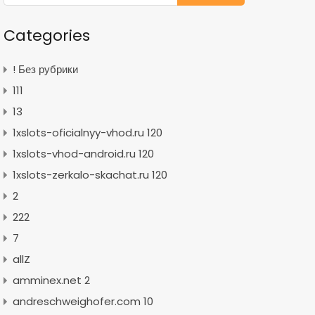
Categories
! Без рубрики
111
13
1xslots-oficialnyy-vhod.ru 120
1xslots-vhod-android.ru 120
1xslots-zerkalo-skachat.ru 120
2
222
7
allZ
amminex.net 2
andreschweighofer.com 10