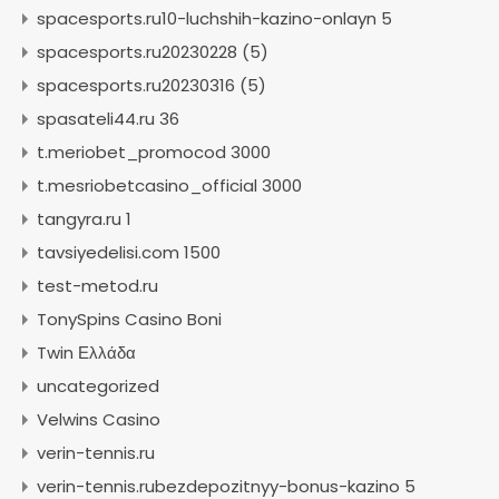
spacesports.ru10-luchshih-kazino-onlayn 5
spacesports.ru20230228 (5)
spacesports.ru20230316 (5)
spasateli44.ru 36
t.meriobet_promocod 3000
t.mesriobetcasino_official 3000
tangyra.ru 1
tavsiyedelisi.com 1500
test-metod.ru
TonySpins Casino Boni
Twin Ελλάδα
uncategorized
Velwins Casino
verin-tennis.ru
verin-tennis.rubezdepozitnyy-bonus-kazino 5