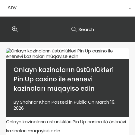
Any
Search
Onlayn kazinoların üstünlükləri
Pin Up casino ilə ənənəvi
kazinoları müqayisə edin
By
Shahriar Khan
Posted in
Public
On
March 19,
2026
Onlayn kazinoların üstünlükləri Pin Up casino ilə ənənəvi
kazinoları müqayisə edin