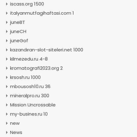
iscass.org 1500
italyanmutfagihaftasi.com 1
juneBT
juneCH
juneGof
kazandıran-slot-siteleri.net 1000
kilmezedu.ru 4-8
kromatografi2023.org 2
krsosh.ru 1000
mbousosh10.ru 36
mineralpro.ru 300
Mission Uncrossable
my-busines.ru 10
new
News