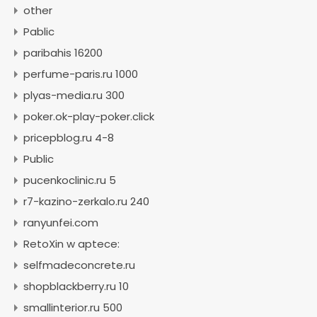
other
Pablic
paribahis 16200
perfume-paris.ru 1000
plyas-media.ru 300
poker.ok-play-poker.click
pricepblog.ru 4-8
Public
pucenkoclinic.ru 5
r7-kazino-zerkalo.ru 240
ranyunfei.com
RetoXin w aptece:
selfmadeconcrete.ru
shopblackberry.ru 10
smallinterior.ru 500