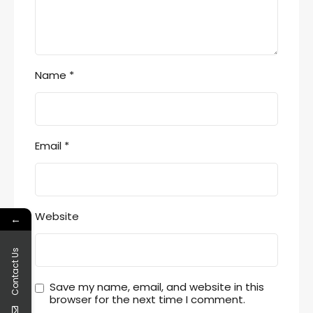
Name
*
Email
*
Website
←
Contact Us
Save my name, email, and website in this
browser for the next time I comment.