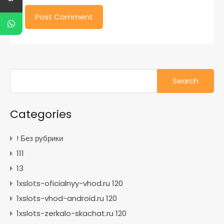
Search
for:
Categories
! Без рубрики
111
13
1xslots-oficialnyy-vhod.ru 120
1xslots-vhod-android.ru 120
1xslots-zerkalo-skachat.ru 120