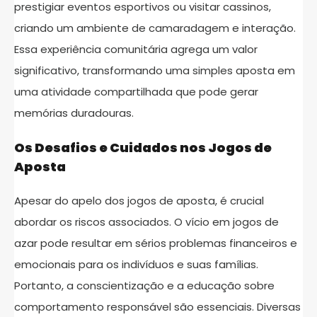
prestigiar eventos esportivos ou visitar cassinos,
criando um ambiente de camaradagem e interação.
Essa experiência comunitária agrega um valor
significativo, transformando uma simples aposta em
uma atividade compartilhada que pode gerar
memórias duradouras.
Os Desafios e Cuidados nos Jogos de
Aposta
Apesar do apelo dos jogos de aposta, é crucial
abordar os riscos associados. O vício em jogos de
azar pode resultar em sérios problemas financeiros e
emocionais para os indivíduos e suas famílias.
Portanto, a conscientização e a educação sobre
comportamento responsável são essenciais. Diversas