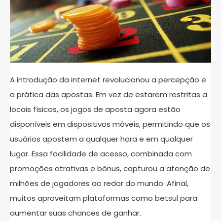
A introdução da internet revolucionou a percepção e
a prática das apostas. Em vez de estarem restritas a
locais físicos, os jogos de aposta agora estão
disponíveis em dispositivos móveis, permitindo que os
usuários apostem a qualquer hora e em qualquer
lugar. Essa facilidade de acesso, combinada com
promoções atrativas e bônus, capturou a atenção de
milhões de jogadores ao redor do mundo. Afinal,
muitos aproveitam plataformas como
betsul
para
aumentar suas chances de ganhar.