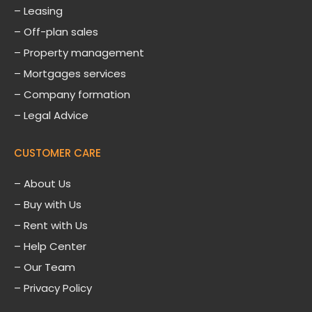
– Leasing
– Off-plan sales
– Property management
– Mortgages services
– Company formation
– Legal Advice
CUSTOMER CARE
–
About Us
– Buy with Us
– Rent with Us
– Help Center
– Our Team
– Privacy Policy