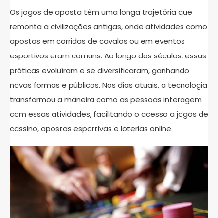
Os jogos de aposta têm uma longa trajetória que
remonta a civilizações antigas, onde atividades como
apostas em corridas de cavalos ou em eventos
esportivos eram comuns. Ao longo dos séculos, essas
práticas evoluíram e se diversificaram, ganhando
novas formas e públicos. Nos dias atuais, a tecnologia
transformou a maneira como as pessoas interagem
com essas atividades, facilitando o acesso a jogos de
cassino, apostas esportivas e loterias online.