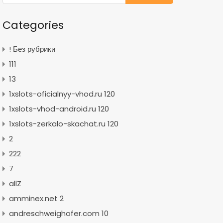
Categories
! Без рубрики
111
13
1xslots-oficialnyy-vhod.ru 120
1xslots-vhod-android.ru 120
1xslots-zerkalo-skachat.ru 120
2
222
7
allZ
amminex.net 2
andreschweighofer.com 10