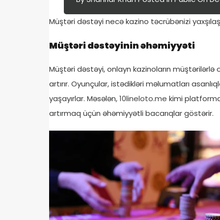
Müştəri dəstəyi necə kazino təcrübənizi yaxşılaşd
Müştəri dəstəyinin əhəmiyyəti
Müştəri dəstəyi, onlayn kazinoların müştərilərlə 
artırır. Oyunçular, istədikləri məlumatları asanlı
yaşayırlar. Məsələn,
10lineloto.me
kimi platforma
artırmaq üçün əhəmiyyətli bacarıqlar göstərir.