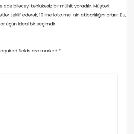
ə edə biləcəyi təhlükəsiz bir mühit yaradılır. Müştəri
ər təklif edərək, 10 line loto me-nin etibarlılığını artırır. Bu,
r üçün ideal bir seçimdir.
equired fields are marked
*