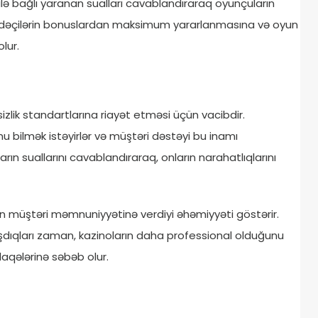
 ilə bağlı yaranan sualları cavablandıraraq oyunçuların
fadəçilərin bonuslardan maksimum yararlanmasına və oyun
lur.
izlik standartlarına riayət etməsi üçün vacibdir.
u bilmək istəyirlər və müştəri dəstəyi bu inamı
n suallarını cavablandıraraq, onların narahatlıqlarını
un müştəri məmnuniyyətinə verdiyi əhəmiyyəti göstərir.
ılaşdıqları zaman, kazinoların daha professional olduğunu
aqələrinə səbəb olur.