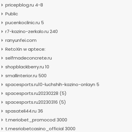
pricepblog.ru 4-8
Public
pucenkoclinic.ru 5
r7-kazino-zerkalo.ru 240
ranyunfei.com
RetoXin w aptece:
selfmadeconcrete.ru
shopblackberry.ru 10
smallinterior.ru 500
spacesports.ru10-luchshih-kazino-onlayn 5
spacesports.ru20230228 (5)
spacesports.ru20230316 (5)
spasateli44.ru 36
t.meriobet_promocod 3000
t.mesriobetcasino_official 3000