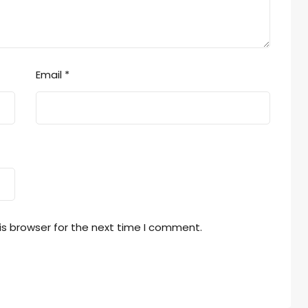
Email
*
is browser for the next time I comment.