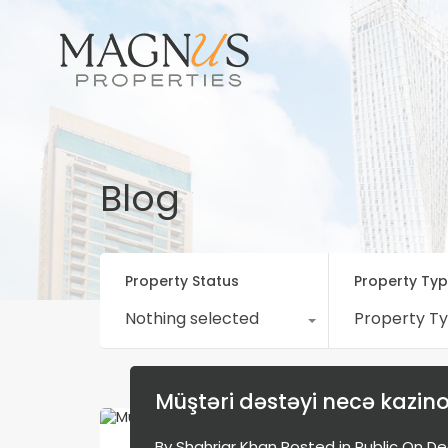
Blog
Property Status
Property Ty
Nothing selected
Property T
Müştəri dəstəyi necə kazino
By
Shahriar Khan
Posted in
Public
On
De