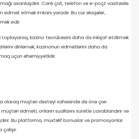
rmağı asanlaşdırır. Canlı çat, telefon və e-poçt vasitəsilə
n xidmət etmək imkanı yaradır. Bu cür əlaqələr,
ömək edir.
ni toplayaraq, kazino təcrübəsini daha da inkişaf etdirmək
irlərini dinləmək, kazinonun xidmətlərini daha da
maq üçün əhəmiyyətlidir.
ma olaraq müştəri dəstəyi sahəsində də önə çıxır.
ştəri xidməti, onların suallarını sürətlə cavablandırır və
ırır. Bu platforma, müxtəlif bonuslar və promosyonlar
çalışır.