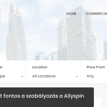
HOME
COM
HOME
COMMERCIA
pe
Location
Price From
ype
All Locations
Any
t fontos a szabályozás a Allyspin