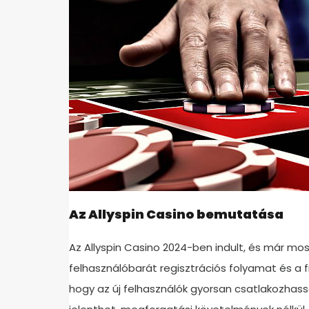
Az Allyspin Casino bemutatása
Az Allyspin Casino 2024-ben indult, és már mo
felhasználóbarát regisztrációs folyamat és a
hogy az új felhasználók gyorsan csatlakozhass