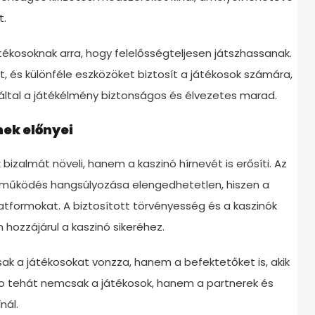
t.
ékosoknak arra, hogy felelősségteljesen játszhassanak.
, és különféle eszközöket biztosít a játékosok számára,
Ezáltal a játékélmény biztonságos és élvezetes marad.
nek előnyei
zalmát növeli, hanem a kaszinó hírnevét is erősíti. Az
is működés hangsúlyozása elengedhetetlen, hiszen a
tformokat. A biztosított törvényesség és a kaszinók
hozzájárul a kaszinó sikeréhez.
ak a játékosokat vonzza, hanem a befektetőket is, akik
sino tehát nemcsak a játékosok, hanem a partnerek és
nál.