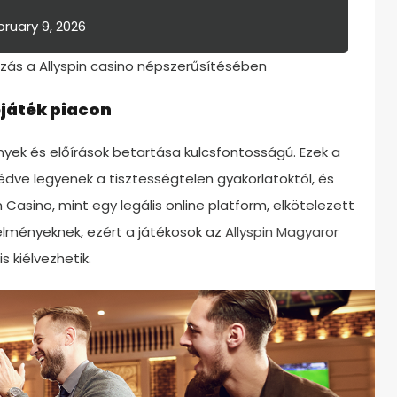
bruary 9, 2026
ozás a Allyspin casino népszerűsítésében
játék piacon
yek és előírások betartása kulcsfontosságú. Ezek a
édve legyenek a tisztességtelen gyakorlatoktól, és
n Casino, mint egy legális online platform, elkötelezett
elményeknek, ezért a játékosok az
Allyspin Magyaror
 kiélvezhetik.