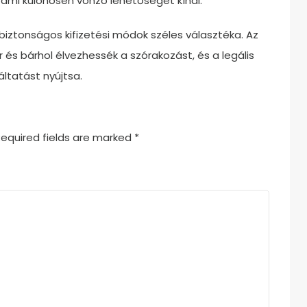
 ami különösen vonzó lehetőséget kínál.
biztonságos kifizetési módok széles választéka. Az
r és bárhol élvezhessék a szórakozást, és a legális
ltatást nyújtsa.
equired fields are marked
*