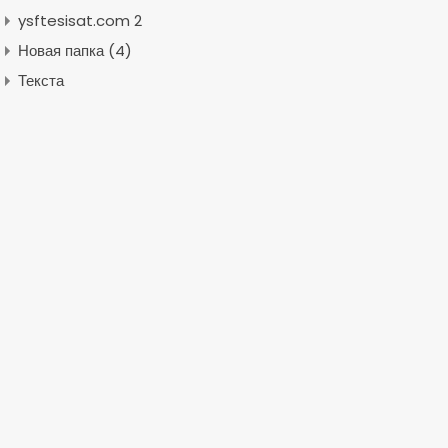
ysftesisat.com 2
Новая папка (4)
Текста