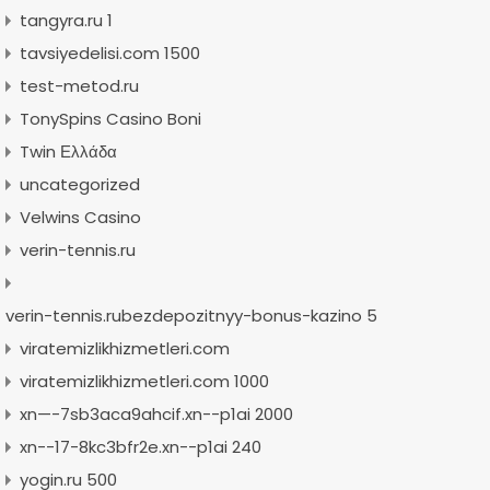
tangyra.ru 1
tavsiyedelisi.com 1500
test-metod.ru
TonySpins Casino Boni
Twin Ελλάδα
uncategorized
Velwins Casino
verin-tennis.ru
verin-tennis.rubezdepozitnyy-bonus-kazino 5
viratemizlikhizmetleri.com
viratemizlikhizmetleri.com 1000
xn—-7sb3aca9ahcif.xn--p1ai 2000
xn--17-8kc3bfr2e.xn--p1ai 240
yogin.ru 500