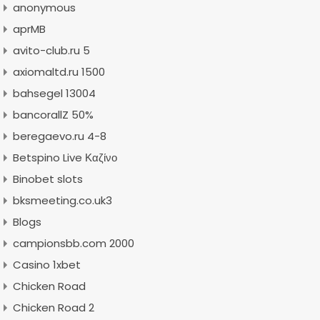
anonymous
aprMB
avito-club.ru 5
axiomaltd.ru 1500
bahsegel 13004
bancorallZ 50%
beregaevo.ru 4-8
Betspino Live Καζίνο
Binobet slots
bksmeeting.co.uk3
Blogs
campionsbb.com 2000
Casino 1xbet
Chicken Road
Chicken Road 2