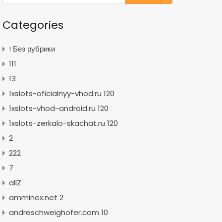
Categories
! Без рубрики
111
13
1xslots-oficialnyy-vhod.ru 120
1xslots-vhod-android.ru 120
1xslots-zerkalo-skachat.ru 120
2
222
7
allZ
amminex.net 2
andreschweighofer.com 10