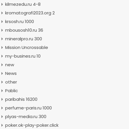
kilmezedu.ru 4-8
kromatografi2023.org 2
krsosh.ru 1000
mbousosh10.ru 36
mineralpro.ru 300
Mission Uncrossable
my-busines.ru 10
new
News
other
Pablic
paribahis 16200
perfume-paris.ru 1000
plyas-media.ru 300
poker.ok-play-poker.click