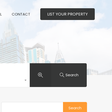
LIST YOUR PROPERTY
MERCIAL
CONTACT
LIST YOUR PROPERTY
L
CONTACT
Search
Search
for: