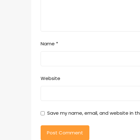
Name
*
Website
Save my name, email, and website in th