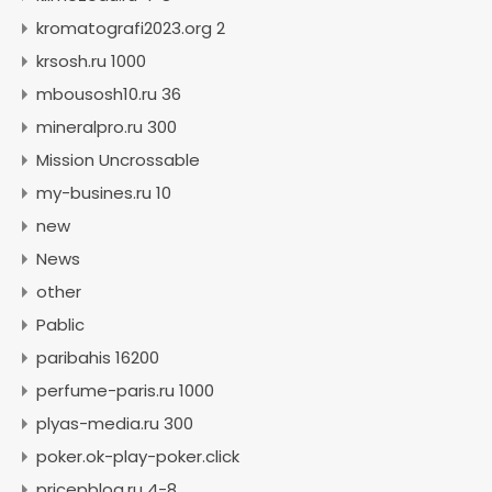
kromatografi2023.org 2
krsosh.ru 1000
mbousosh10.ru 36
mineralpro.ru 300
Mission Uncrossable
my-busines.ru 10
new
News
other
Pablic
paribahis 16200
perfume-paris.ru 1000
plyas-media.ru 300
poker.ok-play-poker.click
pricepblog.ru 4-8