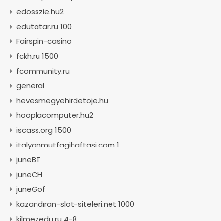
edosszie.hu2
edutatar.ru 100
Fairspin-casino
fckh.ru 1500
fcommunity.ru
general
hevesmegyehirdetoje.hu
hooplacomputer.hu2
iscass.org 1500
italyanmutfagihaftasi.com 1
juneBT
juneCH
juneGof
kazandıran-slot-siteleri.net 1000
kilmezedu.ru 4-8