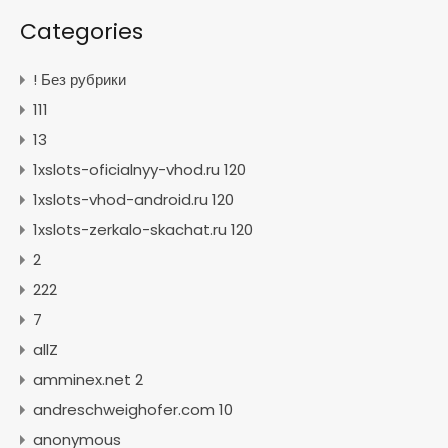
Categories
! Без рубрики
111
13
1xslots-oficialnyy-vhod.ru 120
1xslots-vhod-android.ru 120
1xslots-zerkalo-skachat.ru 120
2
222
7
allZ
amminex.net 2
andreschweighofer.com 10
anonymous