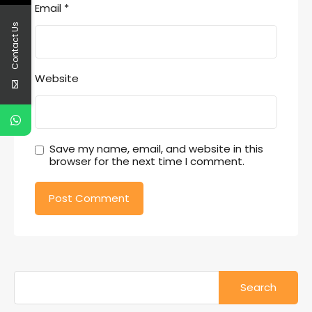
Email
*
Contact Us
Website
Save my name, email, and website in this
browser for the next time I comment.
Search
for: