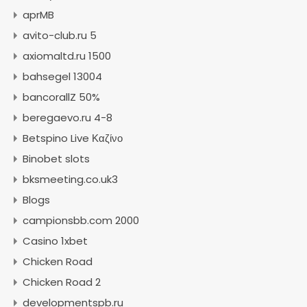
aprMB
avito-club.ru 5
axiomaltd.ru 1500
bahsegel 13004
bancorallZ 50%
beregaevo.ru 4-8
Betspino Live Καζίνο
Binobet slots
bksmeeting.co.uk3
Blogs
campionsbb.com 2000
Casino 1xbet
Chicken Road
Chicken Road 2
developmentspb.ru