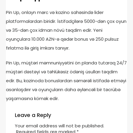
Pin Up, onlayn mərc və kazino sahəsində lider
platformalardan biridir. İstifadçilərə 5000-dən çox oyun
və 35-dən çox idman növü təqdim edir. Yeni
oyunçulara 10.000 AZN-ə qədər bonus və 250 pulsuz
fırlatma ilə giriş imkanı tanıyır.
Pin Up, müştəri məmnuniyyətini ön planda tutaraq 24/7
müştəri dəstəyi və təhlükəsiz ödəniş üsulları təqdim
edir. Bu, kazinoda bonuslardan səmərəli istifadə etməyi
asanlaşdırır və oyunçuların daha əyləncəli bir təcrübə
yaşamasına kömək edir.
Leave a Reply
Your email address will not be published.
Required fields are marked
*