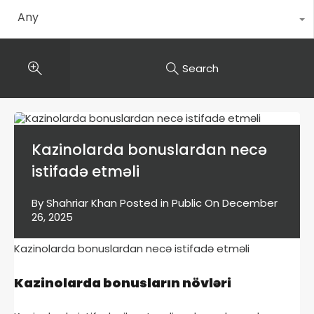
Any
Search
Kazinolarda bonuslardan necə
istifadə etməli
By
Shahriar Khan
Posted in
Public
On
December
26, 2025
Kazinolarda bonuslardan necə istifadə etməli
Kazinolarda bonusların növləri