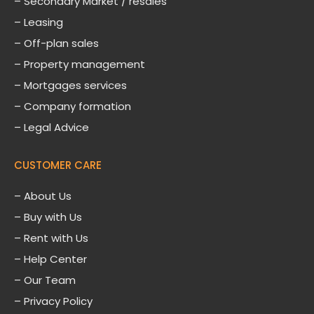
– Secondary Market / resales
– Leasing
– Off-plan sales
– Property management
– Mortgages services
– Company formation
– Legal Advice
CUSTOMER CARE
–
About Us
– Buy with Us
– Rent with Us
– Help Center
– Our Team
– Privacy Policy