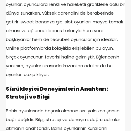
oyunlar, oyunculara renkli ve hareketli grafiklerle dolu bir
dünya sunarken, yüksek adrenalini de beraberinde
getirir.
sweet bonanza
gibi slot oyunları, meyve temalı
olması ve eğlenceli bonus turlarıyla hem yeni
başlayanlar hem de tecrübeli oyuncular için idealdir.
Online platformlarda kolaylıkla erişilebilen bu oyun,
birçok oyuncunun favorisi haline gelmiştir. Eğlencenin
yanı sıra, oyunlar sırasında kazanılan ödüller de bu
oyunları cazip kılıyor.
Sürükleyici Deneyimlerin Anahtarı:
Strateji ve Bilgi
Bahis oyunlarında başarılı olmanın sırrı yalnızca şansa
bağlı değildir. Bilgi, strateji ve deneyim, doğru adımlar
atmanın anahtarıdır. Bahis oyunlarının kurallarını