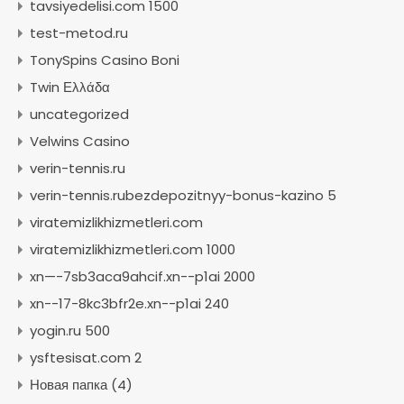
tavsiyedelisi.com 1500
test-metod.ru
TonySpins Casino Boni
Twin Ελλάδα
uncategorized
Velwins Casino
verin-tennis.ru
verin-tennis.rubezdepozitnyy-bonus-kazino 5
viratemizlikhizmetleri.com
viratemizlikhizmetleri.com 1000
xn—-7sb3aca9ahcif.xn--p1ai 2000
xn--17-8kc3bfr2e.xn--p1ai 240
yogin.ru 500
ysftesisat.com 2
Новая папка (4)