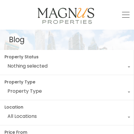
Blog
Property Status
Nothing selected
Property Type
Property Type
Location
All Locations
Price From