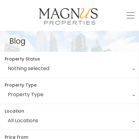
Blog
Property Status
Nothing selected
Property Type
Property Type
Location
All Locations
Price From