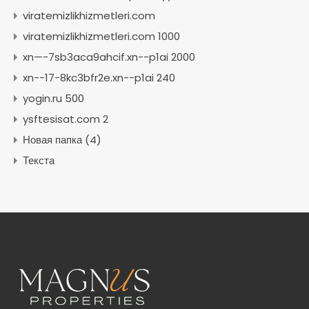
viratemizlikhizmetleri.com
viratemizlikhizmetleri.com 1000
xn—-7sb3aca9ahcif.xn--p1ai 2000
xn--17-8kc3bfr2e.xn--p1ai 240
yogin.ru 500
ysftesisat.com 2
Новая папка (4)
Текста