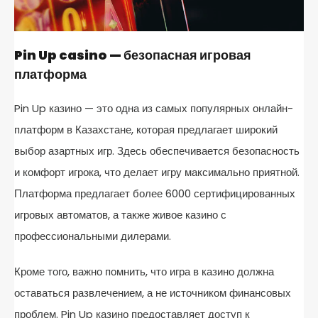
Pin Up casino — безопасная игровая
платформа
Pin Up казино — это одна из самых популярных онлайн-
платформ в Казахстане, которая предлагает широкий
выбор азартных игр. Здесь обеспечивается безопасность
и комфорт игрока, что делает игру максимально приятной.
Платформа предлагает более 6000 сертифицированных
игровых автоматов, а также живое казино с
профессиональными дилерами.
Кроме того, важно помнить, что игра в казино должна
оставаться развлечением, а не источником финансовых
проблем. Pin Up казино предоставляет доступ к