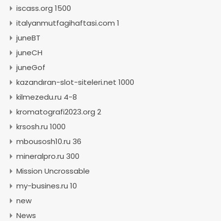
iscass.org 1500
italyanmutfagihaftasi.com 1
juneBT
juneCH
juneGof
kazandıran-slot-siteleri.net 1000
kilmezedu.ru 4-8
kromatografi2023.org 2
krsosh.ru 1000
mbousosh10.ru 36
mineralpro.ru 300
Mission Uncrossable
my-busines.ru 10
new
News