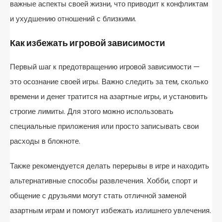
важные аспекты своей жизни, что приводит к конфликтам
и ухудшению отношений с близкими.
Как избежать игровой зависимости
Первый шаг к предотвращению игровой зависимости —
это осознание своей игры. Важно следить за тем, сколько
времени и денег тратится на азартные игры, и установить
строгие лимиты. Для этого можно использовать
специальные приложения или просто записывать свои
расходы в блокноте.
Также рекомендуется делать перерывы в игре и находить
альтернативные способы развлечения. Хобби, спорт и
общение с друзьями могут стать отличной заменой
азартным играм и помогут избежать излишнего увлечения.