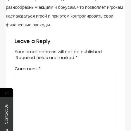
разнообразным акциям и бонусам, что позволяет игрокам
наслаждаться игрой и при этом контролировать свои
финансовые расходы.
Leave a Reply
Your email address will not be published.
Required fields are marked
*
Comment
*
←
Contact Us