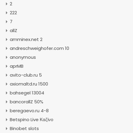
2
222
7
allZ
amminex.net 2
andreschweighofer.com 10
anonymous
aprMB
avito-club.ru 5
axiomaltd.ru 1500
bahsegel 13004
bancorallZ 50%
beregaevo.ru 4-8
Betspino Live Καζίνο
Binobet slots