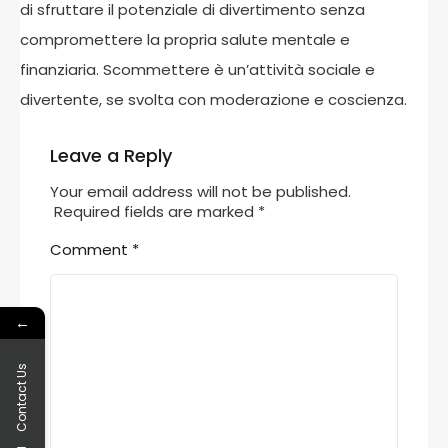
di sfruttare il potenziale di divertimento senza
compromettere la propria salute mentale e
finanziaria. Scommettere è un’attività sociale e
divertente, se svolta con moderazione e coscienza.
Leave a Reply
Your email address will not be published.
Required fields are marked
*
Comment
*
←
Contact Us