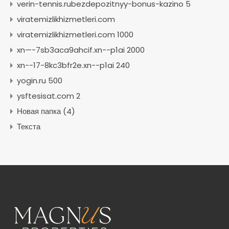
verin-tennis.rubezdepozitnyy-bonus-kazino 5
viratemizlikhizmetleri.com
viratemizlikhizmetleri.com 1000
xn—-7sb3aca9ahcif.xn--p1ai 2000
xn--17-8kc3bfr2e.xn--p1ai 240
yogin.ru 500
ysftesisat.com 2
Новая папка (4)
Текста