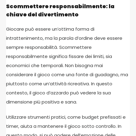
Scommettere responsabilmente: la
chiave del divertimento
Giocare può essere un’ottima forma di
intrattenimento, ma la parola d’ordine deve essere
sempre responsabilità. Scommettere
responsabilmente significa fissare dei limiti, sia
economici che temporali. Non bisogna mai
considerare il gioco come una fonte di guadagno, ma
piuttosto come un’attività ricreativa. In questo
contesto, il gioco d’azzardo può vedere la sua
dimensione più positiva e sana.
Utilizzare strumenti pratici, come budget prefissati e
timer, aiuta a mantenere il gioco sotto controllo. In
questo modo, si può godere dell’emozione delle