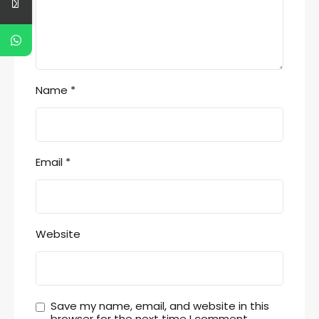
Name
*
Email
*
Website
Save my name, email, and website in this
browser for the next time I comment.