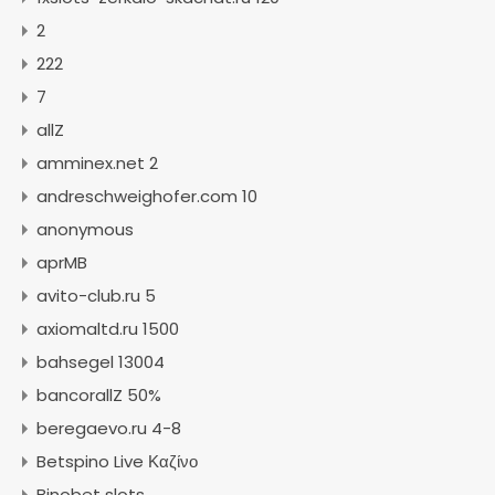
2
222
7
allZ
amminex.net 2
andreschweighofer.com 10
anonymous
aprMB
avito-club.ru 5
axiomaltd.ru 1500
bahsegel 13004
bancorallZ 50%
beregaevo.ru 4-8
Betspino Live Καζίνο
Binobet slots