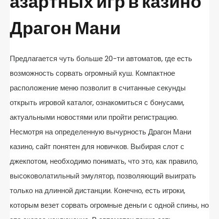
азартных игр в казино
Драгон Мани
Предлагается чуть больше 20-ти автоматов, где есть
возможность сорвать огромный куш. Компактное
расположение меню позволит в считанные секунды
открыть игровой каталог, ознакомиться с бонусами,
актуальными новостями или пройти регистрацию.
Несмотря на определенную вычурность Драгон Мани
казино, сайт понятен для новичков. Выбирая слот с
джекпотом, необходимо понимать, что это, как правило,
высоковолатильный эмулятор, позволяющий выиграть
только на длинной дистанции. Конечно, есть игроки,
которым везет сорвать огромные деньги с одной спины, но