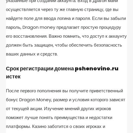
указанные при создании аккаунта. Вход в Драгон мани
осуществляется через ту же главную страницу, где вы
найдете поле для ввода логина и пароля. Если вы забыли
пароль, Dragon money предлагает простую процедуру
его восстановления. Важно помнить, что доступ к аккаунту
должен быть защищен, чтобы обеспечить безопасность
ваших данных и средств.
Срок регистрации домена pshenovino.ru
истек
После первого пополнения вы получите приветственный
бонус Dragon Money, размер и условия которого зависят
от текущей акции. Изучение мнений других игроков
поможет лучше понять преимущества и недостатки
платформы. Казино заботится о своих игроках и