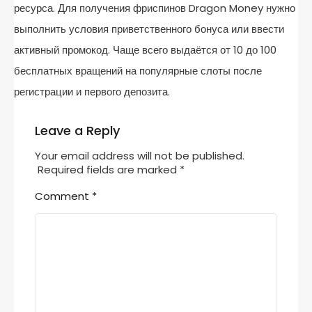
ресурса. Для получения фриспинов Dragon Money нужно
выполнить условия приветственного бонуса или ввести
активный промокод. Чаще всего выдаётся от 10 до 100
бесплатных вращений на популярные слоты после
регистрации и первого депозита.
Leave a Reply
Your email address will not be published.
Required fields are marked
*
Comment
*