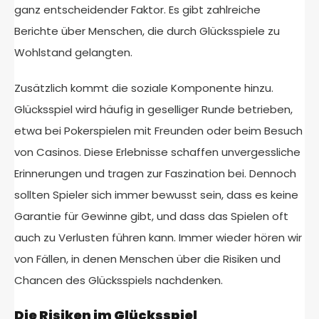
ganz entscheidender Faktor. Es gibt zahlreiche
Berichte über Menschen, die durch Glücksspiele zu
Wohlstand gelangten.
Zusätzlich kommt die soziale Komponente hinzu.
Glücksspiel wird häufig in geselliger Runde betrieben,
etwa bei Pokerspielen mit Freunden oder beim Besuch
von Casinos. Diese Erlebnisse schaffen unvergessliche
Erinnerungen und tragen zur Faszination bei. Dennoch
sollten Spieler sich immer bewusst sein, dass es keine
Garantie für Gewinne gibt, und dass das Spielen oft
auch zu Verlusten führen kann. Immer wieder hören wir
von Fällen, in denen Menschen über die Risiken und
Chancen des Glücksspiels nachdenken.
Die Risiken im Glücksspiel