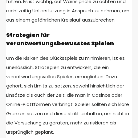
führen. Es ist wichtig, auf Warnsignale zu achten und
rechtzeitig Unterstützung in Anspruch zu nehmen, um
aus einem gefährlichen Kreislauf auszubrechen.
Strategien für
verantwortungsbewusstes Spielen
Um die Risiken des Glücksspiels zu minimieren, ist es
unerlässlich, Strategien zu entwickeln, die ein
verantwortungsvolles Spielen ermöglichen. Dazu
gehört, sich Limits zu setzen, sowohl hinsichtlich der
Einsätze als auch der Zeit, die man in Casinos oder
Online-Plattformen verbringt. Spieler sollten sich klare
Grenzen setzen und diese strikt einhalten, um nicht in
die Versuchung zu geraten, mehr zu riskieren als
ursprünglich geplant.