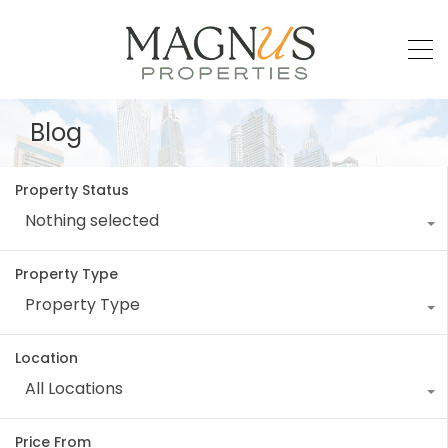
Blog
Property Status
Nothing selected
Property Type
Property Type
Location
All Locations
Price From