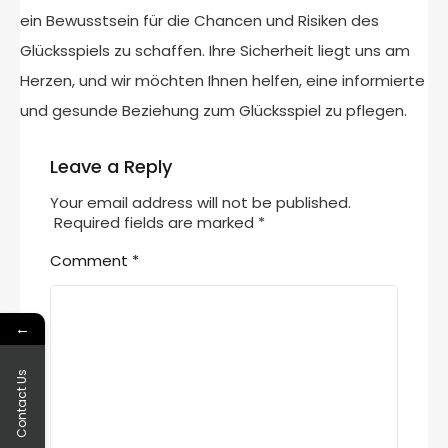
ein Bewusstsein für die Chancen und Risiken des
Glücksspiels zu schaffen. Ihre Sicherheit liegt uns am
Herzen, und wir möchten Ihnen helfen, eine informierte
und gesunde Beziehung zum Glücksspiel zu pflegen.
Leave a Reply
Your email address will not be published.
Required fields are marked
*
Comment
*
←
Contact Us