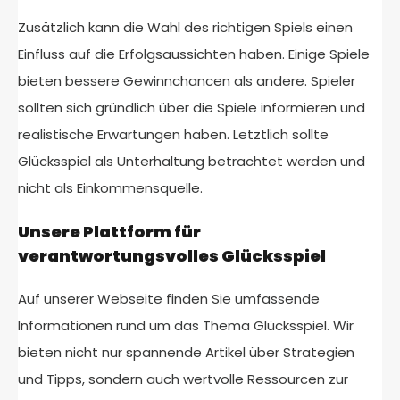
Zusätzlich kann die Wahl des richtigen Spiels einen
Einfluss auf die Erfolgsaussichten haben. Einige Spiele
bieten bessere Gewinnchancen als andere. Spieler
sollten sich gründlich über die Spiele informieren und
realistische Erwartungen haben. Letztlich sollte
Glücksspiel als Unterhaltung betrachtet werden und
nicht als Einkommensquelle.
Unsere Plattform für
verantwortungsvolles Glücksspiel
Auf unserer Webseite finden Sie umfassende
Informationen rund um das Thema Glücksspiel. Wir
bieten nicht nur spannende Artikel über Strategien
und Tipps, sondern auch wertvolle Ressourcen zur