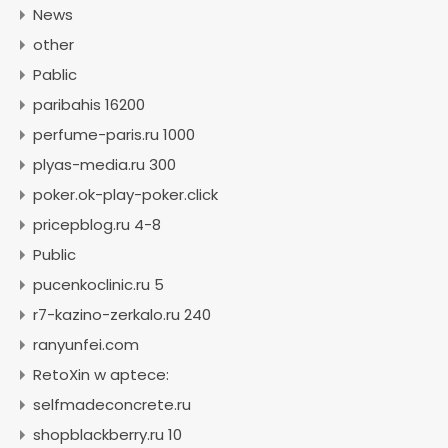
News
other
Pablic
paribahis 16200
perfume-paris.ru 1000
plyas-media.ru 300
poker.ok-play-poker.click
pricepblog.ru 4-8
Public
pucenkoclinic.ru 5
r7-kazino-zerkalo.ru 240
ranyunfei.com
RetoXin w aptece:
selfmadeconcrete.ru
shopblackberry.ru 10