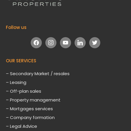
Follow us
facebook
instagram
youtube
linkedin
twitter
OUR SERVICES
– Secondary Market / resales
– Leasing
– Off-plan sales
– Property management
– Mortgages services
– Company formation
– Legal Advice