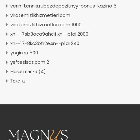
verin-tennis.rubezdepozitnyy-bonus-kazino 5
viratemizlikhizmetleri.com
viratemizlikhizmetleri.com 1000
xn—-7sb3aca9ahcif.xn--p1ai 2000
xn--17-8kc3bfr2e.xn--p1ai 240
yogin.ru 500
ysftesisat.com 2
Новая папка (4)
Текста