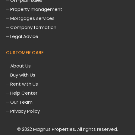
– Off-plan sales
– Property management
– Mortgages services
– Company formation
– Legal Advice
CUSTOMER CARE
–
About Us
– Buy with Us
– Rent with Us
– Help Center
– Our Team
– Privacy Policy
© 2022 Magnus Properties. All rights reserved.