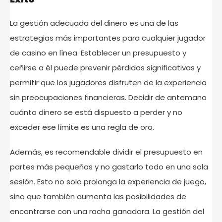
La gestión adecuada del dinero es una de las
estrategias más importantes para cualquier jugador
de casino en línea. Establecer un presupuesto y
ceñirse a él puede prevenir pérdidas significativas y
permitir que los jugadores disfruten de la experiencia
sin preocupaciones financieras. Decidir de antemano
cuánto dinero se está dispuesto a perder y no
exceder ese límite es una regla de oro.
Además, es recomendable dividir el presupuesto en
partes más pequeñas y no gastarlo todo en una sola
sesión. Esto no solo prolonga la experiencia de juego,
sino que también aumenta las posibilidades de
encontrarse con una racha ganadora. La gestión del