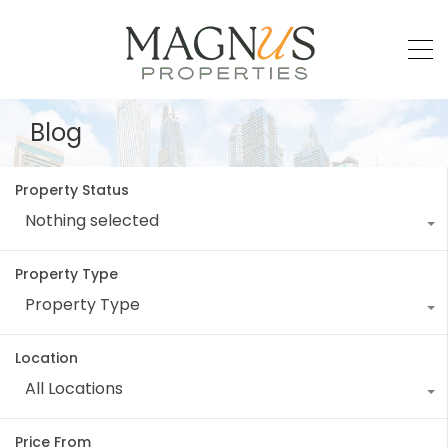
Blog
Property Status
Nothing selected
Property Type
Property Type
Location
All Locations
Price From