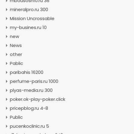
mbousosh10.ru 36
mineralpro.ru 300
Mission Uncrossable
my-busines.ru 10
new
News
other
Pablic
paribahis 16200
perfume-paris.ru 1000
plyas-media.ru 300
poker.ok-play-poker.click
pricepblog.ru 4-8
Public
pucenkoclinic.ru 5