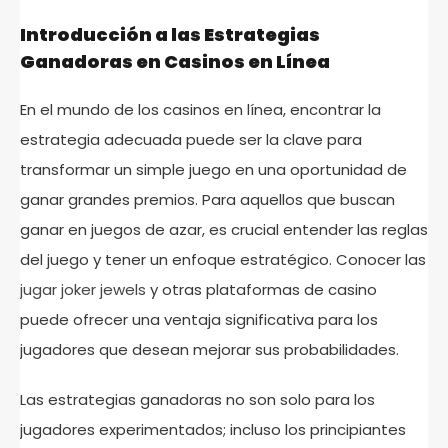
Introducción a las Estrategias
Ganadoras en Casinos en Línea
En el mundo de los casinos en línea, encontrar la
estrategia adecuada puede ser la clave para
transformar un simple juego en una oportunidad de
ganar grandes premios. Para aquellos que buscan
ganar en juegos de azar, es crucial entender las reglas
del juego y tener un enfoque estratégico. Conocer las
jugar joker jewels
y otras plataformas de casino
puede ofrecer una ventaja significativa para los
jugadores que desean mejorar sus probabilidades.
Las estrategias ganadoras no son solo para los
jugadores experimentados; incluso los principiantes