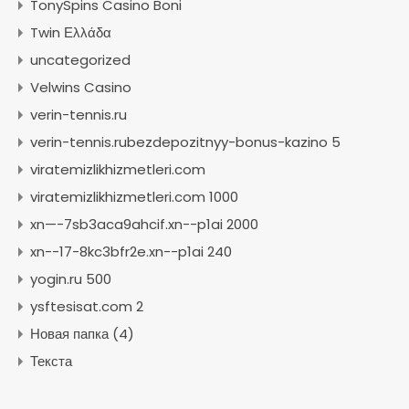
TonySpins Casino Boni
Twin Ελλάδα
uncategorized
Velwins Casino
verin-tennis.ru
verin-tennis.rubezdepozitnyy-bonus-kazino 5
viratemizlikhizmetleri.com
viratemizlikhizmetleri.com 1000
xn—-7sb3aca9ahcif.xn--p1ai 2000
xn--17-8kc3bfr2e.xn--p1ai 240
yogin.ru 500
ysftesisat.com 2
Новая папка (4)
Текста