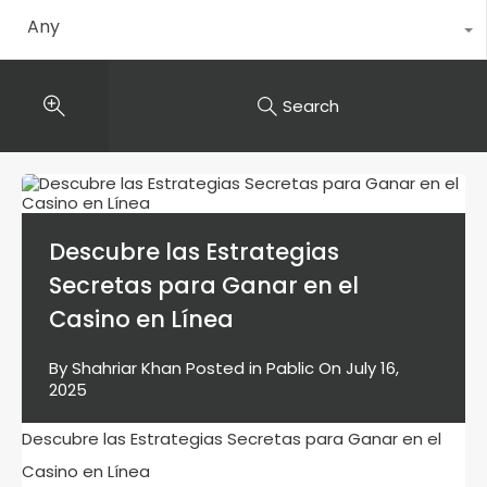
Any
Search
Descubre las Estrategias
Secretas para Ganar en el
Casino en Línea
By
Shahriar Khan
Posted in
Pablic
On
July 16,
2025
Descubre las Estrategias Secretas para Ganar en el
Casino en Línea