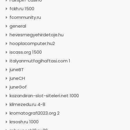
fckh.ru 1500
fcommunity.ru
general
hevesmegyehirdetoje.hu
hooplacomputer.hu2
iscass.org 1500
italyanmutfagihaftasi.com 1
juneBT
juneCH
juneGof
kazandıran-slot-siteleri.net 1000
kilmezedu.ru 4-8
kromatografi2023.org 2
krsosh.ru 1000