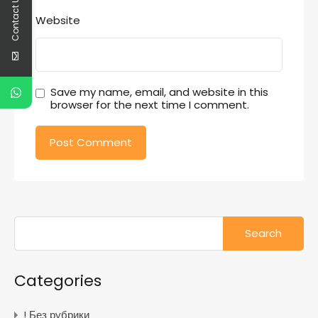
Contact Us
Website
Save my name, email, and website in this
browser for the next time I comment.
Search
for:
Categories
! Без рубрики