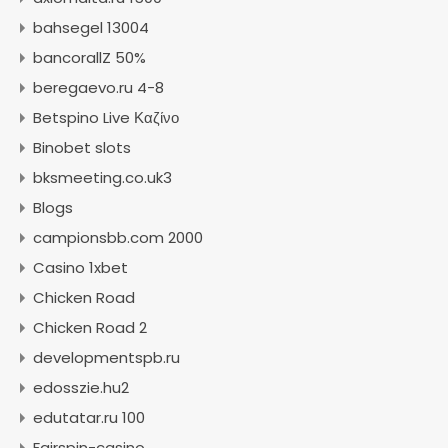
bahsegel 13004
bancorallZ 50%
beregaevo.ru 4-8
Betspino Live Καζίνο
Binobet slots
bksmeeting.co.uk3
Blogs
campionsbb.com 2000
Casino 1xbet
Chicken Road
Chicken Road 2
developmentspb.ru
edosszie.hu2
edutatar.ru 100
Fairspin-casino