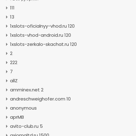
111
13
1xslots-oficialnyy-vhod.ru 120
1xslots-vhod-android.ru 120
1xslots-zerkalo-skachat.ru 120
2
222
7
allZ
amminex.net 2
andreschweighofer.com 10
anonymous
aprMB
avito-club.ru 5
axiomaltd.ru 1500