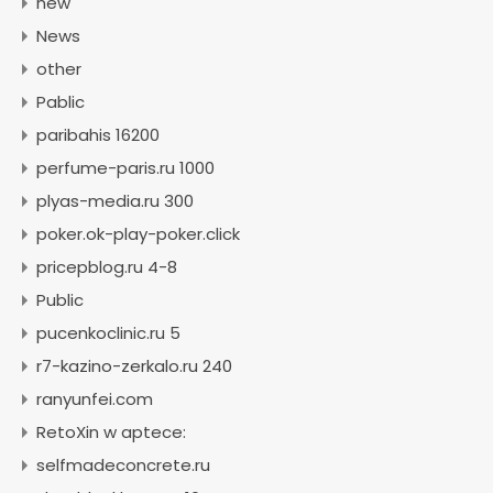
new
News
other
Pablic
paribahis 16200
perfume-paris.ru 1000
plyas-media.ru 300
poker.ok-play-poker.click
pricepblog.ru 4-8
Public
pucenkoclinic.ru 5
r7-kazino-zerkalo.ru 240
ranyunfei.com
RetoXin w aptece:
selfmadeconcrete.ru