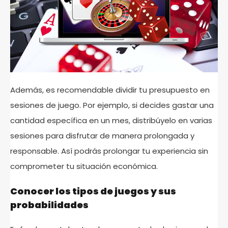
Además, es recomendable dividir tu presupuesto en
sesiones de juego. Por ejemplo, si decides gastar una
cantidad específica en un mes, distribúyelo en varias
sesiones para disfrutar de manera prolongada y
responsable. Así podrás prolongar tu experiencia sin
comprometer tu situación económica.
Conocer los tipos de juegos y sus
probabilidades