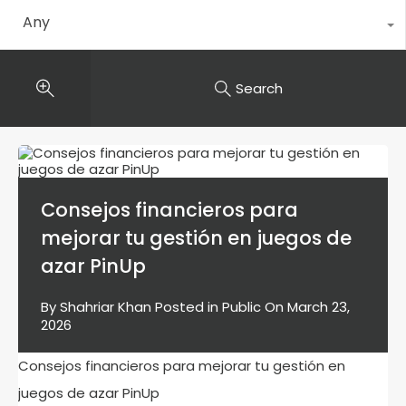
Any
Search
Consejos financieros para
mejorar tu gestión en juegos de
azar PinUp
By
Shahriar Khan
Posted in
Public
On
March 23,
2026
Consejos financieros para mejorar tu gestión en
juegos de azar PinUp