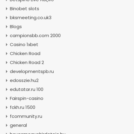
Binobet slots
bksmeeting.co.uk3
Blogs
campionsbb.com 2000
Casino 1xbet
Chicken Road
Chicken Road 2
developmentspb.ru
edosszie.hu2
edutatar.ru 100
Fairspin-casino
fckh.ru 1500
fcommunity.ru
general