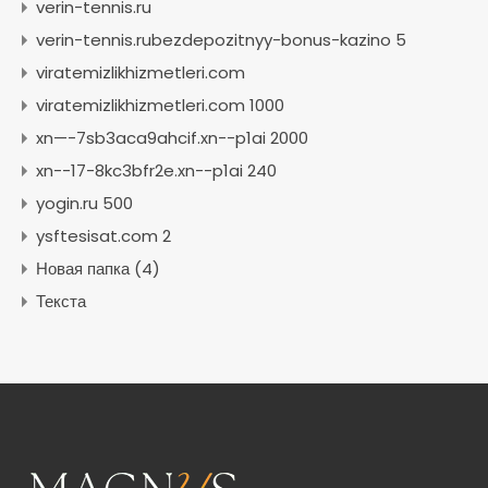
verin-tennis.ru
verin-tennis.rubezdepozitnyy-bonus-kazino 5
viratemizlikhizmetleri.com
viratemizlikhizmetleri.com 1000
xn—-7sb3aca9ahcif.xn--p1ai 2000
xn--17-8kc3bfr2e.xn--p1ai 240
yogin.ru 500
ysftesisat.com 2
Новая папка (4)
Текста