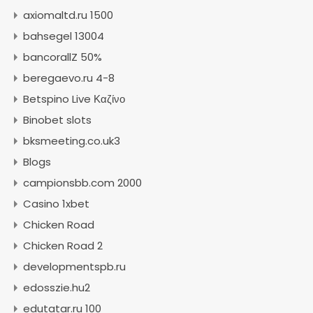
axiomaltd.ru 1500
bahsegel 13004
bancorallZ 50%
beregaevo.ru 4-8
Betspino Live Καζίνο
Binobet slots
bksmeeting.co.uk3
Blogs
campionsbb.com 2000
Casino 1xbet
Chicken Road
Chicken Road 2
developmentspb.ru
edosszie.hu2
edutatar.ru 100