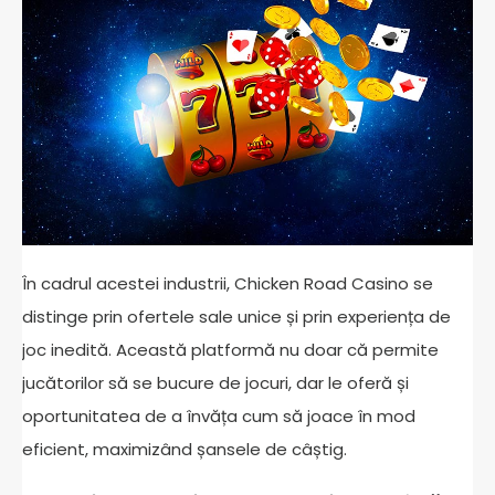
În cadrul acestei industrii, Chicken Road Casino se
distinge prin ofertele sale unice și prin experiența de
joc inedită. Această platformă nu doar că permite
jucătorilor să se bucure de jocuri, dar le oferă și
oportunitatea de a învăța cum să joace în mod
eficient, maximizând șansele de câștig.