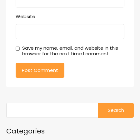
Website
Save my name, email, and website in this
browser for the next time I comment.
Search
for:
Categories