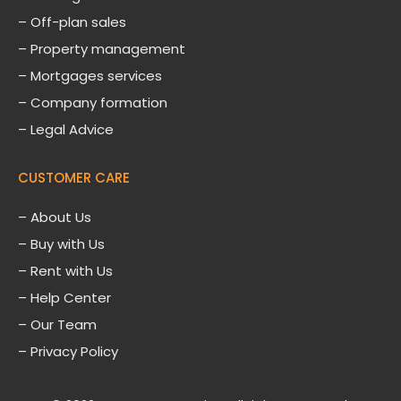
– Off-plan sales
– Property management
– Mortgages services
– Company formation
– Legal Advice
CUSTOMER CARE
–
About Us
– Buy with Us
– Rent with Us
– Help Center
– Our Team
– Privacy Policy