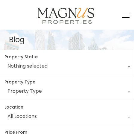
Blog
Property Status
Nothing selected
Property Type
Property Type
Location
All Locations
Price From