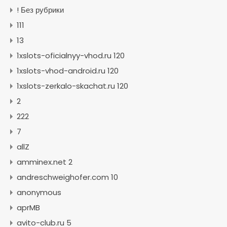
! Без рубрики
111
13
1xslots-oficialnyy-vhod.ru 120
1xslots-vhod-android.ru 120
1xslots-zerkalo-skachat.ru 120
2
222
7
allZ
amminex.net 2
andreschweighofer.com 10
anonymous
aprMB
avito-club.ru 5