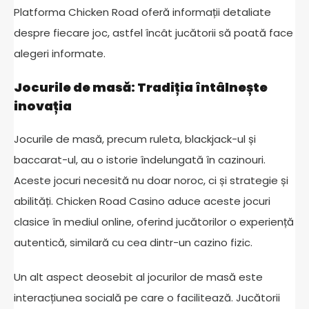
Platforma Chicken Road oferă informații detaliate
despre fiecare joc, astfel încât jucătorii să poată face
alegeri informate.
Jocurile de masă: Tradiția întâlnește
inovația
Jocurile de masă, precum ruleta, blackjack-ul și
baccarat-ul, au o istorie îndelungată în cazinouri.
Aceste jocuri necesită nu doar noroc, ci și strategie și
abilități. Chicken Road Casino aduce aceste jocuri
clasice în mediul online, oferind jucătorilor o experiență
autentică, similară cu cea dintr-un cazino fizic.
Un alt aspect deosebit al jocurilor de masă este
interacțiunea socială pe care o facilitează. Jucătorii