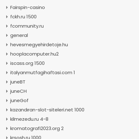
Fairspin-casino
fckh.ru 1500
fcommunity.ru
general
hevesmegyehirdetoje.hu
hooplacomputer.hu2
iscass.org 1500
italyanmutfagihaftasi.com 1
juneBT
juneCH
juneGof
kazandıran-slot-siteleri.net 1000
kilmezedu.ru 4-8
kromatografi2023.org 2
krsosh.ru 1000