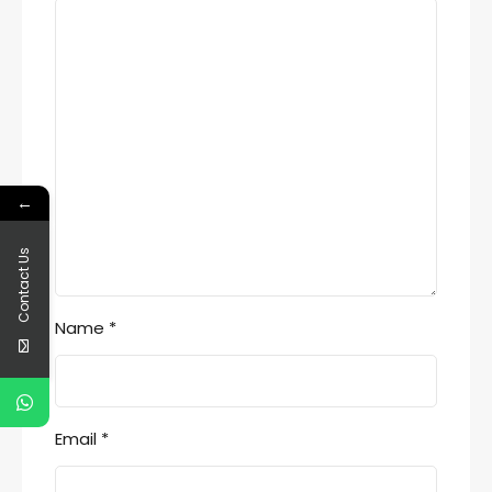
←
Contact Us
Name
*
Email
*