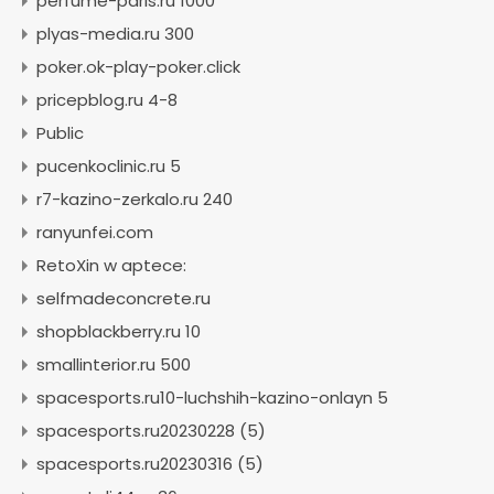
perfume-paris.ru 1000
plyas-media.ru 300
poker.ok-play-poker.click
pricepblog.ru 4-8
Public
pucenkoclinic.ru 5
r7-kazino-zerkalo.ru 240
ranyunfei.com
RetoXin w aptece:
selfmadeconcrete.ru
shopblackberry.ru 10
smallinterior.ru 500
spacesports.ru10-luchshih-kazino-onlayn 5
spacesports.ru20230228 (5)
spacesports.ru20230316 (5)