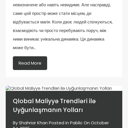
невизначене або навіть невидиме. Але насправді,
саме цей простір може стати місцем, де
відбувається магія. Коли двоє людей спілкуються,
взаємодіють чи просто перебувають поруч, між
ними виникає унікальна динаміка. Ця динаміка
може бути…
Read More
Qlobal Maliyyə Trendləri ilə
Uyğunlaşmanın Yolları
By
Shahriar Khan
Posted in
Pablic
On
October