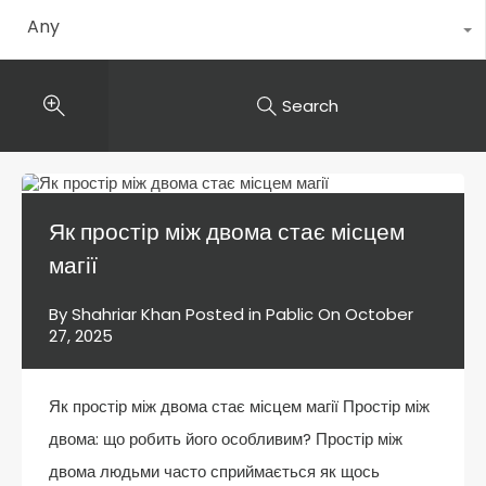
Any
Search
Як простір між двома стає місцем
магії
By
Shahriar Khan
Posted in
Pablic
On
October
27, 2025
Як простір між двома стає місцем магії Простір між
двома: що робить його особливим? Простір між
двома людьми часто сприймається як щось