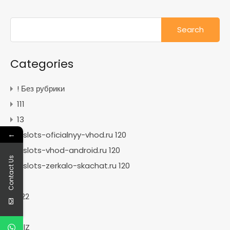
Search
for:
Categories
! Без рубрики
111
13
←
1xslots-oficialnyy-vhod.ru 120
1xslots-vhod-android.ru 120
Contact Us
1xslots-zerkalo-skachat.ru 120
2
222
7
allZ