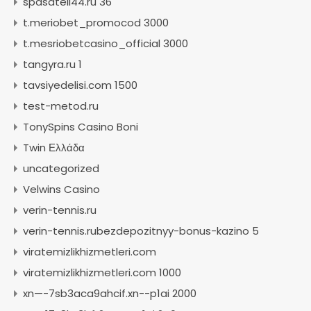
spasateli44.ru 36
t.meriobet_promocod 3000
t.mesriobetcasino_official 3000
tangyra.ru 1
tavsiyedelisi.com 1500
test-metod.ru
TonySpins Casino Boni
Twin Ελλάδα
uncategorized
Velwins Casino
verin-tennis.ru
verin-tennis.rubezdepozitnyy-bonus-kazino 5
viratemizlikhizmetleri.com
viratemizlikhizmetleri.com 1000
xn—-7sb3aca9ahcif.xn--p1ai 2000