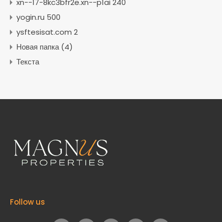
xn--17-8kc3bfr2e.xn--p1ai 240
yogin.ru 500
ysftesisat.com 2
Новая папка (4)
Текста
Follow us