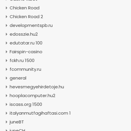
Chicken Road
Chicken Road 2
developmentspb.ru
edosszie.hu2
edutatar.ru 100
Fairspin-casino
fckh.ru 1500
fcommunity.ru
general
hevesmegyehirdetoje.hu
hooplacomputer.hu2
iscass.org 1500
italyanmutfagihaftasi.com 1
juneBT
juneCH