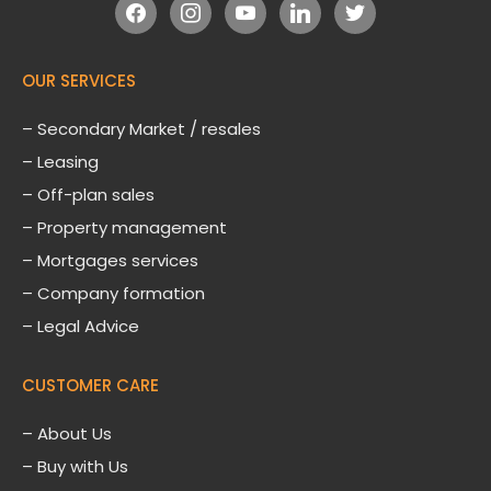
facebook
instagram
youtube
linkedin
twitter
OUR SERVICES
– Secondary Market / resales
– Leasing
– Off-plan sales
– Property management
– Mortgages services
– Company formation
– Legal Advice
CUSTOMER CARE
–
About Us
– Buy with Us