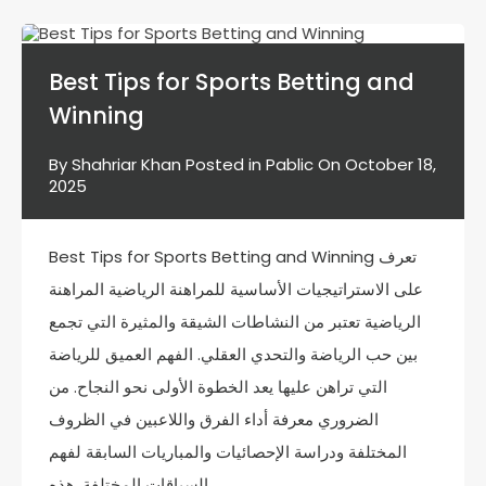
Best Tips for Sports Betting and
Winning
By
Shahriar Khan
Posted in
Pablic
On
October 18,
2025
Best Tips for Sports Betting and Winning تعرف
على الاستراتيجيات الأساسية للمراهنة الرياضية المراهنة
الرياضية تعتبر من النشاطات الشيقة والمثيرة التي تجمع
بين حب الرياضة والتحدي العقلي. الفهم العميق للرياضة
التي تراهن عليها يعد الخطوة الأولى نحو النجاح. من
الضروري معرفة أداء الفرق واللاعبين في الظروف
المختلفة ودراسة الإحصائيات والمباريات السابقة لفهم
السياقات المختلفة. هذه…