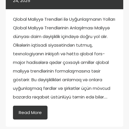
24, 2025
Qlobal Maliyyə Trendləri ilə Uyğunlaşmanın Yolları
Qlobal Maliyyə Trendlərinin Anlaşılması Maliyyə
dünyası daim dəyişiklik içindəyə doğru yol alır.
Ölkələrin iqtisadi siyasətindən tutmuş,
texnologiyanın inkişafı və hətta qlobal fors-
major hadisələrə qədər çoxsaylı amillər qlobal
maliyyə trendlərinin formalaşmasına təsir
göstərir. Bu dəyişiklikləri anlamaq və onlara
uyğunlaşmaq fərdlər və şirkətlər üçün mövcud
bazarda rəqabət üstünlüyü təmin edə bilər….
Read More