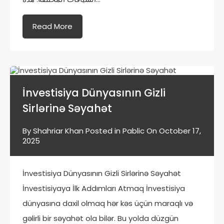
Read More
İnvestisiya Dünyasının Gizli
Sirlərinə Səyahət
By
Shahriar Khan
Posted in
Pablic
On
October 17,
2025
İnvestisiya Dünyasının Gizli Sirlərinə Səyahət
İnvestisiyaya İlk Addımları Atmaq İnvestisiya
dünyasına daxil olmaq hər kəs üçün maraqlı və
gəlirli bir səyahət ola bilər. Bu yolda düzgün