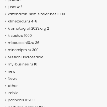
juneGof
kazandıran-slot-siteleri.net 1000
kilmezedu.ru 4-8
kromatografi2023.org 2
krsosh.ru 1000
mbousosh10.ru 36
mineralpro.ru 300
Mission Uncrossable
my-busines.ru 10
new
News
other
Pablic
paribahis 16200