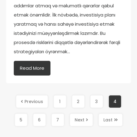
addımlar atmaq və məlumatlı qərarlar qəbul
etmək önəmlidir. İlk növbədə, investisiya planı
yaratmaq və hansı sahəyə investisiya etmək
istədiyinizi müəyyənləşdirmək lazımdır. Bu
prosesdə risklərini diqqətlə dəyərləndirərək fərqli
strategiyaları öyrənmək…
Read More
Previous
1
2
3
4
5
6
7
Next
Last