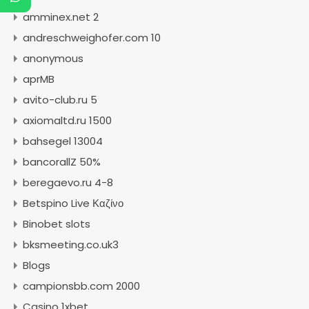
amminex.net 2
andreschweighofer.com 10
anonymous
aprMB
avito-club.ru 5
axiomaltd.ru 1500
bahsegel 13004
bancorallZ 50%
beregaevo.ru 4-8
Betspino Live Καζίνο
Binobet slots
bksmeeting.co.uk3
Blogs
campionsbb.com 2000
Casino 1xbet