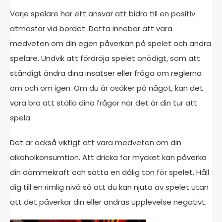
Varje spelare har ett ansvar att bidra till en positiv
atmosfär vid bordet. Detta innebär att vara
medveten om din egen påverkan på spelet och andra
spelare. Undvik att fördröja spelet onödigt, som att
ständigt ändra dina insatser eller fråga om reglerna
om och om igen. Om du är osäker på något, kan det
vara bra att ställa dina frågor när det är din tur att
spela.
Det är också viktigt att vara medveten om din
alkoholkonsumtion. Att dricka för mycket kan påverka
din dömmekraft och sätta en dålig ton för spelet. Håll
dig till en rimlig nivå så att du kan njuta av spelet utan
att det påverkar din eller andras upplevelse negativt.