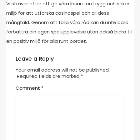
Vi strävar efter att ge våra läsare en trygg och säker
miljö för att utforska casinospel och all dess
mångfald. Genom att följa våra råd kan du inte bara
förbättra din egen spelupplevelse utan också bidra till
en positiv miljö för alla runt bordet.
Leave a Reply
Your email address will not be published.
Required fields are marked
*
Comment
*