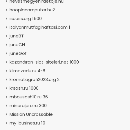
hevesmegyehirdetoje.hu
hooplacomputer.hu2
iscass.org 1500
italyanmutfagihaftasi.com 1
juneBT
juneCH
juneGof
kazandıran-slot-siteleri.net 1000
kilmezedu.ru 4-8
kromatografi2023.org 2
krsosh.ru 1000
mbousosh10.ru 36
mineralpro.ru 300
Mission Uncrossable
my-busines.ru 10