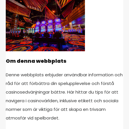
Om denna webbplats
Denne webbplats erbjuder användbar information och
råd för att förbättra din spelupplevelse och förstå
casinosedvänjningar bättre. Här hittar du tips för att
navigera i casinovärlden, inklusive etikett och sociala
normer som är viktiga för att skapa en trivsam
atmosfär vid spelbordet.