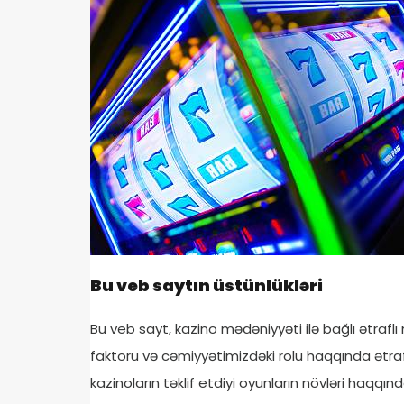
Bu veb saytın üstünlükləri
Bu veb sayt, kazino mədəniyyəti ilə bağlı ətrafl
faktoru və cəmiyyətimizdəki rolu haqqında ətrafl
kazinoların təklif etdiyi oyunların növləri haqqın