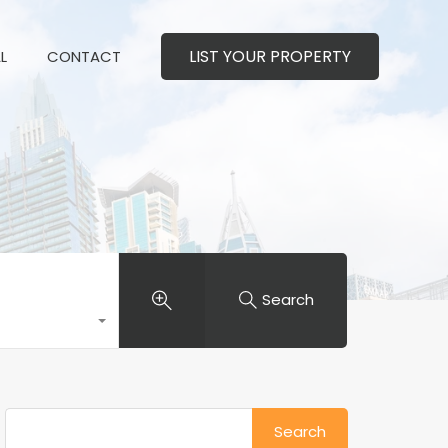
LIST YOUR PROPERTY
MERCIAL
CONTACT
LIST YOUR PROPERTY
L
CONTACT
Search
Search
for: