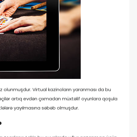
iz olunmuşdur. Virtual kazinoların yaranması da bu
dəçilər artıq evdən çıxmadan müxtəlif oyunlara qoşula
ütlələrə yayılmasına səbəb olmuşdur.
ə