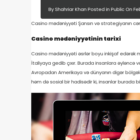
By
Shahriar Khan
Posted in
Public
On
Fe
Casino mədəniyyəti Şansın və strategiyanın cəm
Casino mədəniyyətinin tarixi
Casino mədəniyyəti əsrlər boyu inkişaf edərək m
İtaliyaya gedib çıxır. Burada insanlara əyləncə
Avropadan Amerikaya və dünyanın digər bölgələr
həm də sosial bir hadisədir ki, insanlar burada bi