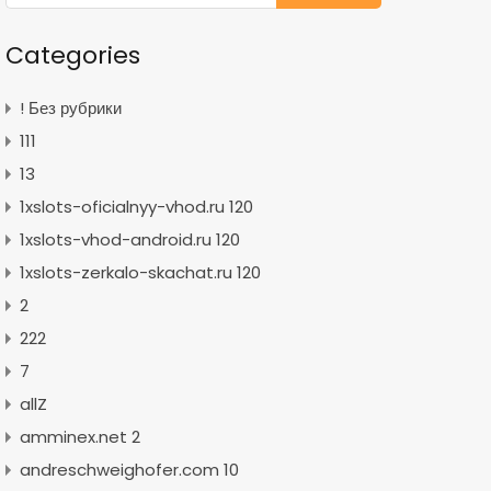
Categories
! Без рубрики
111
13
1xslots-oficialnyy-vhod.ru 120
1xslots-vhod-android.ru 120
1xslots-zerkalo-skachat.ru 120
2
222
7
allZ
amminex.net 2
andreschweighofer.com 10