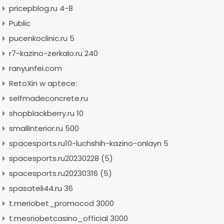
pricepblog.ru 4-8
Public
pucenkoclinic.ru 5
r7-kazino-zerkalo.ru 240
ranyunfei.com
RetoXin w aptece:
selfmadeconcrete.ru
shopblackberry.ru 10
smallinterior.ru 500
spacesports.ru10-luchshih-kazino-onlayn 5
spacesports.ru20230228 (5)
spacesports.ru20230316 (5)
spasateli44.ru 36
t.meriobet_promocod 3000
t.mesriobetcasino_official 3000