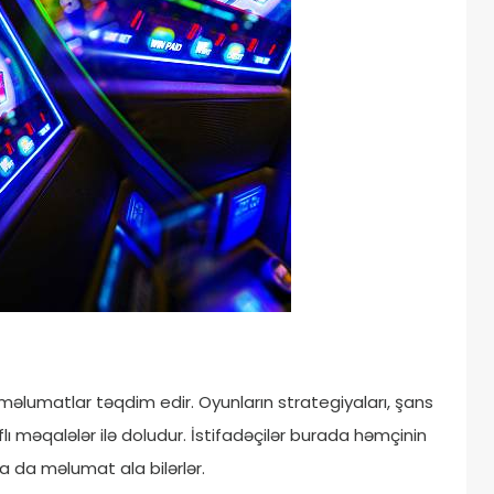
ı məlumatlar təqdim edir. Oyunların strategiyaları, şans
ı məqalələr ilə doludur. İstifadəçilər burada həmçinin
da da məlumat ala bilərlər.