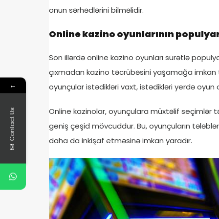
onun sərhədlərini bilməlidir.
Online kazino oyunlarının populyar
Son illərdə online kazino oyunları sürətlə populya
çıxmadan kazino təcrübəsini yaşamağa imkan tanı
←
oyunçular istədikləri vaxt, istədikləri yerdə oyun 
Online kazinolar, oyunçulara müxtəlif seçimlər tə
Contact Us
geniş çeşid mövcuddur. Bu, oyunçuların tələblə
daha da inkişaf etməsinə imkan yaradır.