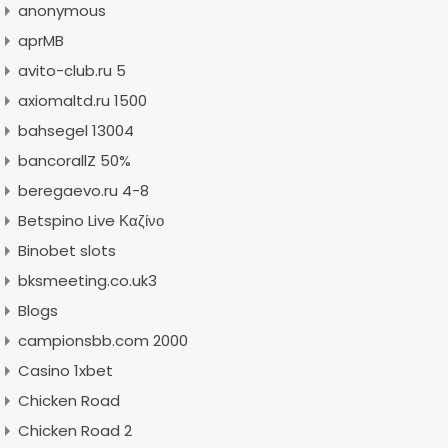
anonymous
aprMB
avito-club.ru 5
axiomaltd.ru 1500
bahsegel 13004
bancorallZ 50%
beregaevo.ru 4-8
Betspino Live Καζίνο
Binobet slots
bksmeeting.co.uk3
Blogs
campionsbb.com 2000
Casino 1xbet
Chicken Road
Chicken Road 2