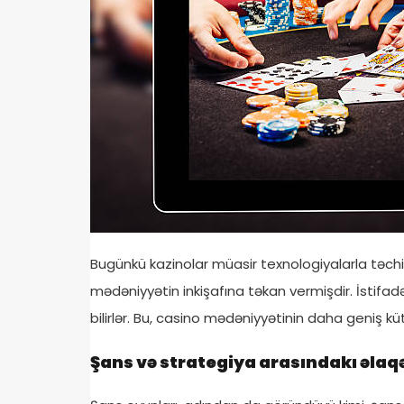
Bugünkü kazinolar müasir texnologiyalarla təch
mədəniyyətin inkişafına təkan vermişdir. İstifa
bilirlər. Bu, casino mədəniyyətinin daha geniş k
Şans və strategiya arasındakı əlaq