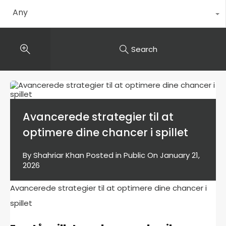
Any
Search
Avancerede strategier til at
optimere dine chancer i spillet
By
Shahriar Khan
Posted in
Public
On
January 21,
2026
Avancerede strategier til at optimere dine chancer i
spillet