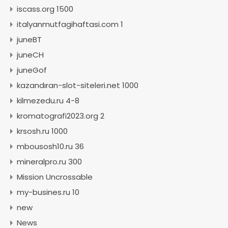
iscass.org 1500
italyanmutfagihaftasi.com 1
juneBT
juneCH
juneGof
kazandıran-slot-siteleri.net 1000
kilmezedu.ru 4-8
kromatografi2023.org 2
krsosh.ru 1000
mbousosh10.ru 36
mineralpro.ru 300
Mission Uncrossable
my-busines.ru 10
new
News