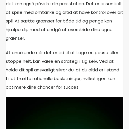
det kan også påvirke din præstation. Det er essentielt
at spille med omtanke og altid at have kontrol over dit
spil. At sætte grænser for både tid og penge kan
hjælpe dig med at undgå at overskride dine egne
grænser.
At anerkende når det er tid til at tage en pause eller
stoppe helt, kan være en strategi i sig selv. Ved at
holde dit spil ansvarligt sikrer du, at du altid er i stand
til at træffe rationelle beslutninger, hvilket igen kan
optimere dine chancer for succes.