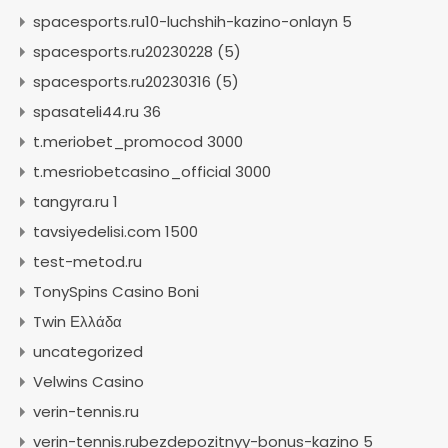
spacesports.ru10-luchshih-kazino-onlayn 5
spacesports.ru20230228 (5)
spacesports.ru20230316 (5)
spasateli44.ru 36
t.meriobet_promocod 3000
t.mesriobetcasino_official 3000
tangyra.ru 1
tavsiyedelisi.com 1500
test-metod.ru
TonySpins Casino Boni
Twin Ελλάδα
uncategorized
Velwins Casino
verin-tennis.ru
verin-tennis.rubezdepozitnyy-bonus-kazino 5