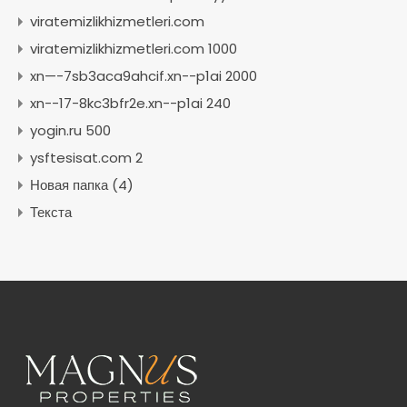
viratemizlikhizmetleri.com
viratemizlikhizmetleri.com 1000
xn—-7sb3aca9ahcif.xn--p1ai 2000
xn--17-8kc3bfr2e.xn--p1ai 240
yogin.ru 500
ysftesisat.com 2
Новая папка (4)
Текста