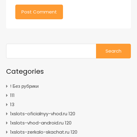
Search
for:
Categories
! Без рубрики
111
13
1xslots-oficialnyy-vhod.ru 120
1xslots-vhod-android.ru 120
1xslots-zerkalo-skachat.ru 120