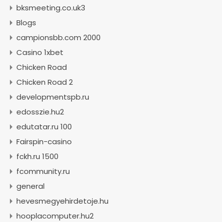
bksmeeting.co.uk3
Blogs
campionsbb.com 2000
Casino 1xbet
Chicken Road
Chicken Road 2
developmentspb.ru
edosszie.hu2
edutatar.ru 100
Fairspin-casino
fckh.ru 1500
fcommunity.ru
general
hevesmegyehirdetoje.hu
hooplacomputer.hu2