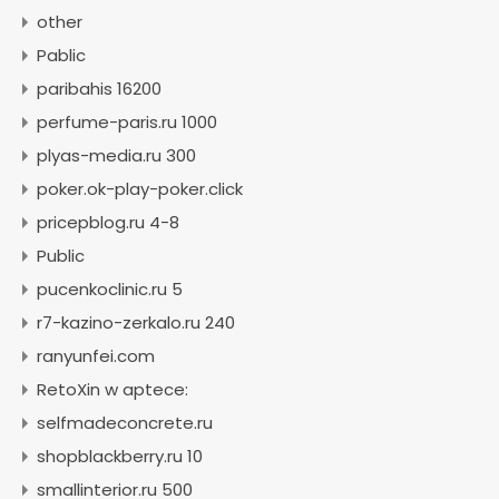
other
Pablic
paribahis 16200
perfume-paris.ru 1000
plyas-media.ru 300
poker.ok-play-poker.click
pricepblog.ru 4-8
Public
pucenkoclinic.ru 5
r7-kazino-zerkalo.ru 240
ranyunfei.com
RetoXin w aptece:
selfmadeconcrete.ru
shopblackberry.ru 10
smallinterior.ru 500