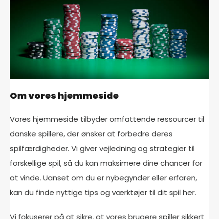
Om vores hjemmeside
Vores hjemmeside tilbyder omfattende ressourcer til
danske spillere, der ønsker at forbedre deres
spilfærdigheder. Vi giver vejledning og strategier til
forskellige spil, så du kan maksimere dine chancer for
at vinde. Uanset om du er nybegynder eller erfaren,
kan du finde nyttige tips og værktøjer til dit spil her.
Vi fokuserer på at sikre, at vores brugere spiller sikkert