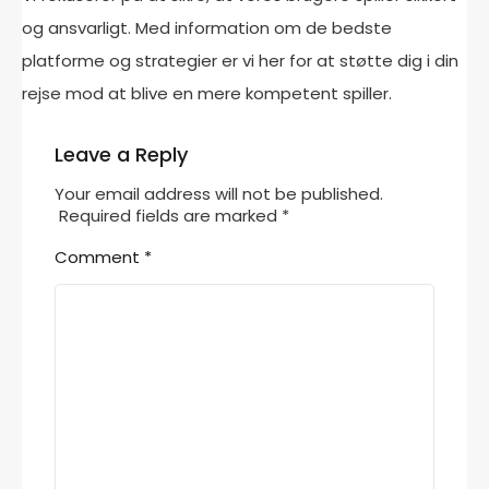
og ansvarligt. Med information om de bedste
platforme og strategier er vi her for at støtte dig i din
rejse mod at blive en mere kompetent spiller.
Leave a Reply
Your email address will not be published.
Required fields are marked
*
Comment
*