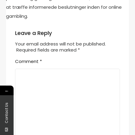
at træffe informerede beslutninger inden for online
gambling.
Leave a Reply
Your email address will not be published.
Required fields are marked
*
Comment
*
←
Contact Us