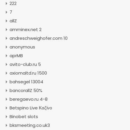
222
7
allZ
amminex.net 2
andreschweighofer.com 10
anonymous
aprMB
avito-club.ru 5
axiomaltd.ru 1500
bahsegel 13004
bancorallZ 50%
beregaevo.ru 4-8
Betspino Live Καζίνο
Binobet slots
bksmeeting.co.uk3