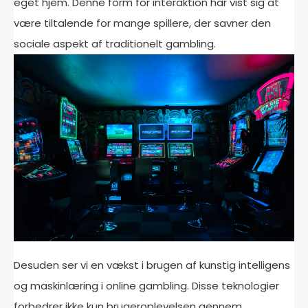
eget hjem. Denne form for interaktion har vist sig at
være tiltalende for mange spillere, der savner den
sociale aspekt af traditionelt gambling.
Desuden ser vi en vækst i brugen af kunstig intelligens
og maskinlæring i online gambling. Disse teknologier
forbedrer ikke kun brugeroplevelsen gennem