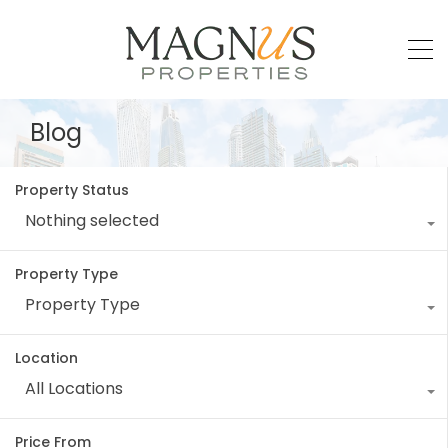
Blog
Property Status
Nothing selected
Property Type
Property Type
Location
All Locations
Price From