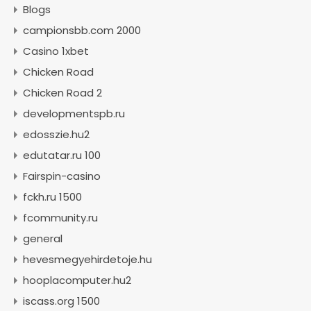
Blogs
campionsbb.com 2000
Casino 1xbet
Chicken Road
Chicken Road 2
developmentspb.ru
edosszie.hu2
edutatar.ru 100
Fairspin-casino
fckh.ru 1500
fcommunity.ru
general
hevesmegyehirdetoje.hu
hooplacomputer.hu2
iscass.org 1500