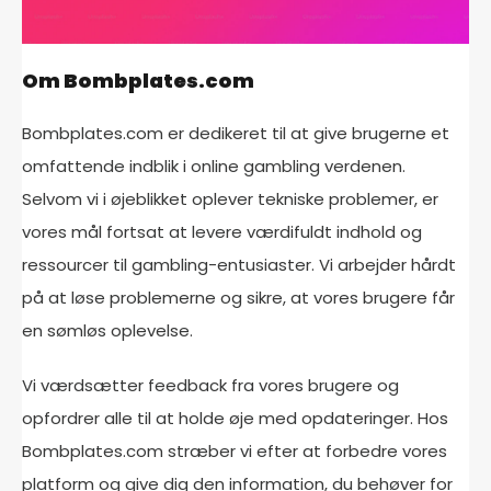
Om Bombplates.com
Bombplates.com er dedikeret til at give brugerne et
omfattende indblik i online gambling verdenen.
Selvom vi i øjeblikket oplever tekniske problemer, er
vores mål fortsat at levere værdifuldt indhold og
ressourcer til gambling-entusiaster. Vi arbejder hårdt
på at løse problemerne og sikre, at vores brugere får
en sømløs oplevelse.
Vi værdsætter feedback fra vores brugere og
opfordrer alle til at holde øje med opdateringer. Hos
Bombplates.com stræber vi efter at forbedre vores
platform og give dig den information, du behøver for