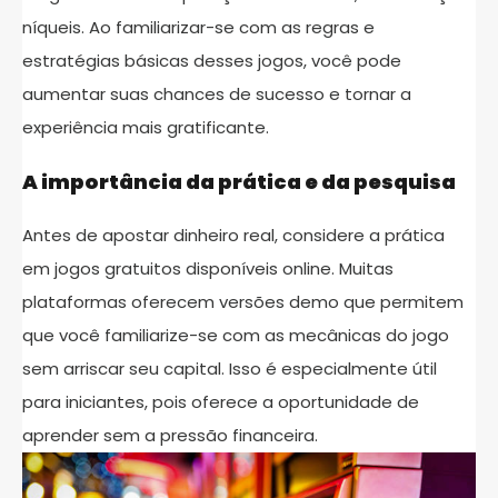
níqueis. Ao familiarizar-se com as regras e
estratégias básicas desses jogos, você pode
aumentar suas chances de sucesso e tornar a
experiência mais gratificante.
A importância da prática e da pesquisa
Antes de apostar dinheiro real, considere a prática
em jogos gratuitos disponíveis online. Muitas
plataformas oferecem versões demo que permitem
que você familiarize-se com as mecânicas do jogo
sem arriscar seu capital. Isso é especialmente útil
para iniciantes, pois oferece a oportunidade de
aprender sem a pressão financeira.