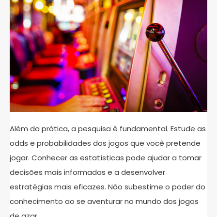
Além da prática, a pesquisa é fundamental. Estude as
odds e probabilidades dos jogos que você pretende
jogar. Conhecer as estatísticas pode ajudar a tomar
decisões mais informadas e a desenvolver
estratégias mais eficazes. Não subestime o poder do
conhecimento ao se aventurar no mundo dos jogos
de azar.