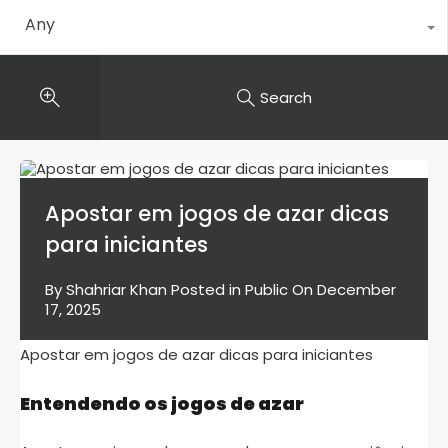
Any
Search
Apostar em jogos de azar dicas
para iniciantes
By
Shahriar Khan
Posted in
Public
On
December
17, 2025
Apostar em jogos de azar dicas para iniciantes
Entendendo os jogos de azar