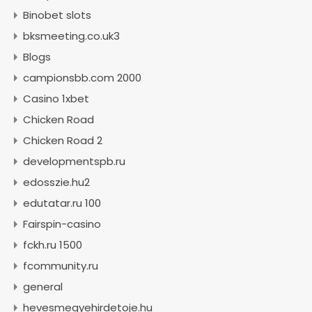
Binobet slots
bksmeeting.co.uk3
Blogs
campionsbb.com 2000
Casino 1xbet
Chicken Road
Chicken Road 2
developmentspb.ru
edosszie.hu2
edutatar.ru 100
Fairspin-casino
fckh.ru 1500
fcommunity.ru
general
hevesmegyehirdetoje.hu