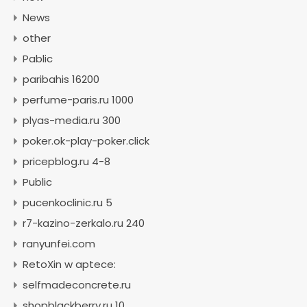
News
other
Pablic
paribahis 16200
perfume-paris.ru 1000
plyas-media.ru 300
poker.ok-play-poker.click
pricepblog.ru 4-8
Public
pucenkoclinic.ru 5
r7-kazino-zerkalo.ru 240
ranyunfei.com
RetoXin w aptece:
selfmadeconcrete.ru
shopblackberry.ru 10