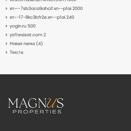
xn—-7sb3aca9ahcif.xn--p1ai 2000
xn--17-8kc3bfr2e.xn--p1ai 240
yogin.ru 500
ysftesisat.com 2
Новая папка (4)
Текста