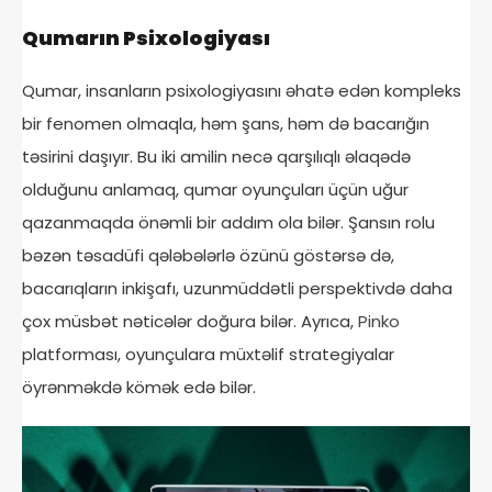
Qumarın Psixologiyası
Qumar, insanların psixologiyasını əhatə edən kompleks
bir fenomen olmaqla, həm şans, həm də bacarığın
təsirini daşıyır. Bu iki amilin necə qarşılıqlı əlaqədə
olduğunu anlamaq, qumar oyunçuları üçün uğur
qazanmaqda önəmli bir addım ola bilər. Şansın rolu
bəzən təsadüfi qələbələrlə özünü göstərsə də,
bacarıqların inkişafı, uzunmüddətli perspektivdə daha
çox müsbət nəticələr doğura bilər. Ayrıca,
Pinko
platforması, oyunçulara müxtəlif strategiyalar
öyrənməkdə kömək edə bilər.