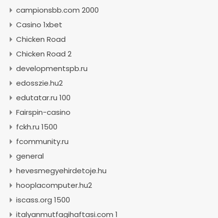
campionsbb.com 2000
Casino 1xbet
Chicken Road
Chicken Road 2
developmentspb.ru
edosszie.hu2
edutatar.ru 100
Fairspin-casino
fckh.ru 1500
fcommunity.ru
general
hevesmegyehirdetoje.hu
hooplacomputer.hu2
iscass.org 1500
italyanmutfagihaftasi.com 1