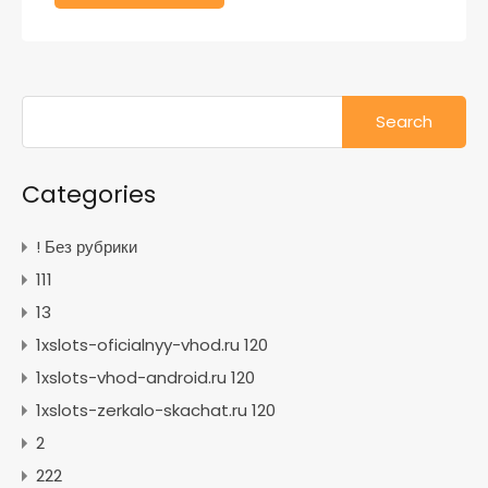
Search
for:
Categories
! Без рубрики
111
13
1xslots-oficialnyy-vhod.ru 120
1xslots-vhod-android.ru 120
1xslots-zerkalo-skachat.ru 120
2
222