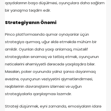
qaydalarının başa düşülməsi, oyunçulara daha sağlam
bir yanaşma təqdim edir.
Strategiyanın Önəmi
Pinco platformasında qumar oynayanlar üçün
strategiya qurmaq, uğur əldə etməkdə mühüm bir
amildir. Oyunları daha yaxşı anlamaq, müxtəlif
strategiyaları sınamaq və tətbiq etmək, oyunçunun
nəticələrini əhəmiyyətli dərəcədə yaxşılaşdıra bilər.
Məsələn, poker oyununda yalnız şansa dayanmaq
əvəzinə, oyunçunun vəziyyətini qiymətləndirməsi,
rəqiblərinin davranışlarını izləməsi və uyğun
strategiyalarla qarşılaşması lazımdır.
Strateji düşünmək, eyni zamanda, emosiyaların idarə