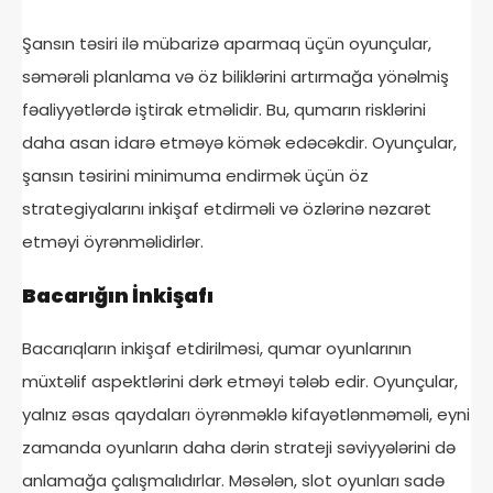
Şansın təsiri ilə mübarizə aparmaq üçün oyunçular,
səmərəli planlama və öz biliklərini artırmağa yönəlmiş
fəaliyyətlərdə iştirak etməlidir. Bu, qumarın risklərini
daha asan idarə etməyə kömək edəcəkdir. Oyunçular,
şansın təsirini minimuma endirmək üçün öz
strategiyalarını inkişaf etdirməli və özlərinə nəzarət
etməyi öyrənməlidirlər.
Bacarığın İnkişafı
Bacarıqların inkişaf etdirilməsi, qumar oyunlarının
müxtəlif aspektlərini dərk etməyi tələb edir. Oyunçular,
yalnız əsas qaydaları öyrənməklə kifayətlənməməli, eyni
zamanda oyunların daha dərin strateji səviyyələrini də
anlamağa çalışmalıdırlar. Məsələn, slot oyunları sadə