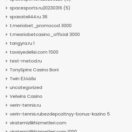
spacesports.ru20230316 (5)
spasateli44.ru 36
t.meriobet_promocod 3000
t.mesriobetcasino_official 3000
tangyra.ru 1
tavsiyedelisi.com 1500
test-metod.ru
TonySpins Casino Boni
Twin Ελλάδα
uncategorized
Velwins Casino
verin-tennis.ru
verin-tennis.rubezdepozitnyy-bonus-kazino 5
viratemizlikhizmetleri.com
viratemizlikhizmetleri.com 1000