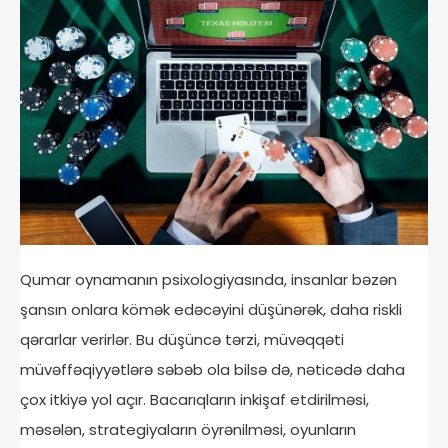
Qumar oynamanın psixologiyasında, insanlar bəzən
şansın onlara kömək edəcəyini düşünərək, daha riskli
qərarlar verirlər. Bu düşüncə tərzi, müvəqqəti
müvəffəqiyyətlərə səbəb ola bilsə də, nəticədə daha
çox itkiyə yol açır. Bacarıqların inkişaf etdirilməsi,
məsələn, strategiyaların öyrənilməsi, oyunların