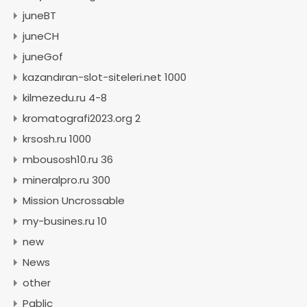
juneBT
juneCH
juneGof
kazandıran-slot-siteleri.net 1000
kilmezedu.ru 4-8
kromatografi2023.org 2
krsosh.ru 1000
mbousosh10.ru 36
mineralpro.ru 300
Mission Uncrossable
my-busines.ru 10
new
News
other
Pablic