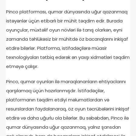
Pinco platforması, qumar dünyasında uğur qazanmaq
istəyənlər üçün etibarlı bir mühit təqdim edir. Burada
oyunçular, müxtəlif oyun növləri ilə tanış olarkən, eyni
zamanda təhlükəsiz bir mühitdə öz bacarıqlarını inkişaf
etdirə bilərlər. Platforma, istifadəçilərə müasir
texnologiyaları tətbiq edərək ən yaxşı xidmətləri təqdim
etməyə çalışır.
Pinco, qumar oyunları ilə maraqlananların ehtiyaclarını
qarşılamaq üçün hazırlanmışdır. İstifadəçilər,
platformanın təqdim etdiyi məlumatlardan və
resurslardan faydalanaraq, öz oyun təcrübələrini inkişaf
etdirə və daha uğurlu ola bilərlər. Bu səbəbdən, Pinco ilə
qumar dünyasında uğur qazanmaq, yalnız şansdan