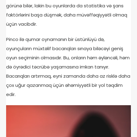
görünə bilər, lakin bu oyunlarda da statistika və şans
faktörlərini başa düşmək, daha müvəffəqiyyətli olmaq
üçün vacibdir.
Pinco ilə qumar oynamanın bir üstünlüyü də,
oyunçuların müxtəlif bacarıqları sınaya biləcəyi geniş
oyun seçiminin olmasıdır. Bu, onların həm əyləncəli, həm
də öyrədici təcrübə yaşamasına imkan tanıyır.
Bacarıqları artırmaq, eyni zamanda daha az risklə daha
çox uğur qazanmaq üçün əhəmiyyətli bir yol təqdim
edir.