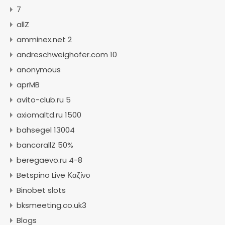
7
allZ
amminex.net 2
andreschweighofer.com 10
anonymous
aprMB
avito-club.ru 5
axiomaltd.ru 1500
bahsegel 13004
bancorallZ 50%
beregaevo.ru 4-8
Betspino Live Καζίνο
Binobet slots
bksmeeting.co.uk3
Blogs