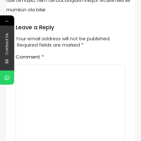
asılı olmayıb, həm də bacarıqların inkişaf etdirilməsi ilə
mümkün ola bilər.
←
Leave a Reply
Contact Us
Your email address will not be published.
Required fields are marked
*
Comment
*