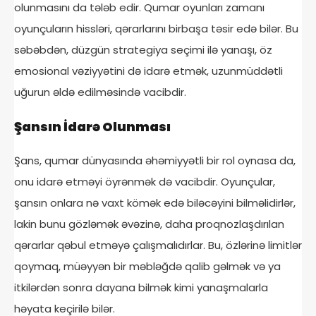
olunmasını da tələb edir. Qumar oyunları zamanı
oyunçuların hissləri, qərarlarını birbaşa təsir edə bilər. Bu
səbəbdən, düzgün strategiya seçimi ilə yanaşı, öz
emosional vəziyyətini də idarə etmək, uzunmüddətli
uğurun əldə edilməsində vacibdir.
Şansın İdarə Olunması
Şans, qumar dünyasında əhəmiyyətli bir rol oynasa da,
onu idarə etməyi öyrənmək də vacibdir. Oyunçular,
şansın onlara nə vaxt kömək edə biləcəyini bilməlidirlər,
lakin bunu gözləmək əvəzinə, daha proqnozlaşdırılan
qərarlar qəbul etməyə çalışmalıdırlar. Bu, özlərinə limitlər
qoymaq, müəyyən bir məbləğdə qalib gəlmək və ya
itkilərdən sonra dayana bilmək kimi yanaşmalarla
həyata keçirilə bilər.