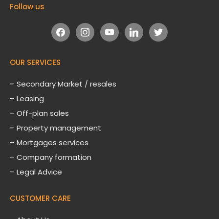
Follow us
facebook
instagram
youtube
linkedin
twitter
OUR SERVICES
– Secondary Market / resales
– Leasing
– Off-plan sales
– Property management
– Mortgages services
– Company formation
– Legal Advice
CUSTOMER CARE