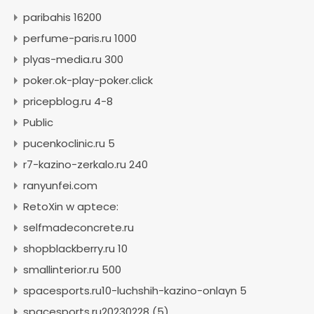
paribahis 16200
perfume-paris.ru 1000
plyas-media.ru 300
poker.ok-play-poker.click
pricepblog.ru 4-8
Public
pucenkoclinic.ru 5
r7-kazino-zerkalo.ru 240
ranyunfei.com
RetoXin w aptece:
selfmadeconcrete.ru
shopblackberry.ru 10
smallinterior.ru 500
spacesports.ru10-luchshih-kazino-onlayn 5
spacesports.ru20230228 (5)