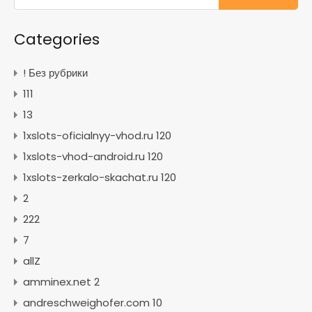
Categories
! Без рубрики
111
13
1xslots-oficialnyy-vhod.ru 120
1xslots-vhod-android.ru 120
1xslots-zerkalo-skachat.ru 120
2
222
7
allZ
amminex.net 2
andreschweighofer.com 10