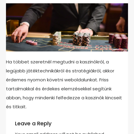
Ha többet szeretnél megtudni a kaszinókról, a
legújabb játéktechnikákról és stratégiákról, akkor
érdemes nyomon követni weboldalunkat. Friss
tartalmakkal és érdekes elemzésekkel segítünk
abban, hogy mindenki felfedezze a kaszinók kincseit
és titkait.
Leave a Reply