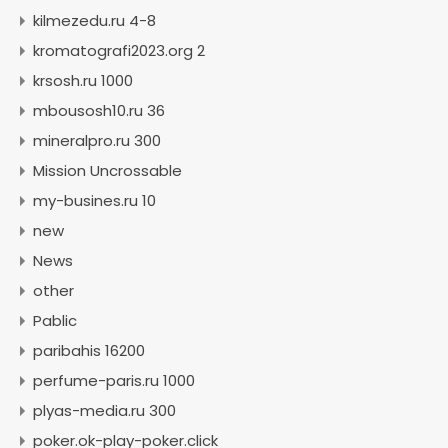
kilmezedu.ru 4-8
kromatografi2023.org 2
krsosh.ru 1000
mbousosh10.ru 36
mineralpro.ru 300
Mission Uncrossable
my-busines.ru 10
new
News
other
Pablic
paribahis 16200
perfume-paris.ru 1000
plyas-media.ru 300
poker.ok-play-poker.click