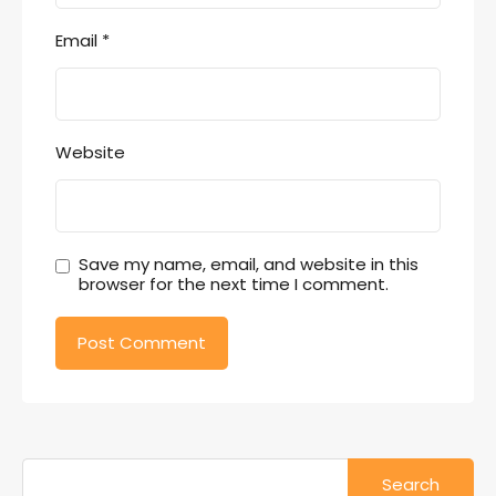
Email
*
Website
Save my name, email, and website in this
browser for the next time I comment.
Search
for: