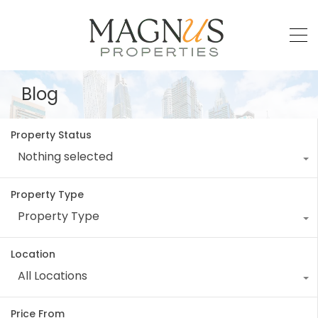
Blog
Property Status
Nothing selected
Property Type
Property Type
Location
All Locations
Price From