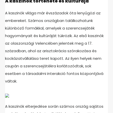
A kaszinók története és kultúrája
A kaszinók világa már évszázadok óta lenyűgözi az
embereket. Számos országban találkozhatunk
különböző formákkal, amelyek a szerencsejáték
hagyományait és kultúráját tükrözik. Az első kaszinók
az olaszországi Velencében jelentek meg a 17.
században, ahol az arisztokrácia szórakozása és
kockázatvállalása teret kapott. Az ilyen helyek nem
csupán a szerencsejátékra korlátozódtak, sok
esetben a társadalmi interakció fontos központjává
váltak.
A kaszinók elterjedése során számos ország sajátos