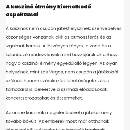
A kaszinó élmény kiemelkedő
aspektusai
A kaszinók nem csupán játékhelyszínek; szenvedélyes
közönséget vonzanak, akik az atmoszférát és az
izgalmat keresik. A látványos fények, a zene és a
különböző rendezvények mind hozzájárulnak ahhoz,
hogy a kaszinói élmény egyedülálló legyen. Az olyan
helyszínek, mint Las Vegas, nem csupán a játékokról
szólnak, hanem szórakozási lehetőségek széles
tárházáról is, beleértve a színházi előadásokat,
koncertsorozatokat és éttermeket.
Az online kaszinók megjelenésével a játékélmény
tovább bővült. Az emberek most már otthonaik
kényelméből is élvezhetik a kaszinók izgalmait,