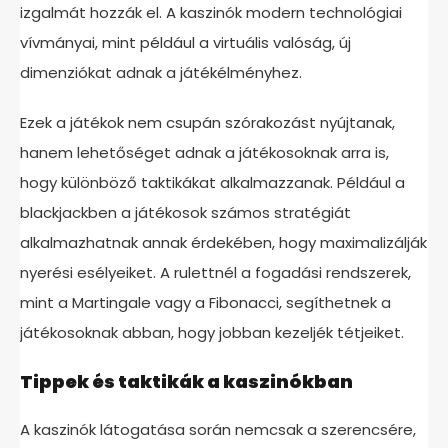
izgalmát hozzák el. A kaszinók modern technológiai
vívmányai, mint például a virtuális valóság, új
dimenziókat adnak a játékélményhez.
Ezek a játékok nem csupán szórakozást nyújtanak,
hanem lehetőséget adnak a játékosoknak arra is,
hogy különböző taktikákat alkalmazzanak. Például a
blackjackben a játékosok számos stratégiát
alkalmazhatnak annak érdekében, hogy maximalizálják
nyerési esélyeiket. A rulettnél a fogadási rendszerek,
mint a Martingale vagy a Fibonacci, segíthetnek a
játékosoknak abban, hogy jobban kezeljék tétjeiket.
Tippek és taktikák a kaszinókban
A kaszinók látogatása során nemcsak a szerencsére,