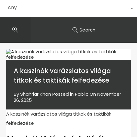
Any
Search
A kaszinók varázslatos világa
titkok és taktikák felfedezése
By
Shahriar Khan
Posted in
Pablic
On
November
26, 2025
A kaszinók varázslatos világa titkok és taktikák
felfedezése