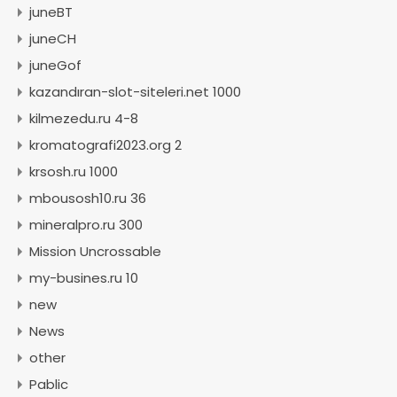
juneBT
juneCH
juneGof
kazandıran-slot-siteleri.net 1000
kilmezedu.ru 4-8
kromatografi2023.org 2
krsosh.ru 1000
mbousosh10.ru 36
mineralpro.ru 300
Mission Uncrossable
my-busines.ru 10
new
News
other
Pablic