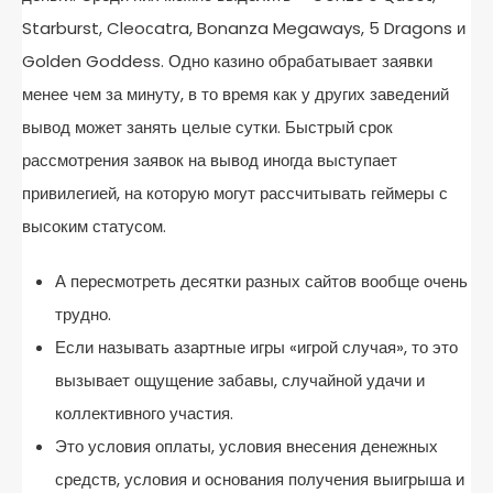
Starburst, Cleoсatra, Bonanza Megaways, 5 Dragons и
Golden Goddess. Одно казино обрабатывает заявки
менее чем за минуту, в то время как у других заведений
вывод может занять целые сутки. Быстрый срок
рассмотрения заявок на вывод иногда выступает
привилегией, на которую могут рассчитывать геймеры с
высоким статусом.
А пересмотреть десятки разных сайтов вообще очень
трудно.
Если называть азартные игры «игрой случая», то это
вызывает ощущение забавы, случайной удачи и
коллективного участия.
Это условия оплаты, условия внесения денежных
средств, условия и основания получения выигрыша и