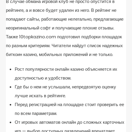
В случае обмана игровой клуб не просто опустится в
рейтинге, а и вовсе будет удален из него. В рейтинг не
попадают сайты, работающие нелегально, предлагающие
неоригинальный софт и получающие плохие отзывы.
Также 10topkazino.com подготовил подборки площадок
по разным критериям. Читатели найдут список надежных
биткоин казино, мобильных приложений и не только.
Рост популярности онлайн казино объясняется их
доступностью и удобством.
Где бы о нем не услышали, непредвзятую оценку
лучше искать в рейтинге.
Перед регистрацией на площадке стоит проверить ее
по всем параметрам.
От игровых автоматов онлайн до сложных карточных
игр — выбор доступных развлечений впечатляет