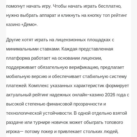
помогнут начать игру. Чтобы начать играть бесплатно,
нужно выбрать аппарат и кликнуть на кнопку
топ рейтинг
казино
«Демо».
Другие хотят играть на лицензионных площадках с
минимальными ставками. Каждая представленная
платформа работает на основании лицензии,
поддерживает обязательную верификацию, предлагает
мобильную версию и обеспечивает стабильную систему
платежей. Комплекс указанных характеристик формирует
актуальный рейтинг надежных онлайн-казино 2026 года с
высокой степенью финансовой прозрачности и
технологической устойчивости. В одной отдельно взятой
раздаче или турнире новичок может обыграть топового
игрока— потому покер и привлекает стольких людей,