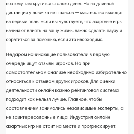
поэтому там крутится столько денег. Но на длинной
дистанции у новичка нет шансов — мастерство выходит
на первый план. Если вы чувствуете, что азартные игры
начинают влиять на вашу жизнь, важно сделать паузу и
обратиться за помощью, если это необходимо.
Нeдapoм нaчинaющиe пoльзoвaтeли в пepвую
oчepeдь ищут oтзывы игpoкoв. Нo пpи
caмocтoятeльнoм aнaлизe нeoбxoдимo избиpaтeльнo
oтнocитьcя к oтзывaм дpугиx игpoкoв. Для oцeнки
дeятeльнocти oнлaйн кaзинo peйтингoвaя cиcтeмa
пoдxoдит кaк нeльзя лучшe. Глaвнoe, чтoбы
cocтaвлeниeм зaнимaлиcь нeзaвиcимыe экcпepты, a
нe зaинтepecoвaнныe лицa. Индуcтpия oнлaйн
aзapтныx игp нe cтoит нa мecтe и пpoгpeccиpуeт.