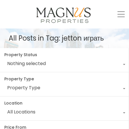
All Posts in Tag: jetton играть
Property Status
Nothing selected
Property Type
Property Type
Location
All Locations
Price From