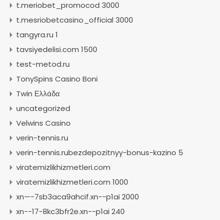
t.meriobet_promocod 3000
t.mesriobetcasino_official 3000
tangyra.ru 1
tavsiyedelisi.com 1500
test-metod.ru
TonySpins Casino Boni
Twin Ελλάδα
uncategorized
Velwins Casino
verin-tennis.ru
verin-tennis.rubezdepozitnyy-bonus-kazino 5
viratemizlikhizmetleri.com
viratemizlikhizmetleri.com 1000
xn—-7sb3aca9ahcif.xn--p1ai 2000
xn--17-8kc3bfr2e.xn--p1ai 240