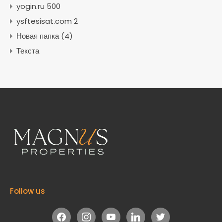
yogin.ru 500
ysftesisat.com 2
Новая папка (4)
Текста
Follow us
facebook
instagram
youtube
linkedin
twitter