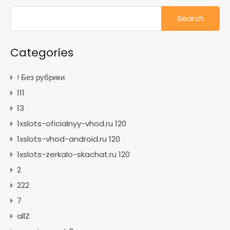
Search
for:
Categories
! Без рубрики
111
13
1xslots-oficialnyy-vhod.ru 120
1xslots-vhod-android.ru 120
1xslots-zerkalo-skachat.ru 120
2
222
7
allZ