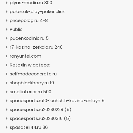
plyas-media.ru 300
poker.ok-play-poker.click
pricepblog.ru 4-8
Public
pucenkoclinic.ru 5
r7-kazino-zerkalo.ru 240
ranyunfei.com
RetoXin w aptece:
selfmadeconcrete.ru
shopblackberry.ru 10
smallinterior.ru 500
spacesports.ru10-luchshih-kazino-onlayn 5
spacesports.ru20230228 (5)
spacesports.ru20230316 (5)
spasateli44.ru 36