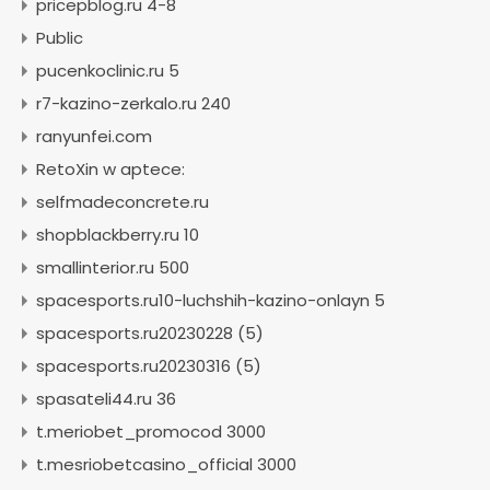
pricepblog.ru 4-8
Public
pucenkoclinic.ru 5
r7-kazino-zerkalo.ru 240
ranyunfei.com
RetoXin w aptece:
selfmadeconcrete.ru
shopblackberry.ru 10
smallinterior.ru 500
spacesports.ru10-luchshih-kazino-onlayn 5
spacesports.ru20230228 (5)
spacesports.ru20230316 (5)
spasateli44.ru 36
t.meriobet_promocod 3000
t.mesriobetcasino_official 3000