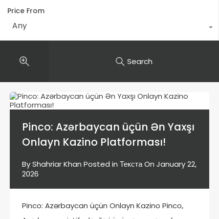
Price From
Any
Search
Pinco: Azərbaycan üçün Ən Yaxşı
Onlayn Kazino Platforması!
By
Shahriar Khan
Posted in
Текста
On
January 22,
2026
Pinco: Azərbaycan üçün Onlayn Kazino Pinco,