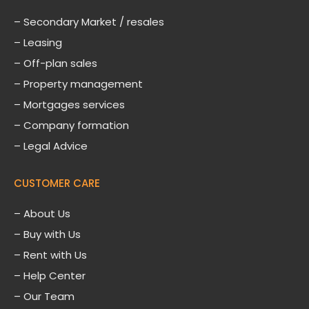
– Secondary Market / resales
– Leasing
– Off-plan sales
– Property management
– Mortgages services
– Company formation
– Legal Advice
CUSTOMER CARE
–
About Us
– Buy with Us
– Rent with Us
– Help Center
– Our Team