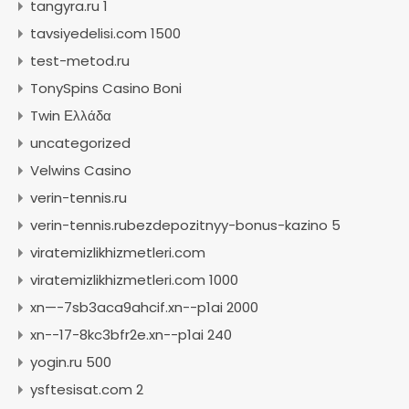
tangyra.ru 1
tavsiyedelisi.com 1500
test-metod.ru
TonySpins Casino Boni
Twin Ελλάδα
uncategorized
Velwins Casino
verin-tennis.ru
verin-tennis.rubezdepozitnyy-bonus-kazino 5
viratemizlikhizmetleri.com
viratemizlikhizmetleri.com 1000
xn—-7sb3aca9ahcif.xn--p1ai 2000
xn--17-8kc3bfr2e.xn--p1ai 240
yogin.ru 500
ysftesisat.com 2