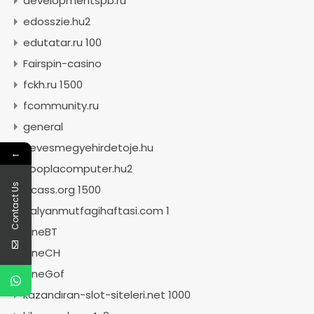
developmentspb.ru
edosszie.hu2
edutatar.ru 100
Fairspin-casino
fckh.ru 1500
fcommunity.ru
general
hevesmegyehirdetoje.hu
←
hooplacomputer.hu2
Contact Us
iscass.org 1500
italyanmutfagihaftasi.com 1
juneBT
juneCH
juneGof
kazandıran-slot-siteleri.net 1000