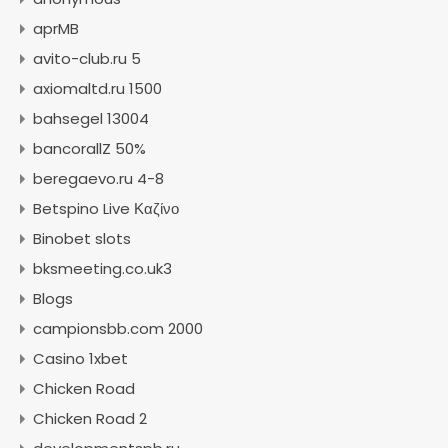
aprMB
avito-club.ru 5
axiomaltd.ru 1500
bahsegel 13004
bancorallZ 50%
beregaevo.ru 4-8
Betspino Live Καζίνο
Binobet slots
bksmeeting.co.uk3
Blogs
campionsbb.com 2000
Casino 1xbet
Chicken Road
Chicken Road 2