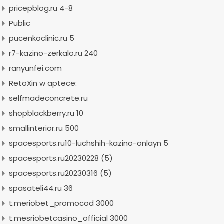
pricepblog.ru 4-8
Public
pucenkoclinic.ru 5
r7-kazino-zerkalo.ru 240
ranyunfei.com
RetoXin w aptece:
selfmadeconcrete.ru
shopblackberry.ru 10
smallinterior.ru 500
spacesports.ru10-luchshih-kazino-onlayn 5
spacesports.ru20230228 (5)
spacesports.ru20230316 (5)
spasateli44.ru 36
t.meriobet_promocod 3000
t.mesriobetcasino_official 3000