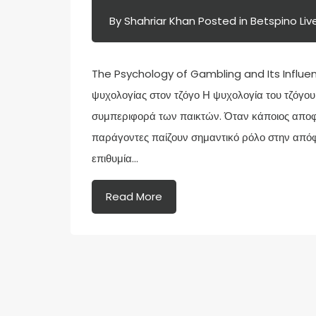
By
Shahriar Khan
Posted in
Betspino Liv
The Psychology of Gambling and Its Influen
ψυχολογίας στον τζόγο Η ψυχολογία του τζόγου
συμπεριφορά των παικτών. Όταν κάποιος αποφασ
παράγοντες παίζουν σημαντικό ρόλο στην από
επιθυμία…
Read More