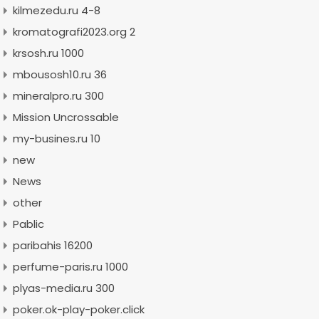
kilmezedu.ru 4-8
kromatografi2023.org 2
krsosh.ru 1000
mbousosh10.ru 36
mineralpro.ru 300
Mission Uncrossable
my-busines.ru 10
new
News
other
Pablic
paribahis 16200
perfume-paris.ru 1000
plyas-media.ru 300
poker.ok-play-poker.click