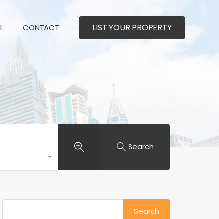
LIST YOUR PROPERTY
MERCIAL
CONTACT
LIST YOUR PROPERTY
L
CONTACT
Search
Search
for: