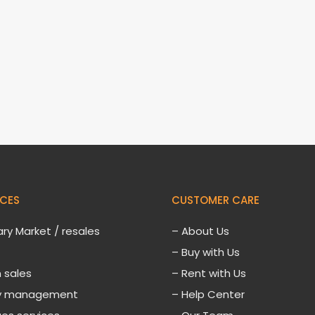
ICES
CUSTOMER CARE
ry Market / resales
–
About Us
– Buy with Us
 sales
– Rent with Us
ty management
– Help Center